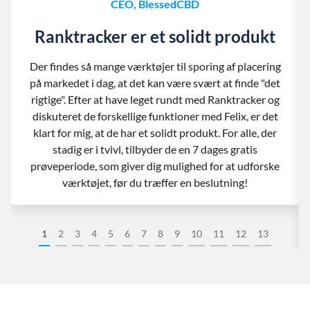
CEO, BlessedCBD
Ranktracker er et solidt produkt
Der findes så mange værktøjer til sporing af placering
på markedet i dag, at det kan være svært at finde "det
rigtige". Efter at have leget rundt med Ranktracker og
diskuteret de forskellige funktioner med Felix, er det
klart for mig, at de har et solidt produkt. For alle, der
stadig er i tvivl, tilbyder de en 7 dages gratis
prøveperiode, som giver dig mulighed for at udforske
værktøjet, før du træffer en beslutning!
1
2
3
4
5
6
7
8
9
10
11
12
13