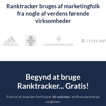
Ranktracker bruges af marketingfolk
fra nogle af verdens førende
virksomheder
Begynd at bruge
Ranktracker... Gratis!
Find ud af, hvad der forhindrer
dit websted
i at blive placeret på
ranglisten.