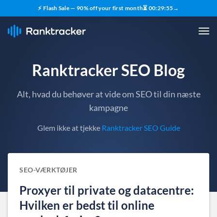
⚡ Flash Sale — 90% off your first month
⏳
00
:
29
:
54
→
Ranktracker SEO Blog
Alt, hvad du behøver at vide om SEO til din næste
kampagne
Glem ikke at tjekke
Ranktracker SEO Guide
SEO-VÆRKTØJER
Proxyer til private og datacentre:
Hvilken er bedst til online