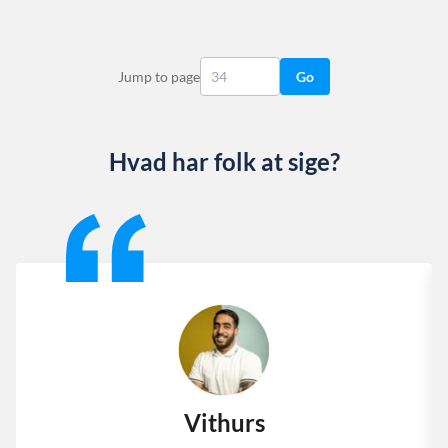
Jump to page
Go
Hvad har folk at sige?
Slide 1 of 13
Vithurs