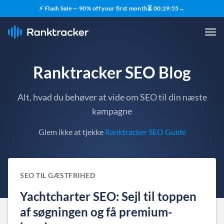
⚡ Flash Sale — 90% off your first month
⏳
00
:
29
:
54
→
Ranktracker SEO Blog
Alt, hvad du behøver at vide om SEO til din næste
kampagne
Glem ikke at tjekke
Ranktracker SEO Guide
SEO TIL GÆSTFRIHED
Yachtcharter SEO: Sejl til toppen
af søgningen og få premium-