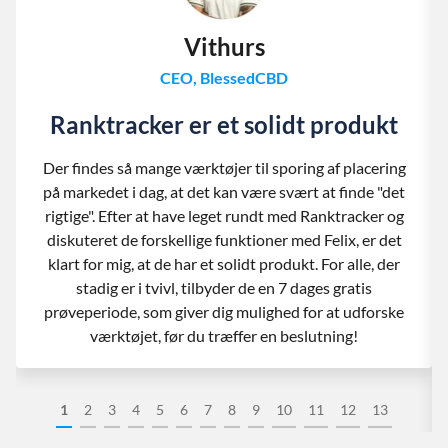
Vithurs
CEO, BlessedCBD
Ranktracker er et solidt produkt
Der findes så mange værktøjer til sporing af placering
på markedet i dag, at det kan være svært at finde "det
rigtige". Efter at have leget rundt med Ranktracker og
diskuteret de forskellige funktioner med Felix, er det
klart for mig, at de har et solidt produkt. For alle, der
stadig er i tvivl, tilbyder de en 7 dages gratis
prøveperiode, som giver dig mulighed for at udforske
værktøjet, før du træffer en beslutning!
1
2
3
4
5
6
7
8
9
10
11
12
13