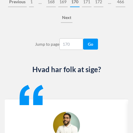
Previous
1
168
169
170
171
172
466
…
…
Next
Jump to page
Go
Hvad har folk at sige?
Slide 1 of 13