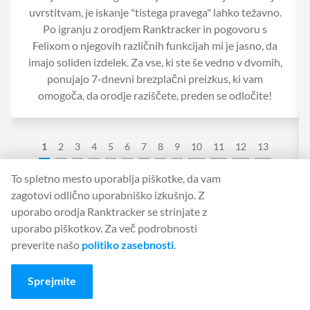
uvrstitvam, je iskanje "tistega pravega" lahko težavno.
Po igranju z orodjem Ranktracker in pogovoru s
Felixom o njegovih različnih funkcijah mi je jasno, da
imajo soliden izdelek. Za vse, ki ste še vedno v dvomih,
ponujajo 7-dnevni brezplačni preizkus, ki vam
omogoča, da orodje raziščete, preden se odločite!
1
2
3
4
5
6
7
8
9
10
11
12
13
To spletno mesto uporablja piškotke, da vam
zagotovi odlično uporabniško izkušnjo. Z
uporabo orodja Ranktracker se strinjate z
Ranktracker
uporabo piškotkov. Za več podrobnosti
Orodje SEO vse-v-enem
preverite našo
politiko zasebnosti
.
Avtor:
Felix Rose-Collins
-
Datum posodobitve:
Jul 19, 2026
Sprejmite