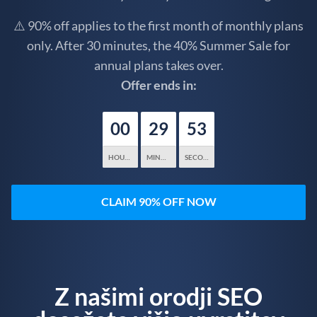
⚠️ 90% off applies to the first month of monthly plans
only. After 30 minutes, the 40% Summer Sale for
annual plans takes over.
Offer ends in:
00
29
51
HOURS
MINUTES
SECONDS
CLAIM 90% OFF NOW
Z našimi orodji SEO