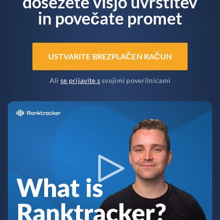
dosežete višjo uvrstitev
in povečate promet
USTVARITE BREZPLAČEN RAČUN
Ali
se prijavite s
svojimi poverilnicami