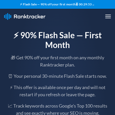
⚡ Flash Sale — 90% off your first month
⏳
00
:
29
:
51
→
⚡ 90% Flash Sale — First
Month
🎁 Get 90% off your first month on any monthly
Ranktracker plan.
⏰ Your personal 30-minute Flash Sale starts now.
⚡ This offer is available once per day and will not
restart if you refresh or leave the page.
📈 Track keywords across Google's Top 100 results
and see exactly where your SEO is moving.