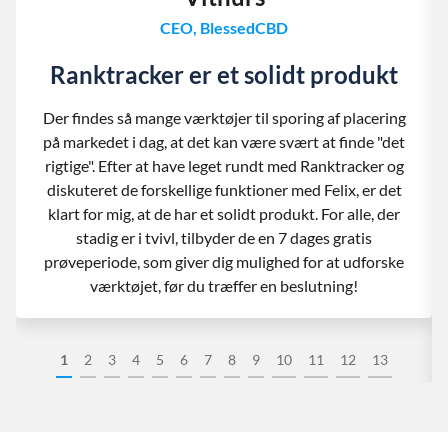
CEO, BlessedCBD
Ranktracker er et solidt produkt
Der findes så mange værktøjer til sporing af placering
på markedet i dag, at det kan være svært at finde "det
rigtige". Efter at have leget rundt med Ranktracker og
diskuteret de forskellige funktioner med Felix, er det
klart for mig, at de har et solidt produkt. For alle, der
stadig er i tvivl, tilbyder de en 7 dages gratis
prøveperiode, som giver dig mulighed for at udforske
værktøjet, før du træffer en beslutning!
1
2
3
4
5
6
7
8
9
10
11
12
13