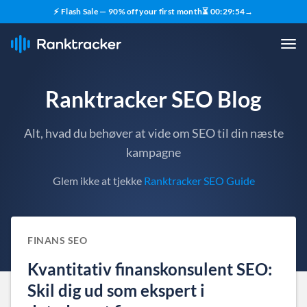
⚡ Flash Sale — 90% off your first month
⏳
00
:
29
:
54
→
Ranktracker SEO Blog
Alt, hvad du behøver at vide om SEO til din næste
kampagne
Glem ikke at tjekke
Ranktracker SEO Guide
FINANS SEO
Kvantitativ finanskonsulent SEO:
Skil dig ud som ekspert i