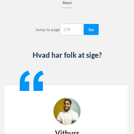
Next
Jump to page
Go
Hvad har folk at sige?
Slide 1 of 13
Vithurs