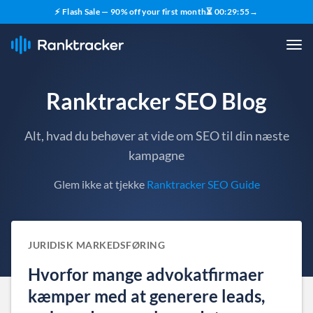
⚡ Flash Sale — 90% off your first month
⏳
00
:
29
:
54
→
Ranktracker SEO Blog
Alt, hvad du behøver at vide om SEO til din næste
kampagne
Glem ikke at tjekke
Ranktracker SEO Guide
JURIDISK MARKEDSFØRING
Hvorfor mange advokatfirmaer
kæmper med at generere leads,