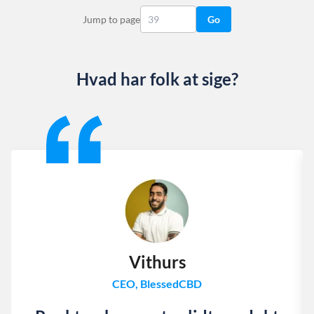
Jump to page
Go
Hvad har folk at sige?
Slide 1 of 13
Vithurs
CEO, BlessedCBD