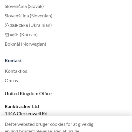
Slovenčina (Slovak)
Slovenščina (Slovenian)
Українська (Ukrainian)
한국어 (Korean)
Bokmål (Norwegian)
Kontakt
Kontakt os
Om os
United Kingdom Office
Ranktracker Ltd
144A Clerkenwell Rd
London, EC1R 5DF
Dette websted bruger cookies for at give dig
Company No: 08820809
en god brugeroplevelse. Ved at bruge