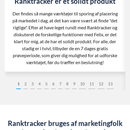
Ranktracker er et solidt produkt
Der findes så mange værktøjer til sporing af placering
på markedet i dag, at det kan være svært at finde "det
rigtige". Efter at have leget rundt med Ranktracker og
diskuteret de forskellige funktioner med Felix, er det
klart for mig, at de har et solidt produkt. For alle, der
stadig er i tvivl, tilbyder de en 7 dages gratis
prøveperiode, som giver dig mulighed for at udforske
værktøjet, før du træffer en beslutning!
1
2
3
4
5
6
7
8
9
10
11
12
13
Ranktracker bruges af marketingfolk