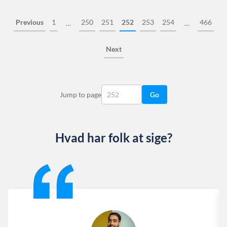
Previous
1
250
251
252
253
254
466
…
…
Next
Jump to page
Go
Hvad har folk at sige?
Slide 1 of 13