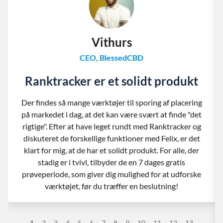
Vithurs
CEO, BlessedCBD
Ranktracker er et solidt produkt
Der findes så mange værktøjer til sporing af placering
på markedet i dag, at det kan være svært at finde "det
rigtige". Efter at have leget rundt med Ranktracker og
diskuteret de forskellige funktioner med Felix, er det
klart for mig, at de har et solidt produkt. For alle, der
stadig er i tvivl, tilbyder de en 7 dages gratis
prøveperiode, som giver dig mulighed for at udforske
værktøjet, før du træffer en beslutning!
1
2
3
4
5
6
7
8
9
10
11
12
13