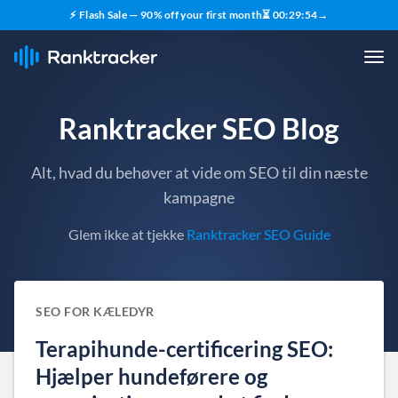
⚡ Flash Sale — 90% off your first month
⏳
00
:
29
:
54
→
Ranktracker SEO Blog
Alt, hvad du behøver at vide om SEO til din næste
kampagne
Glem ikke at tjekke
Ranktracker SEO Guide
SEO FOR KÆLEDYR
Terapihunde-certificering SEO:
Hjælper hundeførere og