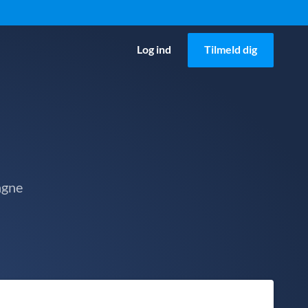
Log ind
Tilmeld dig
agne