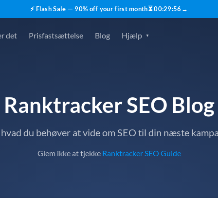
⚡ Flash Sale — 90% off your first month
⏳
00
:
29
:
55
→
r det
Prisfastsættelse
Blog
Hjælp
Ranktracker SEO Blog
, hvad du behøver at vide om SEO til din næste kamp
Glem ikke at tjekke
Ranktracker SEO Guide