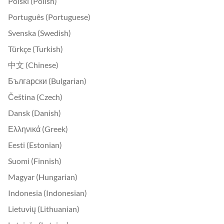
Polski (Polish)
Português (Portuguese)
Svenska (Swedish)
Türkçe (Turkish)
中文 (Chinese)
Български (Bulgarian)
Čeština (Czech)
Dansk (Danish)
Ελληνικά (Greek)
Eesti (Estonian)
Suomi (Finnish)
Magyar (Hungarian)
Indonesia (Indonesian)
Lietuvių (Lithuanian)