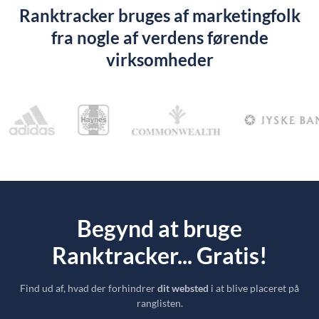
Ranktracker bruges af marketingfolk
fra nogle af verdens førende
virksomheder
Begynd at bruge
Ranktracker... Gratis!
Find ud af, hvad der forhindrer
dit websted
i at blive placeret på
ranglisten.