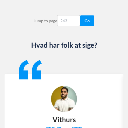
Jump to page
Go
Hvad har folk at sige?
Slide 1 of 13
Vithurs