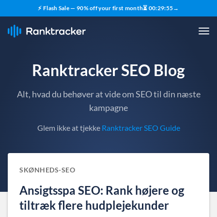
⚡ Flash Sale — 90% off your first month
⏳
00
:
29
:
54
→
Ranktracker SEO Blog
Alt, hvad du behøver at vide om SEO til din næste
kampagne
Glem ikke at tjekke
Ranktracker SEO Guide
SKØNHEDS-SEO
Ansigtsspa SEO: Rank højere og
tiltræk flere hudplejekunder