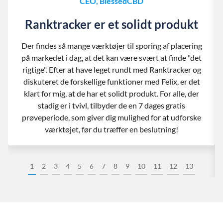
CEO, BlessedCBD
Ranktracker er et solidt produkt
Der findes så mange værktøjer til sporing af placering
på markedet i dag, at det kan være svært at finde "det
rigtige". Efter at have leget rundt med Ranktracker og
diskuteret de forskellige funktioner med Felix, er det
klart for mig, at de har et solidt produkt. For alle, der
stadig er i tvivl, tilbyder de en 7 dages gratis
prøveperiode, som giver dig mulighed for at udforske
værktøjet, før du træffer en beslutning!
1
2
3
4
5
6
7
8
9
10
11
12
13