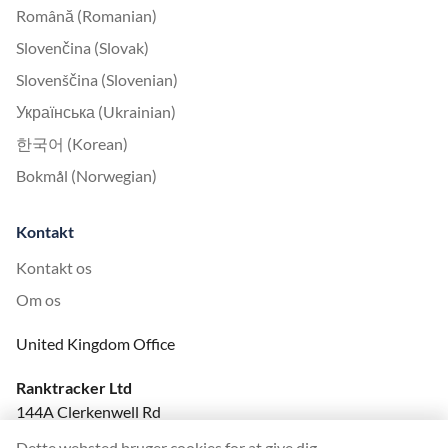
Română (Romanian)
Slovenčina (Slovak)
Slovenščina (Slovenian)
Українська (Ukrainian)
한국어 (Korean)
Bokmål (Norwegian)
Kontakt
Kontakt os
Om os
United Kingdom Office
Ranktracker Ltd
144A Clerkenwell Rd
London, EC1R 5DF
Dette websted bruger cookies for at give dig