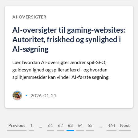
AI-OVERSIGTER
AI-oversigter til gaming-websites:
Autoritet, friskhed og synlighed i
AI-søgning
Lær, hvordan AI-oversigter ændrer spil-SEO,
guidesynlighed og spilleradfærd - og hvordan
spilhjemmesider kan vinde i AI-første søgning.
2026-01-21
•
Previous
1
61
62
63
64
65
464
Next
…
…