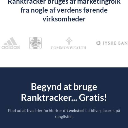
Ranktracker bruges af marketingfolk
fra nogle af verdens førende
virksomheder
Begynd at bruge
Ranktracker... Gratis!
Find ud af, hvad der forhindrer
dit websted
i at blive placeret på
ranglisten.