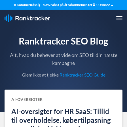
☀️ Sommerudsalg - 40% rabat på årsabonnementer
⏳
11
:
48
:
21
→
Ranktracker SEO Blog
Alt, hvad du behøver at vide om SEO til din næste
kampagne
Glem ikke at tjekke
Ranktracker SEO Guide
AI-OVERSIGTER
AI-oversigter for HR SaaS: Tillid
til overholdelse, købertilpasning