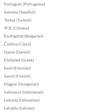
Português (Portuguese)
Svenska (Swedish)
Türkçe (Turkish)
中文 (Chinese)
Български (Bulgarian)
Čeština (Czech)
Dansk (Danish)
Ελληνικά (Greek)
Eesti (Estonian)
Suomi (Finnish)
Magyar (Hungarian)
Indonesia (Indonesian)
Lietuvių (Lithuanian)
Latviešu (Latvian)