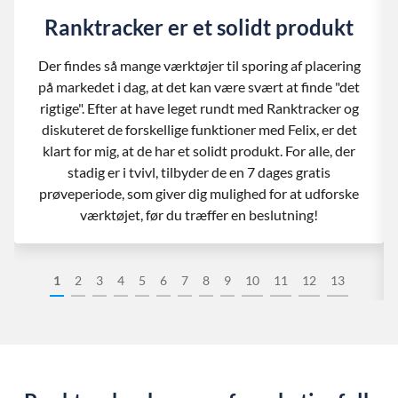
Ranktracker er et solidt produkt
Der findes så mange værktøjer til sporing af placering
på markedet i dag, at det kan være svært at finde "det
rigtige". Efter at have leget rundt med Ranktracker og
diskuteret de forskellige funktioner med Felix, er det
klart for mig, at de har et solidt produkt. For alle, der
stadig er i tvivl, tilbyder de en 7 dages gratis
prøveperiode, som giver dig mulighed for at udforske
værktøjet, før du træffer en beslutning!
1
2
3
4
5
6
7
8
9
10
11
12
13