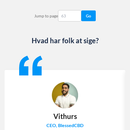
Jump to page
Go
Hvad har folk at sige?
Slide 1 of 13
Vithurs
CEO, BlessedCBD