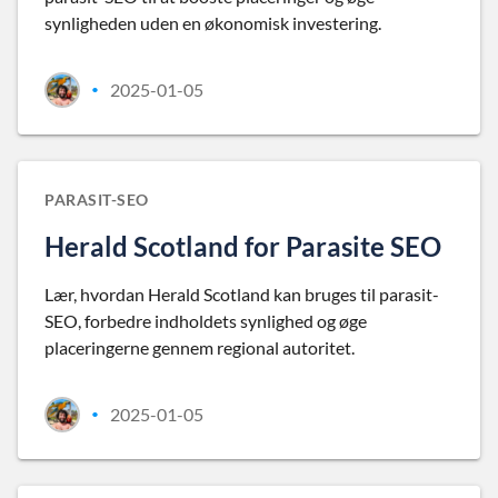
synligheden uden en økonomisk investering.
2025-01-05
•
PARASIT-SEO
Herald Scotland for Parasite SEO
Lær, hvordan Herald Scotland kan bruges til parasit-
SEO, forbedre indholdets synlighed og øge
placeringerne gennem regional autoritet.
2025-01-05
•