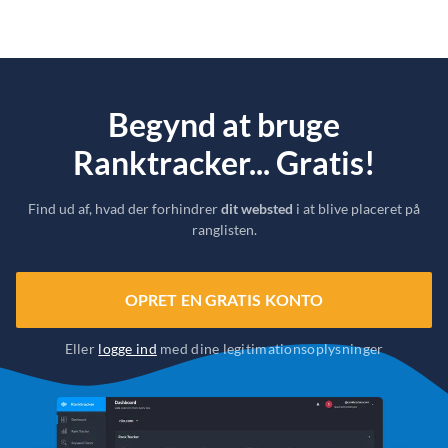
Begynd at bruge
Ranktracker... Gratis!
Find ud af, hvad der forhindrer
dit websted
i at blive placeret på
ranglisten.
OPRET EN GRATIS KONTO
Eller
logge ind
med dine legitimationsoplysninger