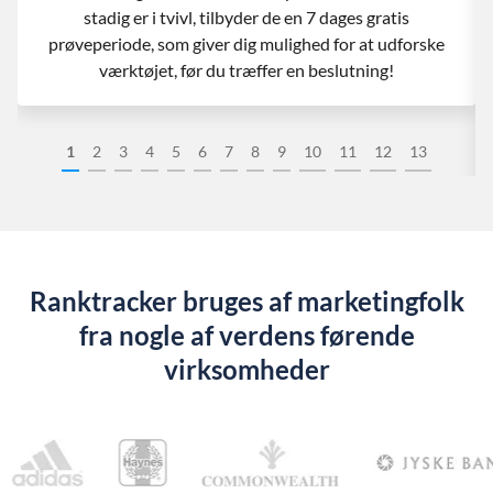
stadig er i tvivl, tilbyder de en 7 dages gratis
prøveperiode, som giver dig mulighed for at udforske
værktøjet, før du træffer en beslutning!
1
2
3
4
5
6
7
8
9
10
11
12
13
Ranktracker bruges af marketingfolk
fra nogle af verdens førende
virksomheder