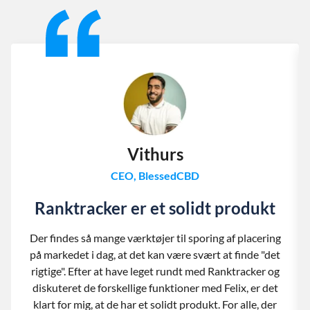
Slide 1 of 13
Vithurs
CEO, BlessedCBD
Ranktracker er et solidt produkt
Der findes så mange værktøjer til sporing af placering
på markedet i dag, at det kan være svært at finde "det
rigtige". Efter at have leget rundt med Ranktracker og
diskuteret de forskellige funktioner med Felix, er det
klart for mig, at de har et solidt produkt. For alle, der