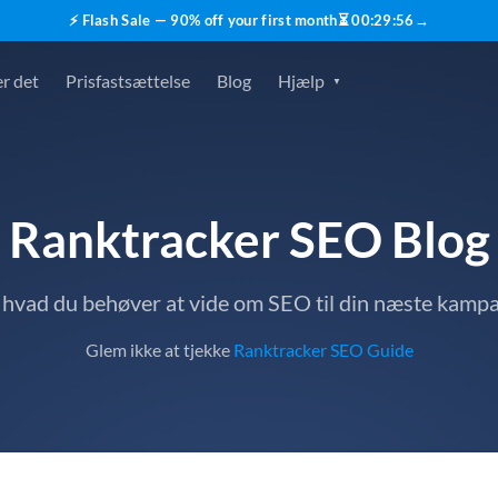
⚡ Flash Sale — 90% off your first month
⏳
00
:
29
:
55
→
r det
Prisfastsættelse
Blog
Hjælp
Ranktracker SEO Blog
, hvad du behøver at vide om SEO til din næste kamp
Glem ikke at tjekke
Ranktracker SEO Guide