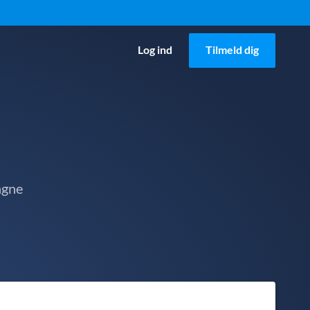
Log ind
Tilmeld dig
agne