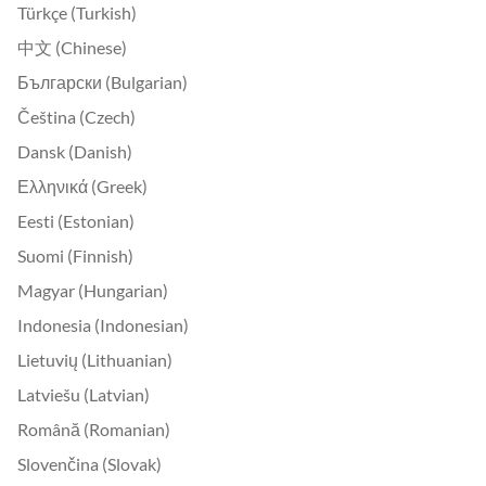
Türkçe (Turkish)
中文 (Chinese)
Български (Bulgarian)
Čeština (Czech)
Dansk (Danish)
Ελληνικά (Greek)
Eesti (Estonian)
Suomi (Finnish)
Magyar (Hungarian)
Indonesia (Indonesian)
Lietuvių (Lithuanian)
Latviešu (Latvian)
Română (Romanian)
Slovenčina (Slovak)