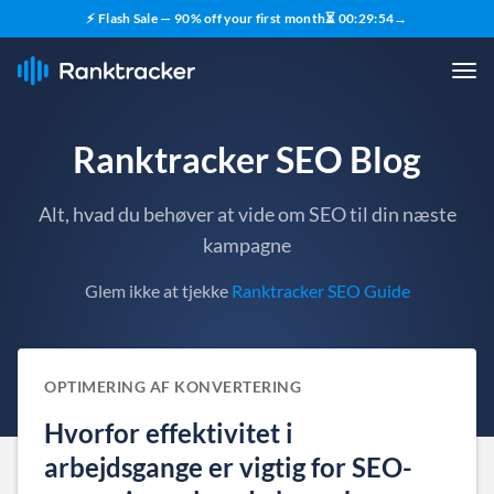
⚡ Flash Sale — 90% off your first month
⏳
00
:
29
:
54
→
Ranktracker SEO Blog
Alt, hvad du behøver at vide om SEO til din næste
kampagne
Glem ikke at tjekke
Ranktracker SEO Guide
OPTIMERING AF KONVERTERING
Hvorfor effektivitet i
arbejdsgange er vigtig for SEO-