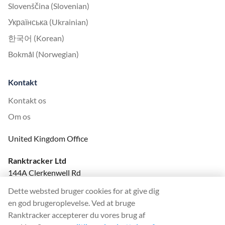
Slovenščina (Slovenian)
Українська (Ukrainian)
한국어 (Korean)
Bokmål (Norwegian)
Kontakt
Kontakt os
Om os
United Kingdom Office
Ranktracker Ltd
144A Clerkenwell Rd
London, EC1R 5DF
Dette websted bruger cookies for at give dig
Company No: 08820809
en god brugeroplevelse. Ved at bruge
felix@ranktracker.com
Ranktracker accepterer du vores brug af