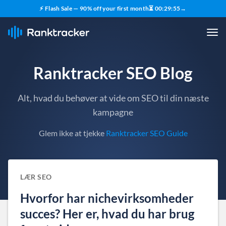
⚡ Flash Sale — 90% off your first month
⏳
00
:
29
:
54
→
Ranktracker SEO Blog
Alt, hvad du behøver at vide om SEO til din næste
kampagne
Glem ikke at tjekke
Ranktracker SEO Guide
LÆR SEO
Hvorfor har nichevirksomheder
succes? Her er, hvad du har brug