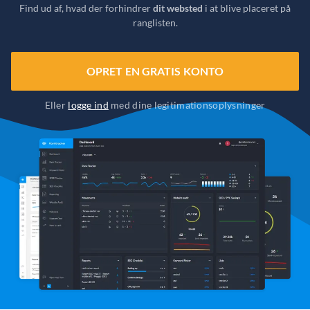
Find ud af, hvad der forhindrer
dit websted
i at blive placeret på
ranglisten.
OPRET EN GRATIS KONTO
Eller
logge ind
med dine legitimationsoplysninger