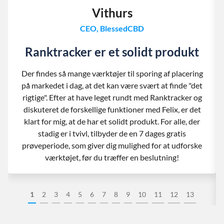
Vithurs
CEO, BlessedCBD
Ranktracker er et solidt produkt
Der findes så mange værktøjer til sporing af placering
på markedet i dag, at det kan være svært at finde "det
rigtige". Efter at have leget rundt med Ranktracker og
diskuteret de forskellige funktioner med Felix, er det
klart for mig, at de har et solidt produkt. For alle, der
stadig er i tvivl, tilbyder de en 7 dages gratis
prøveperiode, som giver dig mulighed for at udforske
værktøjet, før du træffer en beslutning!
1
2
3
4
5
6
7
8
9
10
11
12
13