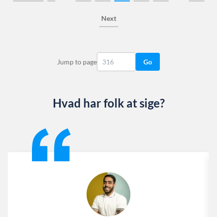
Next
Jump to page
Go
Hvad har folk at sige?
Slide 1 of 13