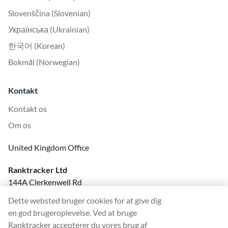
Slovenščina (Slovenian)
Українська (Ukrainian)
한국어 (Korean)
Bokmål (Norwegian)
Kontakt
Kontakt os
Om os
United Kingdom Office
Ranktracker Ltd
144A Clerkenwell Rd
London, EC1R 5DF
Dette websted bruger cookies for at give dig
Company No: 08820809
en god brugeroplevelse. Ved at bruge
felix@ranktracker.com
Ranktracker accepterer du vores brug af