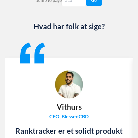
Jump to page
Go
Hvad har folk at sige?
Slide 1 of 13
Vithurs
CEO, BlessedCBD
Ranktracker er et solidt produkt