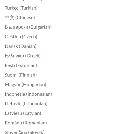
Türkçe (Turkish)
中文 (Chinese)
Български (Bulgarian)
Čeština (Czech)
Dansk (Danish)
Ελληνικά (Greek)
Eesti (Estonian)
Suomi (Finnish)
Magyar (Hungarian)
Indonesia (Indonesian)
Lietuvių (Lithuanian)
Latviešu (Latvian)
Română (Romanian)
Slovenčina (Slovak)