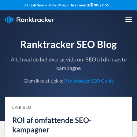
⚡ Flash Sale — 90% off your first month
⏳
00
:
29
:
54
→
Ranktracker SEO Blog
Alt, hvad du behøver at vide om SEO til din næste
kampagne
Glem ikke at tjekke
Ranktracker SEO Guide
LÆR SEO
ROI af omfattende SEO-
kampagner