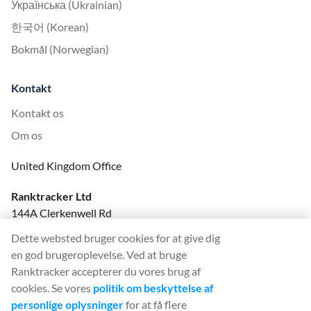
Українська (Ukrainian)
한국어 (Korean)
Bokmål (Norwegian)
Kontakt
Kontakt os
Om os
United Kingdom Office
Ranktracker Ltd
144A Clerkenwell Rd
London, EC1R 5DF
Dette websted bruger cookies for at give dig
Company No: 08820809
en god brugeroplevelse. Ved at bruge
felix@ranktracker.com
Ranktracker accepterer du vores brug af
cookies. Se vores
politik om beskyttelse af
personlige oplysninger
for at få flere