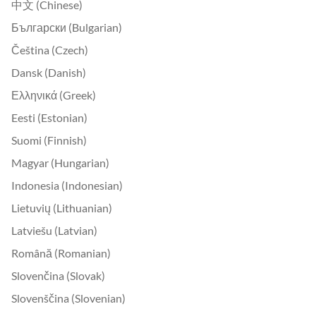
中文 (Chinese)
Български (Bulgarian)
Čeština (Czech)
Dansk (Danish)
Ελληνικά (Greek)
Eesti (Estonian)
Suomi (Finnish)
Magyar (Hungarian)
Indonesia (Indonesian)
Lietuvių (Lithuanian)
Latviešu (Latvian)
Română (Romanian)
Slovenčina (Slovak)
Slovenščina (Slovenian)