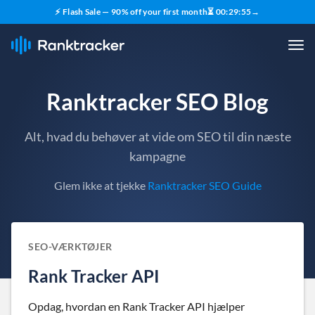
⚡ Flash Sale — 90% off your first month
⏳
00
:
29
:
54
→
Ranktracker SEO Blog
Alt, hvad du behøver at vide om SEO til din næste
kampagne
Glem ikke at tjekke
Ranktracker SEO Guide
SEO-VÆRKTØJER
Rank Tracker API
Opdag, hvordan en Rank Tracker API hjælper