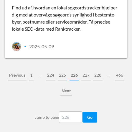
Find ud af, hvordan en lokal søgeordstracker hjælper
dig med at overvåge søgeords synlighed i bestemte
byer, postnumre eller serviceområder. Få præcise
lokale SEO-data med Ranktracker.
2025-05-09
•
Previous
1
224
225
226
227
228
466
…
…
Next
Jump to page
Go