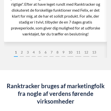
rigtige". Efter at have leget rundt med Ranktracker og
diskuteret de forskellige funktioner med Felix, er det
klart for mig, at de har et solidt produkt. For alle, der
stadig er i tvivl, tilbyder de en 7 dages gratis
prøveperiode, som giver dig mulighed for at udforske
værktøjet, før du træffer en beslutning!
1
2
3
4
5
6
7
8
9
10
11
12
13
Ranktracker bruges af marketingfolk
fra nogle af verdens førende
virksomheder