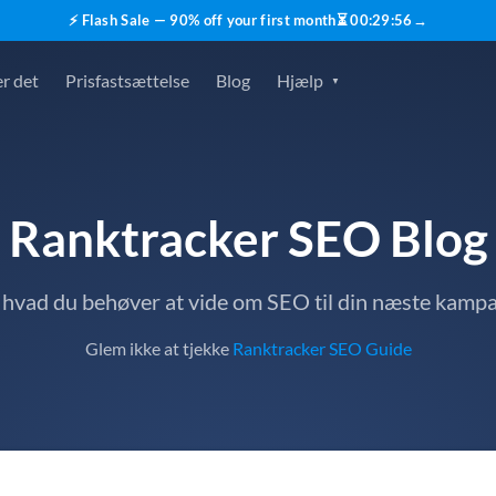
⚡ Flash Sale — 90% off your first month
⏳
00
:
29
:
55
→
r det
Prisfastsættelse
Blog
Hjælp
Ranktracker SEO Blog
, hvad du behøver at vide om SEO til din næste kamp
Glem ikke at tjekke
Ranktracker SEO Guide