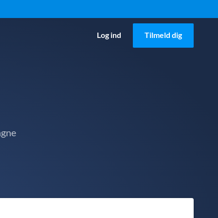
Log ind
Tilmeld dig
agne