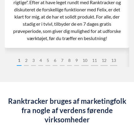
rigtige". Efter at have leget rundt med Ranktracker og
diskuteret de forskellige funktioner med Felix, er det
klart for mig, at de har et solidt produkt. For alle, der
stadig er i tvivl, tilbyder de en 7 dages gratis
prøveperiode, som giver dig mulighed for at udforske
værktøjet, før du træffer en beslutning!
1
2
3
4
5
6
7
8
9
10
11
12
13
Ranktracker bruges af marketingfolk
fra nogle af verdens førende
virksomheder