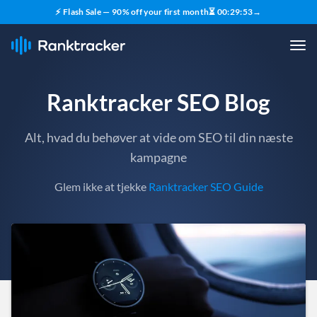
⚡ Flash Sale — 90% off your first month
⏳
00
:
29
:
52
→
Ranktracker SEO Blog
Alt, hvad du behøver at vide om SEO til din næste
kampagne
Glem ikke at tjekke
Ranktracker SEO Guide