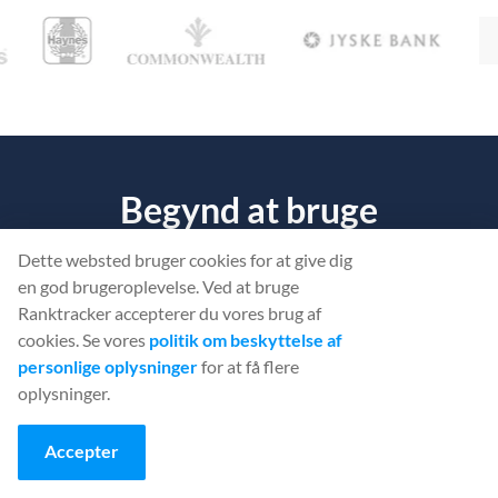
Begynd at bruge
Ranktracker... Gratis!
Dette websted bruger cookies for at give dig
en god brugeroplevelse. Ved at bruge
Find ud af, hvad der forhindrer
dit websted
i at blive placeret på
Ranktracker accepterer du vores brug af
ranglisten.
cookies. Se vores
politik om beskyttelse af
personlige oplysninger
for at få flere
oplysninger.
OPRET EN GRATIS KONTO
Accepter
Eller
logge ind
med dine legitimationsoplysninger