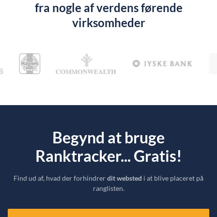
fra nogle af verdens førende
virksomheder
Begynd at bruge
Ranktracker... Gratis!
Find ud af, hvad der forhindrer
dit websted
i at blive placeret på
ranglisten.