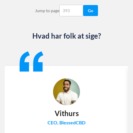
Jump to page
Go
Hvad har folk at sige?
Slide 1 of 13
Vithurs
CEO, BlessedCBD