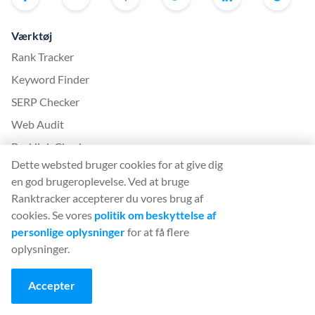
Værktøj
Rank Tracker
Keyword Finder
SERP Checker
Web Audit
Backlink Checker
Dette websted bruger cookies for at give dig
Backlink Monitor
en god brugeroplevelse. Ved at bruge
SEO-tjekliste
Ranktracker accepterer du vores brug af
AI Article Writer
cookies. Se vores
politik om beskyttelse af
personlige oplysninger
for at få flere
GRATIS: SERP-simulator
oplysninger.
Mere fra Ranktracker
Accepter
White Label SaaS Backlink Service