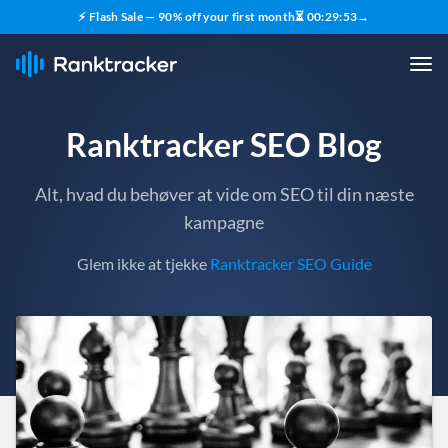
⚡ Flash Sale — 90% off your first month
⏳
00
:
29
:
51
→
Ranktracker SEO Blog
Alt, hvad du behøver at vide om SEO til din næste
kampagne
Glem ikke at tjekke
Ranktracker SEO Guide