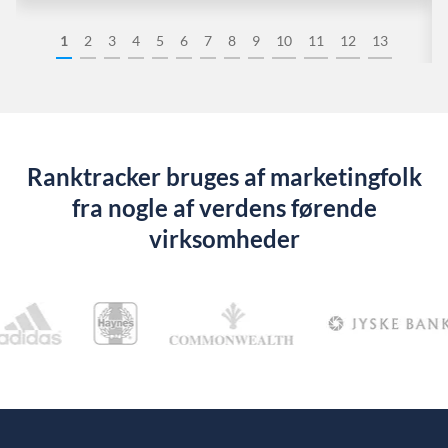
1
2
3
4
5
6
7
8
9
10
11
12
13
Ranktracker bruges af marketingfolk
fra nogle af verdens førende
virksomheder