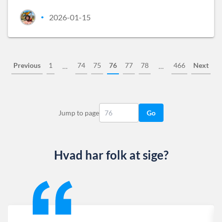
2026-01-15
•
Previous
1
74
75
76
77
78
466
Next
…
…
Jump to page
Go
Hvad har folk at sige?
Slide 1 of 13