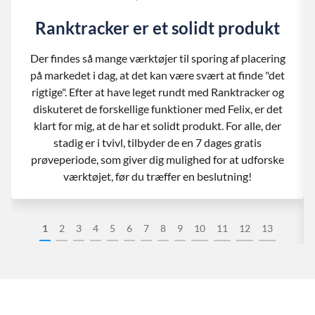
Ranktracker er et solidt produkt
Der findes så mange værktøjer til sporing af placering
på markedet i dag, at det kan være svært at finde "det
rigtige". Efter at have leget rundt med Ranktracker og
diskuteret de forskellige funktioner med Felix, er det
klart for mig, at de har et solidt produkt. For alle, der
stadig er i tvivl, tilbyder de en 7 dages gratis
prøveperiode, som giver dig mulighed for at udforske
værktøjet, før du træffer en beslutning!
1
2
3
4
5
6
7
8
9
10
11
12
13