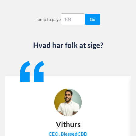
Jump to page
Go
Hvad har folk at sige?
Slide 1 of 13
Vithurs
CEO, BlessedCBD