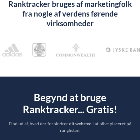
Ranktracker bruges af marketingfolk
fra nogle af verdens førende
virksomheder
Begynd at bruge
Ranktracker... Gratis!
Find ud af, hvad der forhindrer
dit websted
i at blive placeret på
ranglisten.