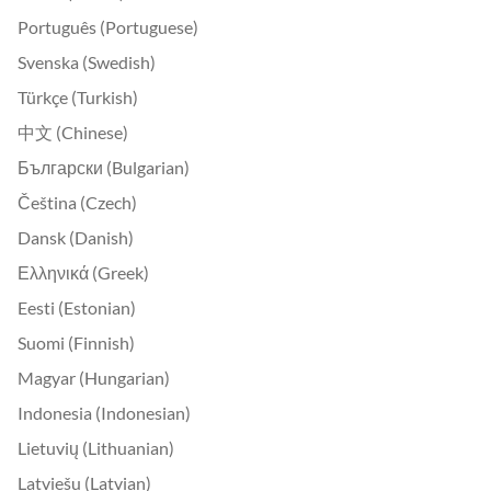
Português (Portuguese)
Svenska (Swedish)
Türkçe (Turkish)
中文 (Chinese)
Български (Bulgarian)
Čeština (Czech)
Dansk (Danish)
Ελληνικά (Greek)
Eesti (Estonian)
Suomi (Finnish)
Magyar (Hungarian)
Indonesia (Indonesian)
Lietuvių (Lithuanian)
Latviešu (Latvian)