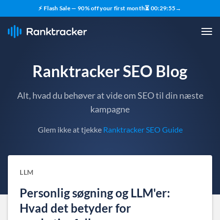
⚡ Flash Sale — 90% off your first month
⏳
00
:
29
:
54
→
Ranktracker SEO Blog
Alt, hvad du behøver at vide om SEO til din næste
kampagne
Glem ikke at tjekke
Ranktracker SEO Guide
LLM
Personlig søgning og LLM'er:
Hvad det betyder for