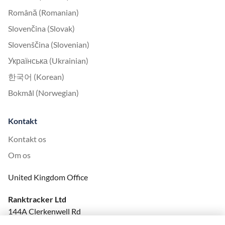
Română (Romanian)
Slovenčina (Slovak)
Slovenščina (Slovenian)
Українська (Ukrainian)
한국어 (Korean)
Bokmål (Norwegian)
Kontakt
Kontakt os
Om os
United Kingdom Office
Ranktracker Ltd
144A Clerkenwell Rd
London, EC1R 5DF