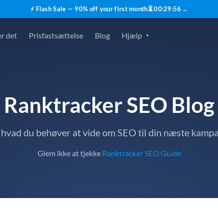
⚡ Flash Sale — 90% off your first month
⏳
00
:
29
:
55
→
r det
Prisfastsættelse
Blog
Hjælp
Ranktracker SEO Blog
, hvad du behøver at vide om SEO til din næste kamp
Glem ikke at tjekke
Ranktracker SEO Guide