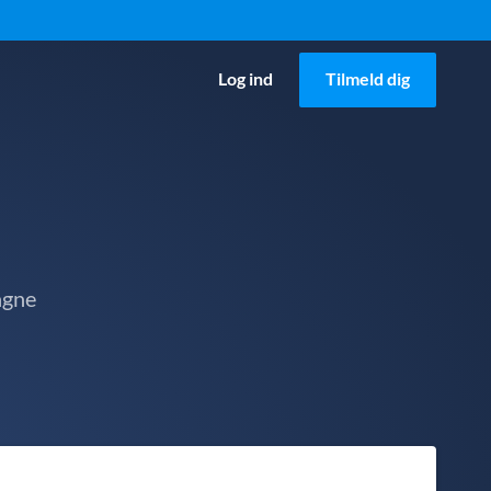
Log ind
Tilmeld dig
agne