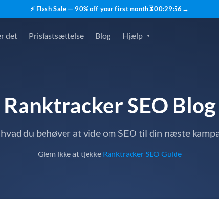
⚡ Flash Sale — 90% off your first month
⏳
00
:
29
:
55
→
r det
Prisfastsættelse
Blog
Hjælp
Ranktracker SEO Blog
, hvad du behøver at vide om SEO til din næste kamp
Glem ikke at tjekke
Ranktracker SEO Guide