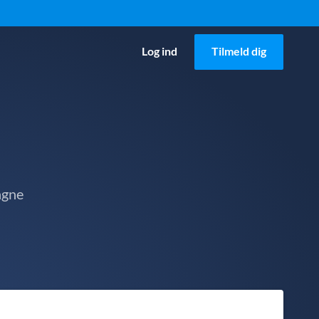
Log ind
Tilmeld dig
agne