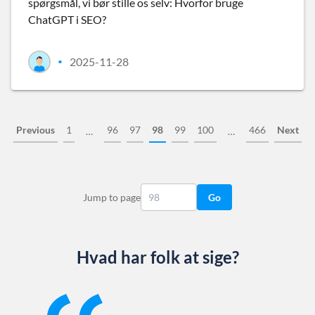
spørgsmål, vi bør stille os selv: Hvorfor bruge
ChatGPT i SEO?
2025-11-28
•
Previous
1
96
97
98
99
100
466
Next
…
…
Jump to page
Go
Hvad har folk at sige?
Slide 1 of 13