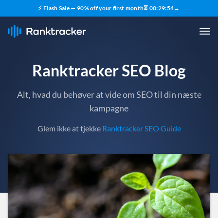
⚡ Flash Sale — 90% off your first month
⏳
00
:
29
:
53
→
Ranktracker SEO Blog
Alt, hvad du behøver at vide om SEO til din næste
kampagne
Glem ikke at tjekke
Ranktracker SEO Guide