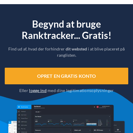
Begynd at bruge
Ranktracker... Gratis!
Find ud af, hvad der forhindrer
dit websted
i at blive placeret på
ranglisten.
OPRET EN GRATIS KONTO
Eller
logge ind
med dine legitimationsoplysninger