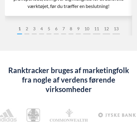
værktøjet, før du træffer en beslutning!
1
2
3
4
5
6
7
8
9
10
11
12
13
Ranktracker bruges af marketingfolk
fra nogle af verdens førende
virksomheder