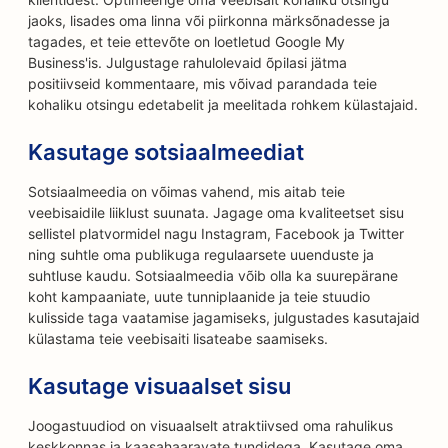
jaoks, lisades oma linna või piirkonna märksõnadesse ja
tagades, et teie ettevõte on loetletud Google My
Business'is. Julgustage rahulolevaid õpilasi jätma
positiivseid kommentaare, mis võivad parandada teie
kohaliku otsingu edetabelit ja meelitada rohkem külastajaid.
Kasutage sotsiaalmeediat
Sotsiaalmeedia on võimas vahend, mis aitab teie
veebisaidile liiklust suunata. Jagage oma kvaliteetset sisu
sellistel platvormidel nagu Instagram, Facebook ja Twitter
ning suhtle oma publikuga regulaarsete uuenduste ja
suhtluse kaudu. Sotsiaalmeedia võib olla ka suurepärane
koht kampaaniate, uute tunniplaanide ja teie stuudio
kulisside taga vaatamise jagamiseks, julgustades kasutajaid
külastama teie veebisaiti lisateabe saamiseks.
Kasutage visuaalset sisu
Joogastuudiod on visuaalselt atraktiivsed oma rahulikus
keskkonnas ja kaasahaaravate tundidega. Kasutage oma