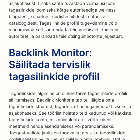
asjakohasust. Lisaks saate tuvastada võimalusi uute
tagasilinkide loomiseks kõrge autoriteediga wellness-
blogidest, kohalikest uudistesaitidest ja fitness-
kataloogidest. Tagasilinkide profiili tugevdamine võib
märkimisväärselt suurendada teie veebisaidi domeeni
autoriteeti ja parandada teie otsingumootorite järjestust.
Backlink Monitor:
Säilitada tervislik
tagasilinkide profiil
Tagasilinkide jälgimine on oluline terve tagasilinkide profiili
säilitamiseks. Backlink Monitor aitab teil jälgida oma
tagasilinkide staatust, tagades, et need jäävad aktiivseks ja
asjakohaseks. See tööriist hoiatab teid kadunud või katkiste
tagasilinkide kohta, mis võimaldab teil võtta kiireid
meetmeid nende asendamiseks või parandamiseks.
Joogastuudiote jaoks on tugeva ja tervisliku tagasilinkide
profiili säilitamine oluline, et säilitada oma veebiregistrit ja