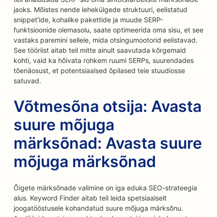
jaoks. Mõistes nende lehekülgede struktuuri, eelistatud
snippet'ide, kohalike pakettide ja muude SERP-
funktsioonide olemasolu, saate optimeerida oma sisu, et see
vastaks paremini sellele, mida otsingumootorid eelistavad.
See tööriist aitab teil mitte ainult saavutada kõrgemaid
kohti, vaid ka hõivata rohkem ruumi SERPs, suurendades
tõenäosust, et potentsiaalsed õpilased teie stuudiosse
satuvad.
Võtmesõna otsija: Avasta
suure mõjuga
märksõnad: Avasta suure
mõjuga märksõnad
Õigete märksõnade valimine on iga eduka SEO-strateegia
alus. Keyword Finder aitab teil leida spetsiaalselt
joogatööstusele kohandatud suure mõjuga märksõnu.