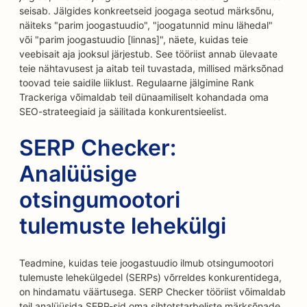
seisab. Jälgides konkreetseid joogaga seotud märksõnu,
näiteks "parim joogastuudio", "joogatunnid minu lähedal"
või "parim joogastuudio [linnas]", näete, kuidas teie
veebisait aja jooksul järjestub. See tööriist annab ülevaate
teie nähtavusest ja aitab teil tuvastada, millised märksõnad
toovad teie saidile liiklust. Regulaarne jälgimine Rank
Trackeriga võimaldab teil dünaamiliselt kohandada oma
SEO-strateegiaid ja säilitada konkurentsieelist.
SERP Checker:
Analüüsige
otsingumootori
tulemuste lehekülgi
Teadmine, kuidas teie joogastuudio ilmub otsingumootori
tulemuste lehekülgedel (SERPs) võrreldes konkurentidega,
on hindamatu väärtusega. SERP Checker tööriist võimaldab
teil analüüsida SERP-sid oma sihtotstarbeliste märksõnade