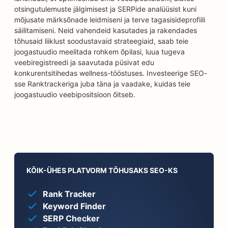
otsingutulemuste jälgimisest ja SERPide analüüsist kuni
mõjusate märksõnade leidmiseni ja terve tagasisideprofiili
säilitamiseni. Neid vahendeid kasutades ja rakendades
tõhusaid liiklust soodustavaid strateegiaid, saab teie
joogastuudio meelitada rohkem õpilasi, luua tugeva
veebiregistreedi ja saavutada püsivat edu
konkurentsitihedas wellness-tööstuses. Investeerige SEO-
sse Ranktrackeriga juba täna ja vaadake, kuidas teie
joogastuudio veebipositsioon õitseb.
KÕIK-ÜHES PLATVORM TÕHUSAKS SEO-KS
Rank Tracker
Keyword Finder
SERP Checker