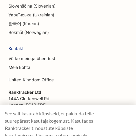
SEO Facelift teenuste jaoks
Slovenščina (Slovenian)
Українська (Ukrainian)
SEO pererestoranidele
한국어 (Korean)
SEO põllumajandusettevõtetest toidukohti
Bokmål (Norwegian)
pakkuvatele restoranidele
Kontakt
SEO finantsplaneerijatele
Võtke meiega ühendust
SEO finantsteenuste jaoks
Meie kohta
SEO Fine Dining restoranidele
United Kingdom Office
SEO kiirtoidurestoranidele
Ranktracker Ltd
SEO floristidele
144A Clerkenwell Rd
London, EC1R 5DF
SEO toidukohtadele
Company No: 08820809
See sait kasutab küpsiseid, et pakkuda teile
felix@ranktracker.com
suurepärast kasutajakogemust. Kasutades
SEO toiduautodele
Ranktrackerit, nõustute küpsiste
SEO Prantsuse kondiitritöökodadele
kasutamisega. Täpsema teabe saamiseks