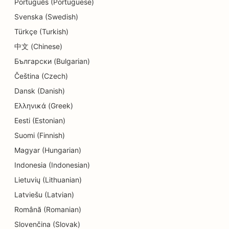
Português (Portuguese)
SEO detailide kauplustele
Svenska (Swedish)
Türkçe (Turkish)
SEO Donut kauplustele
中文 (Chinese)
SEO hariduse ja lastehoiuteenuste jaoks
Български (Bulgarian)
SEO keemilise puhastuse jaoks
Čeština (Czech)
Dansk (Danish)
SEO elektrikele
Ελληνικά (Greek)
SEO elektroonikakauplustele
Eesti (Estonian)
Suomi (Finnish)
SEO endodontidele
Magyar (Hungarian)
SEO meelelahutuse ja vaba aja veetmise jaoks
Indonesia (Indonesian)
SEO inseneribüroodele
Lietuvių (Lithuanian)
Latviešu (Latvian)
EO etniliste restoranide jaoks
Română (Romanian)
SEO põgenemistubade jaoks
Slovenčina (Slovak)