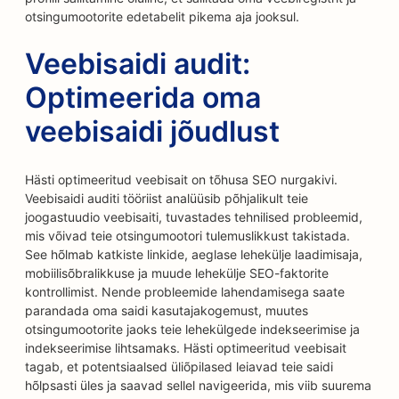
otsingumootorite edetabelit pikema aja jooksul.
Veebisaidi audit:
Optimeerida oma
veebisaidi jõudlust
Hästi optimeeritud veebisait on tõhusa SEO nurgakivi.
Veebisaidi auditi tööriist analüüsib põhjalikult teie
joogastuudio veebisaiti, tuvastades tehnilised probleemid,
mis võivad teie otsingumootori tulemuslikkust takistada.
See hõlmab katkiste linkide, aeglase lehekülje laadimisaja,
mobiilisõbralikkuse ja muude lehekülje SEO-faktorite
kontrollimist. Nende probleemide lahendamisega saate
parandada oma saidi kasutajakogemust, muutes
otsingumootorite jaoks teie lehekülgede indekseerimise ja
indekseerimise lihtsamaks. Hästi optimeeritud veebisait
tagab, et potentsiaalsed üliõpilased leiavad teie saidi
hõlpsasti üles ja saavad sellel navigeerida, mis viib suurema