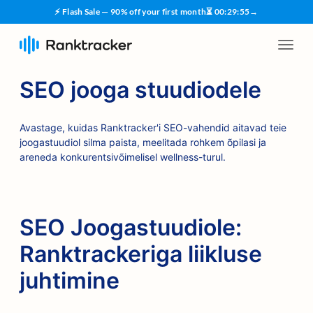
⚡ Flash Sale — 90% off your first month
⏳
00
:
29
:
55
→
SEO jooga stuudiodele
Avastage, kuidas Ranktracker'i SEO-vahendid aitavad teie
joogastuudiol silma paista, meelitada rohkem õpilasi ja
areneda konkurentsivõimelisel wellness-turul.
SEO Joogastuudiole:
Ranktrackeriga liikluse
juhtimine