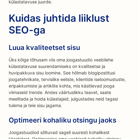
külastatavuse juurde.
Kuidas juhtida liiklust
SEO-ga
Luua kvaliteetset sisu
Üks kõige tõhusam viis oma joogastuudio veebilehe
külastatavuse suurendamiseks on kvaliteetse ja
huvipakkuva sisu loomine. See hõlmab blogipostitusi
joogatehnikate, tervislike eeliste, klientide iseloomustuste,
eripakkumiste ja artiklite kohta, mis käsitlevad jooga
viimaseid trende. Andes väärtuslikku teavet, saate
meelitada ja hoida külastajaid, julgustades neid tagasi
tulema ja teie sisu jagama.
Optimeeri kohaliku otsingu jaoks
Joogastuudiod sõltuvad sageli suuresti kohalikest
klientidest. Optimeerige oma veebisait kohaliku otsingu