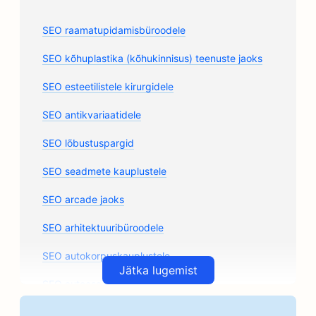
SEO raamatupidamisbüroodele
SEO kõhuplastika (kõhukinnisus) teenuste jaoks
SEO esteetilistele kirurgidele
SEO antikvariaatidele
SEO lõbustuspargid
SEO seadmete kauplustele
SEO arcade jaoks
SEO arhitektuuribüroodele
SEO autokorpuskauplustele
Jätka lugemist
SEO autoosade kauplustele
SEO kunstiklasside jaoks