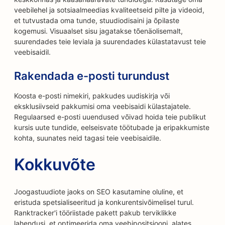
veebilehel ja sotsiaalmeedias kvaliteetseid pilte ja videoid,
et tutvustada oma tunde, stuudiodisaini ja õpilaste
kogemusi. Visuaalset sisu jagatakse tõenäolisemalt,
suurendades teie leviala ja suurendades külastatavust teie
veebisaidil.
Rakendada e-posti turundust
Koosta e-posti nimekiri, pakkudes uudiskirja või
eksklusiivseid pakkumisi oma veebisaidi külastajatele.
Regulaarsed e-posti uuendused võivad hoida teie publikut
kursis uute tundide, eelseisvate töötubade ja eripakkumiste
kohta, suunates neid tagasi teie veebisaidile.
Kokkuvõte
Joogastuudiote jaoks on SEO kasutamine oluline, et
eristuda spetsialiseeritud ja konkurentsivõimelisel turul.
Ranktracker'i tööriistade pakett pakub terviklikke
lahendusi, et optimeerida oma veebipositsiooni, alates