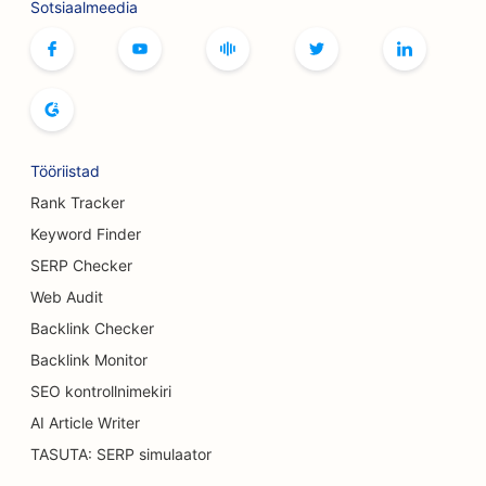
Sotsiaalmeedia
SEO boutique'idele
SEO leivaküpsetiste jaoks
SEO bowlinguradade jaoks
SEO õlletehastele
Tööriistad
SEO rindade suurendamise teenuste jaoks
Rank Tracker
Keyword Finder
SEO buffet-restoranidele
SERP Checker
SEO Burgeri veoautodele
Web Audit
Backlink Checker
SEO Koogipoodide jaoks
Backlink Monitor
SEO autokauplustele
SEO kontrollnimekiri
SEO põletuskirurgidele
AI Article Writer
TASUTA: SERP simulaator
SEO autopesulate jaoks