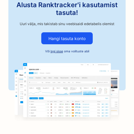
Alusta Ranktracker'i kasutamist
SEO autoremonditöökodadele
tasuta!
SEO käsitöönduslikele kohviröstritele
Uuri välja, mis takistab sinu veebisaidi edetabelis olemist
SEO kautsjoniteenuste jaoks
Hangi tasuta konto
SEO autoettevõtetele
Või
logi sisse
oma volituste abil
SEO pagaritöökodadele
SEO juuksuripoodidele
SEO pankadele
SEO raamatupoodidele
SEO grillimisvõimaluste jaoks
SEO lauamängude kohvikutele
SEO Botoxi ja täiteainete teenuste jaoks