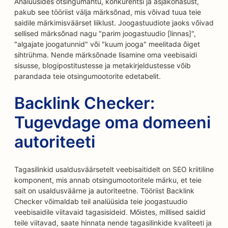
Analüüsides otsingumahtu, konkurentsi ja asjakohasust,
pakub see tööriist välja märksõnad, mis võivad tuua teie
saidile märkimisväärset liiklust. Joogastuudiote jaoks võivad
sellised märksõnad nagu "parim joogastuudio [linnas]",
"algajate joogatunnid" või "kuum jooga" meelitada õiget
sihtrühma. Nende märksõnade lisamine oma veebisaidi
sisusse, blogipostitustesse ja metakirjeldustesse võib
parandada teie otsingumootorite edetabelit.
Backlink Checker:
Tugevdage oma domeeni
autoriteeti
Tagasilinkid usaldusväärsetelt veebisaitidelt on SEO kriitiline
komponent, mis annab otsingumootoritele märku, et teie
sait on usaldusväärne ja autoriteetne. Tööriist Backlink
Checker võimaldab teil analüüsida teie joogastuudio
veebisaidile viitavaid tagasisideid. Mõistes, millised saidid
teile viitavad, saate hinnata nende tagasilinkide kvaliteeti ja