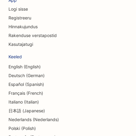
App
Logi sisse
SEO valuutavahetusteenuste jaoks
Registreeru
SEO kraniofatsiaalsetele kirurgidele
Hinnakujundus
SEO krediidiühistutele
Rakenduse verstapostid
Kasutajatugi
SEO koogipoodidele
Keeled
SEO tantsustuudiote jaoks
English (English)
SEO päevakeskuste jaoks
Deutsch (German)
SEO võlanõustamise teenuste jaoks
Español (Spanish)
Français (French)
SEO hambaravikliinikutele
Italiano (Italian)
SEO Delis'ile
日本語 (Japanese)
Nederlands (Nederlands)
SEO söögikohtadele
Polski (Polish)
SEO dermabrasiooniteenuste jaoks