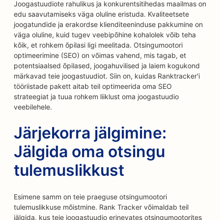
Joogastuudiote rahulikus ja konkurentsitihedas maailmas on
edu saavutamiseks väga oluline eristuda. Kvaliteetsete
joogatundide ja erakordse klienditeeninduse pakkumine on
väga oluline, kuid tugev veebipõhine kohalolek võib teha
kõik, et rohkem õpilasi ligi meelitada. Otsingumootori
optimeerimine (SEO) on võimas vahend, mis tagab, et
potentsiaalsed õpilased, joogahuvilised ja laiem kogukond
märkavad teie joogastuudiot. Siin on, kuidas Ranktracker'i
tööriistade pakett aitab teil optimeerida oma SEO
strateegiat ja tuua rohkem liiklust oma joogastuudio
veebilehele.
Järjekorra jälgimine:
Jälgida oma otsingu
tulemuslikkust
Esimene samm on teie praeguse otsingumootori
tulemuslikkuse mõistmine. Rank Tracker võimaldab teil
jälgida, kus teie joogastuudio erinevates otsingumootorites