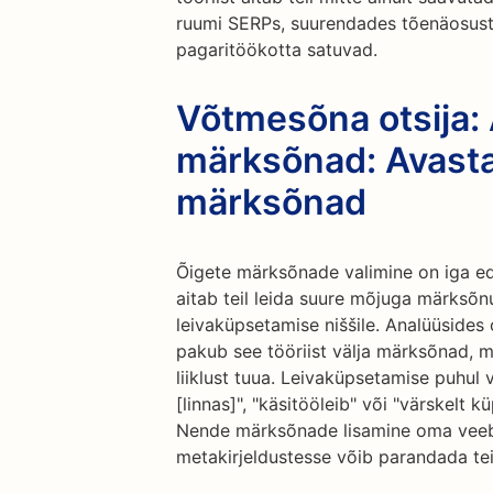
ruumi SERPs, suurendades tõenäosust, 
pagaritöökotta satuvad.
Võtmesõna otsija:
märksõnad: Avast
märksõnad
Õigete märksõnade valimine on iga ed
aitab teil leida suure mõjuga märksõn
leivaküpsetamise niššile. Analüüsides
pakub see tööriist välja märksõnad, m
liiklust tuua. Leivaküpsetamise puhul
[linnas]", "käsitööleib" või "värskelt 
Nende märksõnade lisamine oma veebis
metakirjeldustesse võib parandada tei