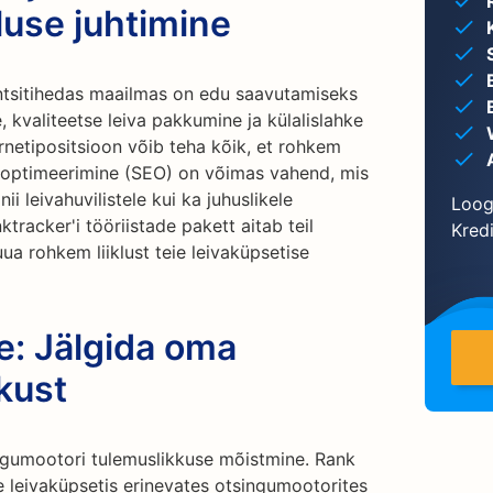
luse juhtimine
ntsitihedas maailmas on edu saavutamiseks
, kvaliteetse leiva pakkumine ja külalislahke
rnetipositsioon võib teha kõik, et rohkem
ri optimeerimine (SEO) on võimas vahend, mis
i leivahuvilistele kui ka juhuslikele
Loog
ktracker'i tööriistade pakett aitab teil
Kredi
ua rohkem liiklust teie leivaküpsetise
ne: Jälgida oma
kust
gumootori tulemuslikkuse mõistmine. Rank
ie leivaküpsetis erinevates otsingumootorites