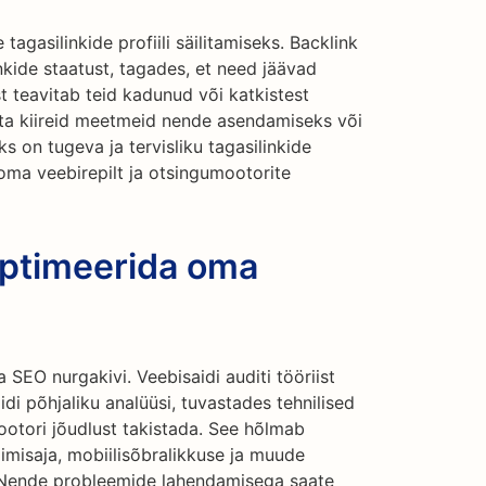
 tagasilinkide profiili säilitamiseks. Backlink
inkide staatust, tagades, et need jäävad
st teavitab teid kadunud või katkistest
õtta kiireid meetmeid nende asendamiseks või
 on tugeva ja tervisliku tagasilinkide
da oma veebirepilt ja otsingumootorite
Optimeerida oma
 SEO nurgakivi. Veebisaidi auditi tööriist
di põhjaliku analüüsi, tuvastades tehnilised
ootori jõudlust takistada. See hõlmab
adimisaja, mobiilisõbralikkuse ja muude
t. Nende probleemide lahendamisega saate