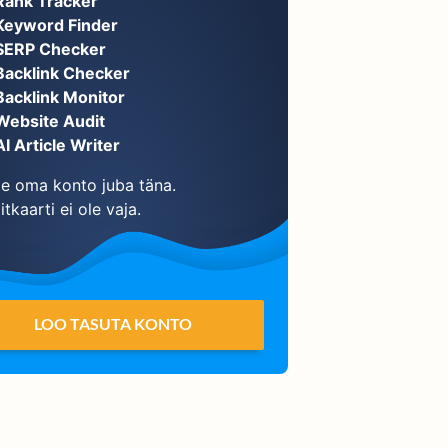
Rank Tracker
Keyword Finder
SERP Checker
Backlink Checker
Backlink Monitor
Website Audit
AI Article Writer
e oma konto juba täna.
itkaarti ei ole vaja.
LOO TASUTA KONTO