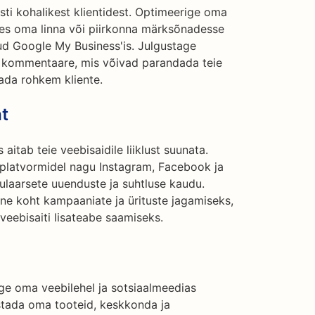
sti kohalikest klientidest. Optimeerige oma
ades oma linna või piirkonna märksõnadesse
tud Google My Business'is. Julgustage
id kommentaare, mis võivad parandada teie
tada rohkem kliente.
t
itab teie veebisaidile liiklust suunata.
l platvormidel nagu Instagram, Facebook ja
ulaarsete uuenduste ja suhtluse kaudu.
ne koht kampaaniate ja ürituste jagamiseks,
veebisaiti lisateabe saamiseks.
age oma veebilehel ja sotsiaalmeedias
vustada oma tooteid, keskkonda ja