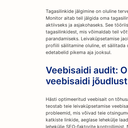
Tagasilinkide jälgimine on oluline terve
Monitor aitab teil jälgida oma tagasil
aktiivseks ja asjakohaseks. See töörii
tagasilinkidest, mis võimaldab teil v
parandamiseks. Leivaküpsetamise jaoks
profiili säilitamine oluline, et säilita
edetabelid pikema aja jooksul.
Veebisaidi audit: 
veebisaidi jõudlust
Hästi optimeeritud veebisait on tõhusa
teostab teie leivaküpsetamise veebisai
probleemid, mis võivad teie otsingum
katkiste linkide, aeglase lehekülje la
lehekülje SEO-faktorite kontrollimis