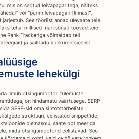
u, mis on seotud leivapagaritega, näiteks
lähedal" või "parim leivapagari [linnas]",
l järjestub. See tööriist annab ülevaate teie
ndlaks teha, millised märksõnad toovad teie
mine Rank Trackeriga võimaldab teil
eegiaid ja säilitada konkurentsieelist.
alüüsige
lemuste lehekülgi
oda ilmub otsingumootori tulemuste
urentidega, on hindamatu väärtusega. SERP
üsida SERP-sid oma sihtotstarbeliste
ülgede struktuuri, eelistatud snippet'ide,
ktsioonide olemasolu, saate optimeerida
lele, mida otsingumootorid eelistavad. See
tada kõrgemaid kohti, vaid ka hõivata rohkem