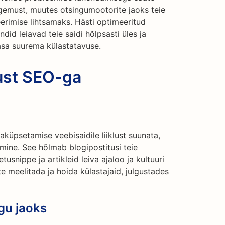
emust, muutes otsingumootorite jaoks teie
erimise lihtsamaks. Hästi optimeeritud
ndid leiavad teie saidi hõlpsasti üles ja
asa suurema külastatavuse.
lust SEO-ga
aküpsetamise veebisaidile liiklust suunata,
omine. See hõlmab blogipostitusi teie
tusnippe ja artikleid leiva ajaloo ja kultuuri
e meelitada ja hoida külastajaid, julgustades
gu jaoks