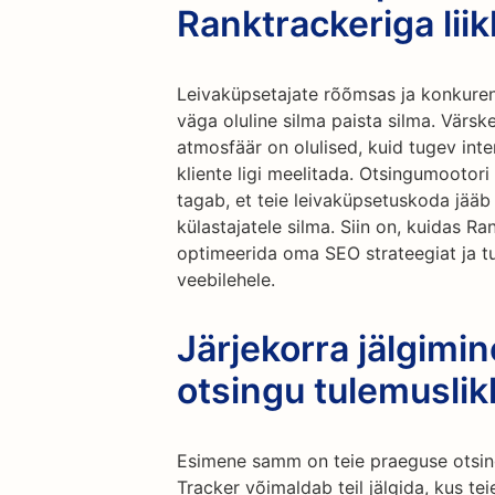
Ranktrackeriga liik
Leivaküpsetajate rõõmsas ja konkure
väga oluline silma paista silma. Värske
atmosfäär on olulised, kuid tugev inte
kliente ligi meelitada. Otsingumooto
tagab, et teie leivaküpsetuskoda jääb ni
külastajatele silma. Siin on, kuidas Ran
optimeerida oma SEO strateegiat ja tu
veebilehele.
Järjekorra jälgimi
otsingu tulemuslik
Esimene samm on teie praeguse otsin
Tracker võimaldab teil jälgida, kus te