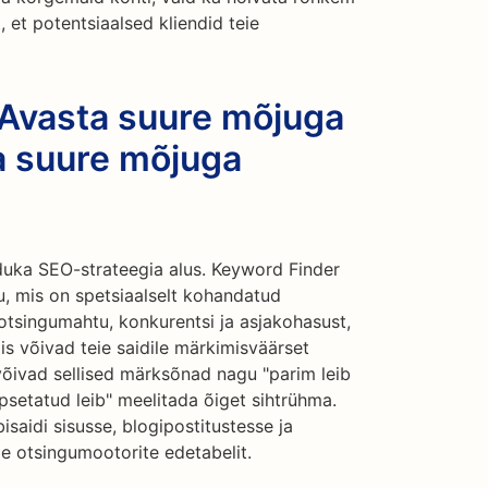
et potentsiaalsed kliendid teie
 Avasta suure mõjuga
a suure mõjuga
uka SEO-strateegia alus. Keyword Finder
u, mis on spetsiaalselt kohandatud
 otsingumahtu, konkurentsi ja asjakohasust,
is võivad teie saidile märkimisväärset
 võivad sellised märksõnad nagu "parim leib
küpsetatud leib" meelitada õiget sihtrühma.
aidi sisusse, blogipostitustesse ja
e otsingumootorite edetabelit.