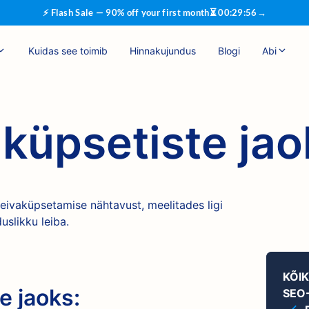
⚡ Flash Sale — 90% off your first month
⏳
00
:
29
:
55
→
Kuidas see toimib
Hinnakujundus
Blogi
Abi
küpsetiste jao
ivaküpsetamise nähtavust, meelitades ligi
uslikku leiba.
KÕI
e jaoks:
SEO