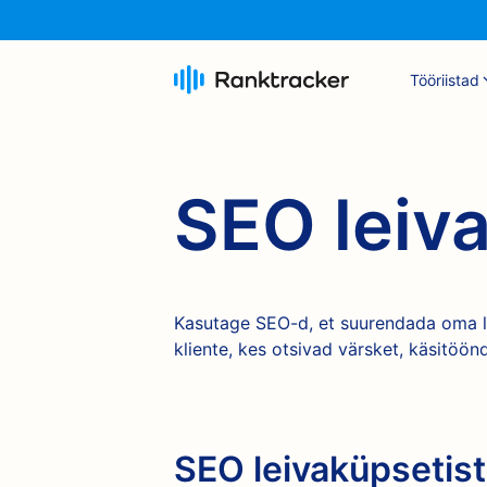
Tööriistad
SEO leiva
Kasutage SEO-d, et suurendada oma le
kliente, kes otsivad värsket, käsitöönd
SEO leivaküpsetist