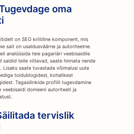
: Tugevdage oma
i
itidelt on SEO kriitiline komponent, mis
ie sait on usaldusväärne ja autoriteetne.
il analüüsida teie pagariäri veebisaidile
ed saidid teile viitavad, saate hinnata nende
st. Lisaks saate tuvastada võimalusi uute
eediga toidublogidest, kohalikest
idest. Tagasilinkide profiili tugevdamine
 veebisaidi domeeni autoriteeti ja
stust.
äilitada tervislik
l