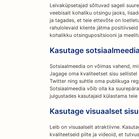
Leivaküpsetajad sõltuvad sageli suure
veebisait kohaliku otsingu jaoks, lis
ja tagades, et teie ettevõte on loetle
rahulolevaid kliente jätma positiivse
kohalikku otsingupositsiooni ja meeli
Kasutage sotsiaalmeedia
Sotsiaalmeedia on võimas vahend, mis a
Jagage oma kvaliteetset sisu selliste
Twitter ning suhtle oma publikuga reg
Sotsiaalmeedia võib olla ka suurepära
julgustades kasutajaid külastama teie 
Kasutage visuaalset sisu
Leib on visuaalselt atraktiivne. Kasut
kvaliteetseid pilte ja videoid, et tut