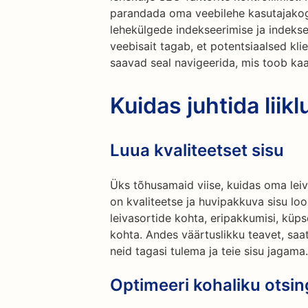
parandada oma veebilehe kasutajakog
lehekülgede indekseerimise ja indekse
veebisait tagab, et potentsiaalsed klie
saavad seal navigeerida, mis toob ka
Kuidas juhtida liik
Luua kvaliteetset sisu
Üks tõhusamaid viise, kuidas oma leiv
on kvaliteetse ja huvipakkuva sisu lo
leivasortide kohta, eripakkumisi, küpse
kohta. Andes väärtuslikku teavet, saat
neid tagasi tulema ja teie sisu jagama.
Optimeeri kohaliku otsin