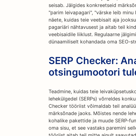
seisab. Jälgides konkreetseid märksõn
"parim leivapagari", "värske leib minu 
näete, kuidas teie veebisait aja jooksu
pagariäri nähtavusest ja aitab teil ki
veebisaidile liiklust. Regulaarne jälgi
dünaamiliselt kohandada oma SEO-strat
SERP Checker: An
otsingumootori tu
Teadmine, kuidas teie leivaküpsetusk
lehekülgedel (SERPs) võrreldes konk
Checker tööriist võimaldab teil analü
märksõnade jaoks. Mõistes nende lehek
kohalike pakettide ja muude SERP-fun
oma sisu, et see vastaks paremini sel
tööriist aitab teil mitte ainult saavu