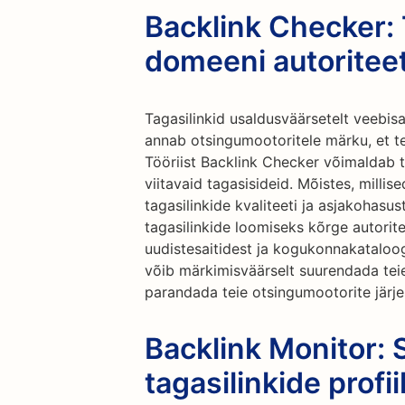
Backlink Checker
domeeni autoriteet
Tagasilinkid usaldusväärsetelt veebisa
annab otsingumootoritele märku, et te
Tööriist Backlink Checker võimaldab te
viitavaid tagasisideid. Mõistes, millis
tagasilinkide kvaliteeti ja asjakohasu
tagasilinkide loomiseks kõrge autorit
uudistesaitidest ja kogukonnakataloog
võib märkimisväärselt suurendada teie
parandada teie otsingumootorite järje
Backlink Monitor: S
tagasilinkide profii