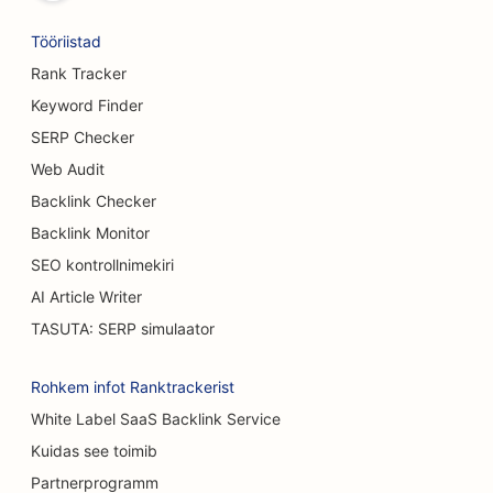
SEO õlletehastele
Tööriistad
SEO rindade suurendamise teenuste jaoks
Rank Tracker
Keyword Finder
SEO buffet-restoranidele
SERP Checker
SEO Burgeri veoautodele
Web Audit
Backlink Checker
SEO põletuskirurgidele
Backlink Monitor
SEO kohvikutele
SEO kontrollnimekiri
SEO Koogipoodide jaoks
AI Article Writer
TASUTA: SERP simulaator
SEO Casual Dining restoranidele
SEO vaipade ja põrandakattematerjalide
Rohkem infot Ranktrackerist
kauplustele
White Label SaaS Backlink Service
Kuidas see toimib
SEO autopesulate jaoks
Partnerprogramm