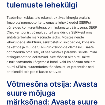
tulemuste lehekülgi
Teadmine, kuidas teie rekonstruktiivse kirurgia praksis
ilmub otsingumootorite tulemuste lehekülgedel (SERPs)
võrreldes konkurentidega, on hindamatu väärtusega. SERP
Checker tööriist võimaldab teil analüüsida SERP-sid oma
sihtotstarbeliste märksõnade jaoks. Mõistes nende
lehekülgede struktuuri, esiletõstetud snippet'ide, kohalike
pakettide ja muude SERP-funktsioonide olemasolu, saate
optimeerida oma sisu, et see vastaks paremini sellele, mida
otsingumootorid eelistavad. See tööriist aitab teil mitte
ainult saavutada kõrgemaid kohti, vaid ka hõivata rohkem
ruumi SERPs, suurendades tõenäosust, et potentsiaalsed
patsiendid teie praktikasse satuvad.
Võtmesõna otsija: Avasta
suure mõjuga
märksõnad: Avasta suure