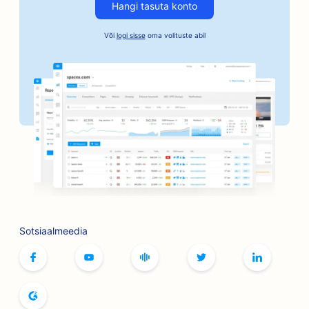
Hangi tasuta konto
SEO kautsjoniteenuste jaoks
Või
logi sisse
oma volituste abil
SEO pankadele
SEO pagaritöökodadele
SEO juuksuripoodidele
SEO grillimisvõimaluste jaoks
SEO boutique'idele
SEO Botoxi ja täiteainete teenuste jaoks
SEO bowlinguradade jaoks
Sotsiaalmeedia
SEO lauamängude kohvikutele
SEO raamatupoodidele
SEO leivaküpsetiste jaoks