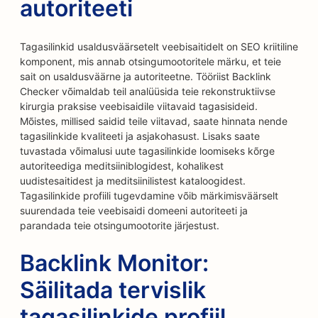
autoriteeti
Tagasilinkid usaldusväärsetelt veebisaitidelt on SEO kriitiline
komponent, mis annab otsingumootoritele märku, et teie
sait on usaldusväärne ja autoriteetne. Tööriist Backlink
Checker võimaldab teil analüüsida teie rekonstruktiivse
kirurgia praksise veebisaidile viitavaid tagasisideid.
Mõistes, millised saidid teile viitavad, saate hinnata nende
tagasilinkide kvaliteeti ja asjakohasust. Lisaks saate
tuvastada võimalusi uute tagasilinkide loomiseks kõrge
autoriteediga meditsiiniblogidest, kohalikest
uudistesaitidest ja meditsiinilistest kataloogidest.
Tagasilinkide profiili tugevdamine võib märkimisväärselt
suurendada teie veebisaidi domeeni autoriteeti ja
parandada teie otsingumootorite järjestust.
Backlink Monitor:
Säilitada tervislik
tagasilinkide profiil