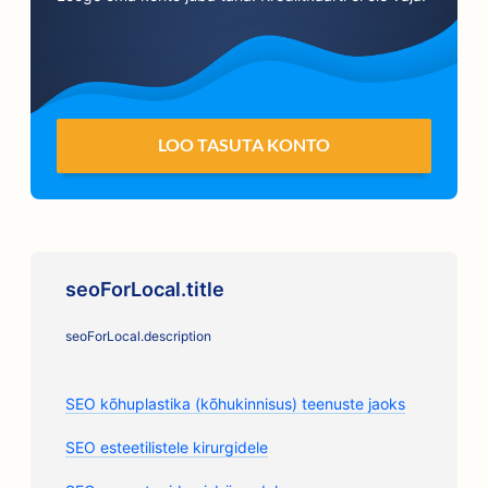
LOO TASUTA KONTO
seoForLocal.title
seoForLocal.description
SEO kõhuplastika (kõhukinnisus) teenuste jaoks
SEO esteetilistele kirurgidele