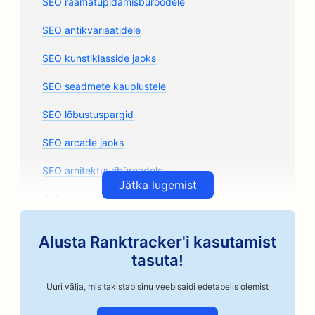
SEO raamatupidamisbüroodele
SEO antikvariaatidele
SEO kunstiklasside jaoks
SEO seadmete kauplustele
SEO lõbustuspargid
SEO arcade jaoks
SEO arhitektuuribüroodele
Jätka lugemist
SEO käsitöönduslikele kohviröstritele
SEO autoosade kauplustele
Alusta Ranktracker'i kasutamist
SEO autoremonditöökodadele
tasuta!
SEO autokorpuskauplustele
Uuri välja, mis takistab sinu veebisaidi edetabelis olemist
SEO autoettevõtetele