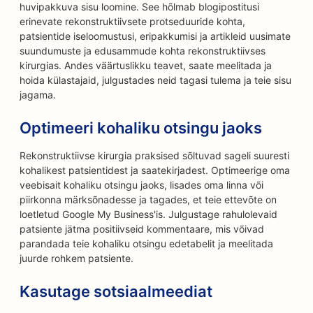
huvipakkuva sisu loomine. See hõlmab blogipostitusi
erinevate rekonstruktiivsete protseduuride kohta,
patsientide iseloomustusi, eripakkumisi ja artikleid uusimate
suundumuste ja edusammude kohta rekonstruktiivses
kirurgias. Andes väärtuslikku teavet, saate meelitada ja
hoida külastajaid, julgustades neid tagasi tulema ja teie sisu
jagama.
Optimeeri kohaliku otsingu jaoks
Rekonstruktiivse kirurgia praksised sõltuvad sageli suuresti
kohalikest patsientidest ja saatekirjadest. Optimeerige oma
veebisait kohaliku otsingu jaoks, lisades oma linna või
piirkonna märksõnadesse ja tagades, et teie ettevõte on
loetletud Google My Business'is. Julgustage rahulolevaid
patsiente jätma positiivseid kommentaare, mis võivad
parandada teie kohaliku otsingu edetabelit ja meelitada
juurde rohkem patsiente.
Kasutage sotsiaalmeediat