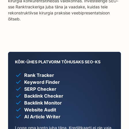
kirurgia konkurentsitihedas valdkonnas. Investeerige SEO-
sse Ranktrackeriga juba täna ja vaadake, kuidas teie
rekonstruktiivse kirurgia praksise veebipresentatsioon
õitseb.
KÕIK-ÜHES PLATVORM TÕHUSAKS SEO-KS
Rank Tracker
Keyword Finder
SERP Checker
Backlink Checker
Backlink Monitor
Website Audit
AI Article Writer
Looge oma konto juba täna. Krediitkaarti ei ole vaja.