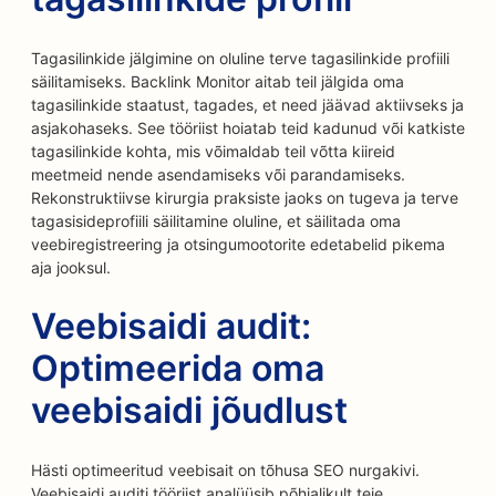
Tagasilinkide jälgimine on oluline terve tagasilinkide profiili
säilitamiseks. Backlink Monitor aitab teil jälgida oma
tagasilinkide staatust, tagades, et need jäävad aktiivseks ja
asjakohaseks. See tööriist hoiatab teid kadunud või katkiste
tagasilinkide kohta, mis võimaldab teil võtta kiireid
meetmeid nende asendamiseks või parandamiseks.
Rekonstruktiivse kirurgia praksiste jaoks on tugeva ja terve
tagasisideprofiili säilitamine oluline, et säilitada oma
veebiregistreering ja otsingumootorite edetabelid pikema
aja jooksul.
Veebisaidi audit:
Optimeerida oma
veebisaidi jõudlust
Hästi optimeeritud veebisait on tõhusa SEO nurgakivi.
Veebisaidi auditi tööriist analüüsib põhjalikult teie