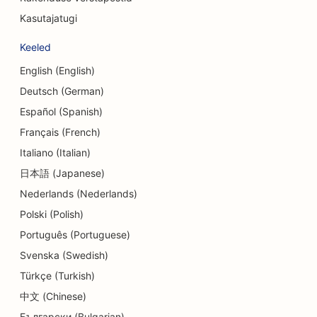
Kasutajatugi
SEO võlanõustamise teenuste jaoks
Keeled
SEO valuutavahetusteenuste jaoks
English (English)
SEO tantsustuudiote jaoks
Deutsch (German)
SEO dermabrasiooniteenuste jaoks
Español (Spanish)
Français (French)
SEO päevakeskuste jaoks
Italiano (Italian)
SEO hambaravikliinikutele
日本語 (Japanese)
Nederlands (Nederlands)
SEO detailide kauplustele
Polski (Polish)
SEO söögikohtadele
Português (Portuguese)
SEO koogipoodidele
Svenska (Swedish)
Türkçe (Turkish)
SEO hariduse ja lastehoiuteenuste jaoks
中文 (Chinese)
SEO Donut kauplustele
Български (Bulgarian)