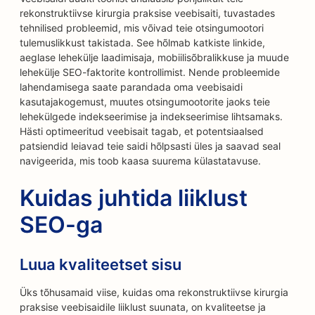
rekonstruktiivse kirurgia praksise veebisaiti, tuvastades
tehnilised probleemid, mis võivad teie otsingumootori
tulemuslikkust takistada. See hõlmab katkiste linkide,
aeglase lehekülje laadimisaja, mobiilisõbralikkuse ja muude
lehekülje SEO-faktorite kontrollimist. Nende probleemide
lahendamisega saate parandada oma veebisaidi
kasutajakogemust, muutes otsingumootorite jaoks teie
lehekülgede indekseerimise ja indekseerimise lihtsamaks.
Hästi optimeeritud veebisait tagab, et potentsiaalsed
patsiendid leiavad teie saidi hõlpsasti üles ja saavad seal
navigeerida, mis toob kaasa suurema külastatavuse.
Kuidas juhtida liiklust
SEO-ga
Luua kvaliteetset sisu
Üks tõhusamaid viise, kuidas oma rekonstruktiivse kirurgia
praksise veebisaidile liiklust suunata, on kvaliteetse ja