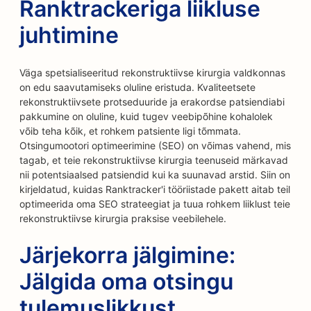
Ranktrackeriga liikluse
juhtimine
Väga spetsialiseeritud rekonstruktiivse kirurgia valdkonnas
on edu saavutamiseks oluline eristuda. Kvaliteetsete
rekonstruktiivsete protseduuride ja erakordse patsiendiabi
pakkumine on oluline, kuid tugev veebipõhine kohalolek
võib teha kõik, et rohkem patsiente ligi tõmmata.
Otsingumootori optimeerimine (SEO) on võimas vahend, mis
tagab, et teie rekonstruktiivse kirurgia teenuseid märkavad
nii potentsiaalsed patsiendid kui ka suunavad arstid. Siin on
kirjeldatud, kuidas Ranktracker'i tööriistade pakett aitab teil
optimeerida oma SEO strateegiat ja tuua rohkem liiklust teie
rekonstruktiivse kirurgia praksise veebilehele.
Järjekorra jälgimine:
Jälgida oma otsingu
tulemuslikkust