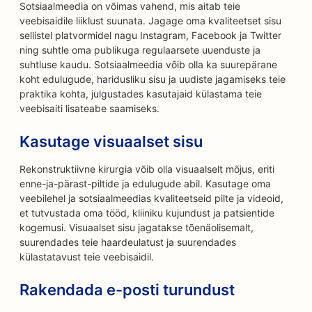
Sotsiaalmeedia on võimas vahend, mis aitab teie
veebisaidile liiklust suunata. Jagage oma kvaliteetset sisu
sellistel platvormidel nagu Instagram, Facebook ja Twitter
ning suhtle oma publikuga regulaarsete uuenduste ja
suhtluse kaudu. Sotsiaalmeedia võib olla ka suurepärane
koht edulugude, haridusliku sisu ja uudiste jagamiseks teie
praktika kohta, julgustades kasutajaid külastama teie
veebisaiti lisateabe saamiseks.
Kasutage visuaalset sisu
Rekonstruktiivne kirurgia võib olla visuaalselt mõjus, eriti
enne-ja-pärast-piltide ja edulugude abil. Kasutage oma
veebilehel ja sotsiaalmeedias kvaliteetseid pilte ja videoid,
et tutvustada oma tööd, kliiniku kujundust ja patsientide
kogemusi. Visuaalset sisu jagatakse tõenäolisemalt,
suurendades teie haardeulatust ja suurendades
külastatavust teie veebisaidil.
Rakendada e-posti turundust