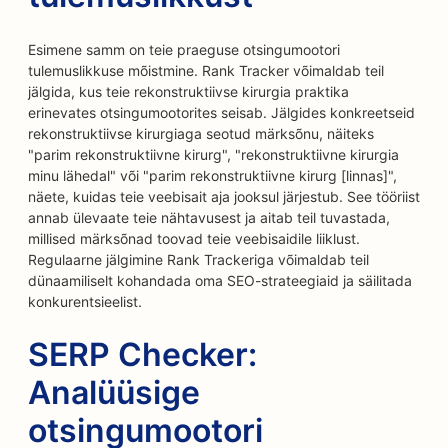
Esimene samm on teie praeguse otsingumootori
tulemuslikkuse mõistmine. Rank Tracker võimaldab teil
jälgida, kus teie rekonstruktiivse kirurgia praktika
erinevates otsingumootorites seisab. Jälgides konkreetseid
rekonstruktiivse kirurgiaga seotud märksõnu, näiteks
"parim rekonstruktiivne kirurg", "rekonstruktiivne kirurgia
minu lähedal" või "parim rekonstruktiivne kirurg [linnas]",
näete, kuidas teie veebisait aja jooksul järjestub. See tööriist
annab ülevaate teie nähtavusest ja aitab teil tuvastada,
millised märksõnad toovad teie veebisaidile liiklust.
Regulaarne jälgimine Rank Trackeriga võimaldab teil
dünaamiliselt kohandada oma SEO-strateegiaid ja säilitada
konkurentsieelist.
SERP Checker:
Analüüsige
otsingumootori