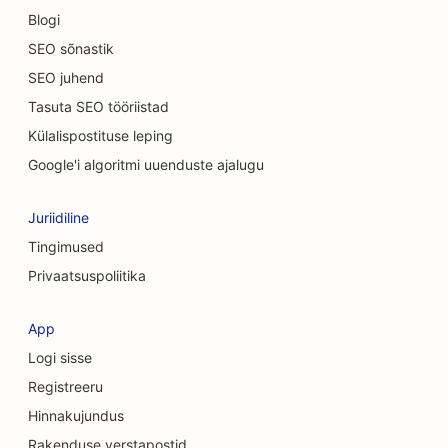
SEO autokauplustele
Blogi
SEO puhastusteenuste jaoks
SEO sõnastik
SEO juhend
SEO kiropraktikutele
Tasuta SEO tööriistad
SEO kassikohvikutele
Külalispostituse leping
SEO keemilise koorimise teenuste jaoks
Google'i algoritmi uuenduste ajalugu
SEO rõivakauplustele
Juriidiline
SEO kraniofatsiaalsetele kirurgidele
Tingimused
Privaatsuspoliitika
SEO kohvipoodidele
SEO kosmeetiliste kirurgide jaoks
App
Logi sisse
SEO krediidiühistutele
Registreeru
SEO konsultatsioonifirmadele
Hinnakujundus
SEO Delis'ile
Rakenduse verstapostid