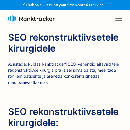
⚡ Flash Sale — 90% off your first month
⏳
00
:
29
:
55
→
SEO rekonstruktiivsetele
kirurgidele
Avastage, kuidas Ranktracker'i SEO-vahendid aitavad teie
rekonstruktiivse kirurgia praksisel silma paista, meelitada
rohkem patsiente ja areneda konkurentsitihedas
meditsiinivaldkonnas.
SEO rekonstruktiivsetele
kirurgidele: