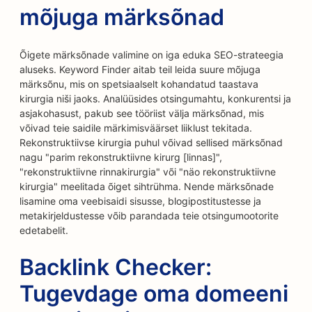
mõjuga märksõnad
Õigete märksõnade valimine on iga eduka SEO-strateegia
aluseks. Keyword Finder aitab teil leida suure mõjuga
märksõnu, mis on spetsiaalselt kohandatud taastava
kirurgia niši jaoks. Analüüsides otsingumahtu, konkurentsi ja
asjakohasust, pakub see tööriist välja märksõnad, mis
võivad teie saidile märkimisväärset liiklust tekitada.
Rekonstruktiivse kirurgia puhul võivad sellised märksõnad
nagu "parim rekonstruktiivne kirurg [linnas]",
"rekonstruktiivne rinnakirurgia" või "näo rekonstruktiivne
kirurgia" meelitada õiget sihtrühma. Nende märksõnade
lisamine oma veebisaidi sisusse, blogipostitustesse ja
metakirjeldustesse võib parandada teie otsingumootorite
edetabelit.
Backlink Checker:
Tugevdage oma domeeni