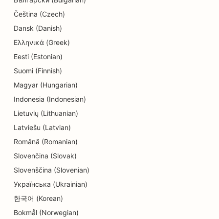
SEO elektrikele
Čeština (Czech)
Dansk (Danish)
SEO keemilise puhastuse jaoks
Ελληνικά (Greek)
SEO elektroonikakauplustele
Eesti (Estonian)
Suomi (Finnish)
SEO inseneribüroodele
Magyar (Hungarian)
SEO endodontidele
Indonesia (Indonesian)
SEO meelelahutuse ja vaba aja veetmise jaoks
Lietuvių (Lithuanian)
Latviešu (Latvian)
SEO põgenemistubade jaoks
Română (Romanian)
EO etniliste restoranide jaoks
Slovenčina (Slovak)
SEO põllumajandusettevõtetest toidukohti
Slovenščina (Slovenian)
pakkuvatele restoranidele
Українська (Ukrainian)
한국어 (Korean)
SEO Facelift teenuste jaoks
Bokmål (Norwegian)