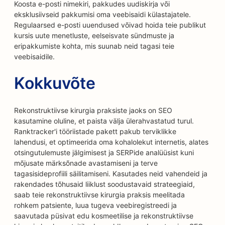
Koosta e-posti nimekiri, pakkudes uudiskirja või
eksklusiivseid pakkumisi oma veebisaidi külastajatele.
Regulaarsed e-posti uuendused võivad hoida teie publikut
kursis uute menetluste, eelseisvate sündmuste ja
eripakkumiste kohta, mis suunab neid tagasi teie
veebisaidile.
Kokkuvõte
Rekonstruktiivse kirurgia praksiste jaoks on SEO
kasutamine oluline, et paista välja ülerahvastatud turul.
Ranktracker'i tööriistade pakett pakub terviklikke
lahendusi, et optimeerida oma kohalolekut internetis, alates
otsingutulemuste jälgimisest ja SERPide analüüsist kuni
mõjusate märksõnade avastamiseni ja terve
tagasisideprofiili säilitamiseni. Kasutades neid vahendeid ja
rakendades tõhusaid liiklust soodustavaid strateegiaid,
saab teie rekonstruktiivse kirurgia praksis meelitada
rohkem patsiente, luua tugeva veebiregistreedi ja
saavutada püsivat edu kosmeetilise ja rekonstruktiivse