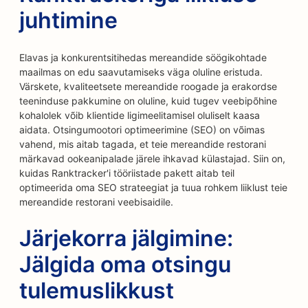
juhtimine
Elavas ja konkurentsitihedas mereandide söögikohtade
maailmas on edu saavutamiseks väga oluline eristuda.
Värskete, kvaliteetsete mereandide roogade ja erakordse
teeninduse pakkumine on oluline, kuid tugev veebipõhine
kohalolek võib klientide ligimeelitamisel oluliselt kaasa
aidata. Otsingumootori optimeerimine (SEO) on võimas
vahend, mis aitab tagada, et teie mereandide restorani
märkavad ookeanipalade järele ihkavad külastajad. Siin on,
kuidas Ranktracker'i tööriistade pakett aitab teil
optimeerida oma SEO strateegiat ja tuua rohkem liiklust teie
mereandide restorani veebisaidile.
Järjekorra jälgimine:
Jälgida oma otsingu
tulemuslikkust