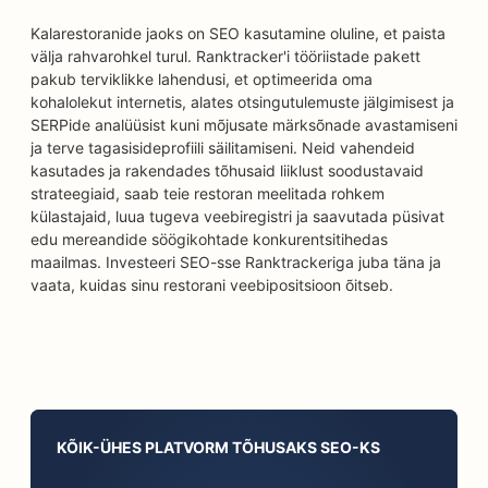
Kalarestoranide jaoks on SEO kasutamine oluline, et paista
välja rahvarohkel turul. Ranktracker'i tööriistade pakett
pakub terviklikke lahendusi, et optimeerida oma
kohalolekut internetis, alates otsingutulemuste jälgimisest ja
SERPide analüüsist kuni mõjusate märksõnade avastamiseni
ja terve tagasisideprofiili säilitamiseni. Neid vahendeid
kasutades ja rakendades tõhusaid liiklust soodustavaid
strateegiaid, saab teie restoran meelitada rohkem
külastajaid, luua tugeva veebiregistri ja saavutada püsivat
edu mereandide söögikohtade konkurentsitihedas
maailmas. Investeeri SEO-sse Ranktrackeriga juba täna ja
vaata, kuidas sinu restorani veebipositsioon õitseb.
KÕIK-ÜHES PLATVORM TÕHUSAKS SEO-KS