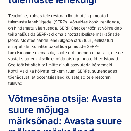
Teadmine, kuidas teie restoran ilmub otsingumootori
tulemuste lehekülgedel (SERPs) võrreldes konkurentidega,
on hindamatu väärtusega. SERP Checker tööriist võimaldab
teil analüüsida SERP-sid oma sihtotstarbeliste märksõnade
jaoks. Mõistes nende lehekülgede struktuuri, eelistatud
snippet'ide, kohalike pakettide ja muude SERP-
funktsioonide olemasolu, saate optimeerida oma sisu, et see
vastaks paremini sellele, mida otsingumootorid eelistavad.
See tööriist aitab teil mitte ainult saavutada kõrgemaid
kohti, vaid ka hõivata rohkem ruumi SERPs, suurendades
tõenäosust, et potentsiaalsed külastajad teie restorani
tulevad.
Võtmesõna otsija: Avasta
suure mõjuga
märksõnad: Avasta suure