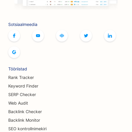
SEO lauamängude kohvikutele
SEO Botoxi ja täiteainete teenuste jaoks
Sotsiaalmeedia
SEO boutique'idele
SEO leivaküpsetiste jaoks
SEO bowlinguradade jaoks
SEO õlletehastele
Tööriistad
SEO rindade suurendamise teenuste jaoks
Rank Tracker
Keyword Finder
SEO buffet-restoranidele
SERP Checker
SEO Burgeri veoautodele
Web Audit
Backlink Checker
SEO Koogipoodide jaoks
Backlink Monitor
SEO autokauplustele
SEO kontrollnimekiri