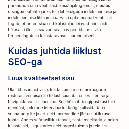
parandada oma veebisaidi kasutajakogemust, muutes
otsingumootorite jaoks teie lehekülgede indekseerimise ja
indekseerimise lihtsamaks. Hästi optimeeritud veebisait
tagab, et potentsiaalsed külastajad leiavad teie saidi
hõlpsasti üles ja saavad seal navigeerida, mis viib
broneeringute ja külastatavuse suurenemiseni.
Kuidas juhtida liiklust
SEO-ga
Luua kvaliteetset sisu
Üks tõhusamaid viise, kuidas oma mereanniroogade
restorani veebisaidile liiklust suunata, on kvaliteetse ja
huvipakkuva sisu loomine. See hõlmab blogipostitusi teie
menüüst, kokkade intervjuusid, köögi kulisside taha
suunatud pilte ja artikleid mereandide jätkusuutlikkuse
kohta. Andes väärtuslikku teavet, saate meelitada ja hoida
külastajaid, julgustades neid tagasi tulema ja teie sisu