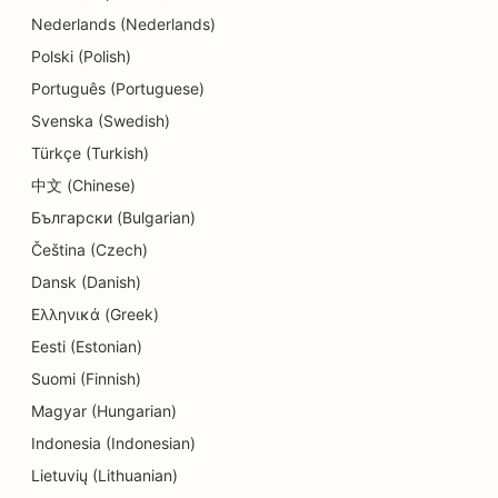
Nederlands (Nederlands)
SEO söögikohtadele
Polski (Polish)
SEO dermabrasiooniteenuste jaoks
Português (Portuguese)
SEO detailide kauplustele
Svenska (Swedish)
Türkçe (Turkish)
SEO Donut kauplustele
中文 (Chinese)
SEO hariduse ja lastehoiuteenuste jaoks
Български (Bulgarian)
SEO keemilise puhastuse jaoks
Čeština (Czech)
Dansk (Danish)
SEO elektrikele
Ελληνικά (Greek)
SEO elektroonikakauplustele
Eesti (Estonian)
Suomi (Finnish)
SEO endodontidele
Magyar (Hungarian)
SEO meelelahutuse ja vaba aja veetmise jaoks
Indonesia (Indonesian)
SEO inseneribüroodele
Lietuvių (Lithuanian)