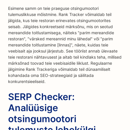
Esimene samm on teie praeguse otsingumootori
tulemuslikkuse mõistmine. Rank Tracker võimaldab teil
jälgida, kus teie restoran erinevates otsingumootorites
seisab. Jälgides konkreetseid märksõnu, mis on seotud
mereandide toitlustamisega, näiteks "parim mereandide
restoran", "värsked mereannid minu lähedal" või "parim
mereandide toitlustamine [linnas]", näete, kuidas teie
veebisait aja jooksul järjestub. See tööriist annab ülevaate
teie restorani nähtavusest ja aitab teil kindlaks teha, millised
märksõnad toovad teie veebisaidile liiklust. Regulaarne
jälgimine Rank Trackeriga võimaldab teil dünaamiliselt
kohandada oma SEO-strateegiaid ja säilitada
konkurentsieeliseid.
SERP Checker:
Analüüsige
otsingumootori
tulemuste lehekülgi