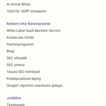
SEO põletuskirurgidele
AI Article Writer
TASUTA: SERP simulaator
SEO autopesulate jaoks
SEO kohvikutele
Rohkem infot Ranktrackerist
White Label SaaS Backlink Service
SEO vaipade ja põrandakattematerjalide
Kuidas see toimib
kauplustele
Partnerprogramm
SEO Casual Dining restoranidele
Blogi
SEO keemilise koorimise teenuste jaoks
SEO sõnastik
SEO juhend
SEO kassikohvikutele
Tasuta SEO tööriistad
SEO kiropraktikutele
Külalispostituse leping
SEO puhastusteenuste jaoks
Google'i algoritmi uuenduste ajalugu
SEO kohvipoodidele
Juriidiline
SEO konsultatsioonifirmadele
Tingimused