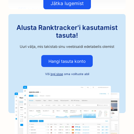
Jätka lugemist
SEO autoosade kauplustele
SEO kunstiklasside jaoks
Alusta Ranktracker'i kasutamist
SEO autoremonditöökodadele
tasuta!
SEO käsitöönduslikele kohviröstritele
Uuri välja, mis takistab sinu veebisaidi edetabelis olemist
SEO kautsjoniteenuste jaoks
Hangi tasuta konto
SEO autoettevõtetele
Või
logi sisse
oma volituste abil
SEO pagaritöökodadele
SEO juuksuripoodidele
SEO pankadele
SEO raamatupoodidele
SEO grillimisvõimaluste jaoks