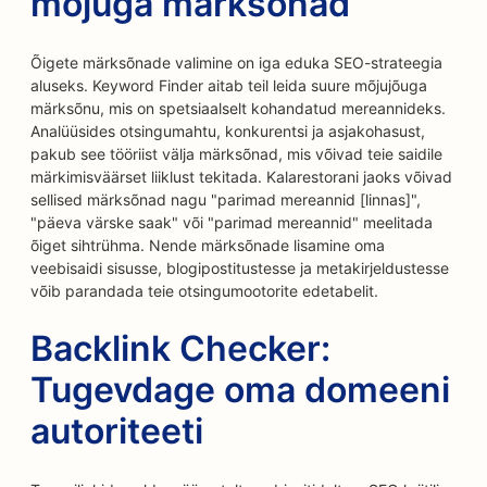
mõjuga märksõnad
Õigete märksõnade valimine on iga eduka SEO-strateegia
aluseks. Keyword Finder aitab teil leida suure mõjujõuga
märksõnu, mis on spetsiaalselt kohandatud mereannideks.
Analüüsides otsingumahtu, konkurentsi ja asjakohasust,
pakub see tööriist välja märksõnad, mis võivad teie saidile
märkimisväärset liiklust tekitada. Kalarestorani jaoks võivad
sellised märksõnad nagu "parimad mereannid [linnas]",
"päeva värske saak" või "parimad mereannid" meelitada
õiget sihtrühma. Nende märksõnade lisamine oma
veebisaidi sisusse, blogipostitustesse ja metakirjeldustesse
võib parandada teie otsingumootorite edetabelit.
Backlink Checker:
Tugevdage oma domeeni
autoriteeti