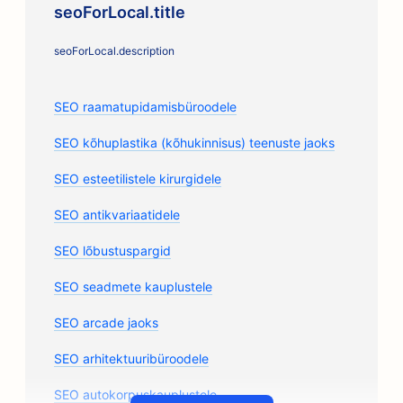
seoForLocal.title
seoForLocal.description
SEO raamatupidamisbüroodele
SEO kõhuplastika (kõhukinnisus) teenuste jaoks
SEO esteetilistele kirurgidele
SEO antikvariaatidele
SEO lõbustuspargid
SEO seadmete kauplustele
SEO arcade jaoks
SEO arhitektuuribüroodele
SEO autokorpuskauplustele