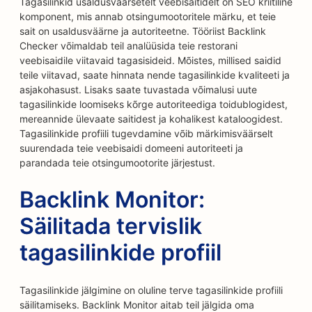
Tagasilinkid usaldusväärsetelt veebisaitidelt on SEO kriitiline
komponent, mis annab otsingumootoritele märku, et teie
sait on usaldusväärne ja autoriteetne. Tööriist Backlink
Checker võimaldab teil analüüsida teie restorani
veebisaidile viitavaid tagasisideid. Mõistes, millised saidid
teile viitavad, saate hinnata nende tagasilinkide kvaliteeti ja
asjakohasust. Lisaks saate tuvastada võimalusi uute
tagasilinkide loomiseks kõrge autoriteediga toidublogidest,
mereannide ülevaate saitidest ja kohalikest kataloogidest.
Tagasilinkide profiili tugevdamine võib märkimisväärselt
suurendada teie veebisaidi domeeni autoriteeti ja
parandada teie otsingumootorite järjestust.
Backlink Monitor:
Säilitada tervislik
tagasilinkide profiil
Tagasilinkide jälgimine on oluline terve tagasilinkide profiili
säilitamiseks. Backlink Monitor aitab teil jälgida oma