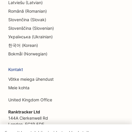
Latviešu (Latvian)
EO etniliste restoranide jaoks
Română (Romanian)
SEO põgenemistubade jaoks
Slovenčina (Slovak)
SEO Facelift teenuste jaoks
Slovenščina (Slovenian)
Українська (Ukrainian)
SEO pererestoranidele
한국어 (Korean)
SEO põllumajandusettevõtetest toidukohti
Bokmål (Norwegian)
pakkuvatele restoranidele
Kontakt
SEO finantsplaneerijatele
Võtke meiega ühendust
SEO finantsteenuste jaoks
Meie kohta
SEO Fine Dining restoranidele
United Kingdom Office
SEO kiirtoidurestoranidele
Ranktracker Ltd
SEO floristidele
144A Clerkenwell Rd
London, EC1R 5DF
SEO toidukohtadele
Company No: 08820809