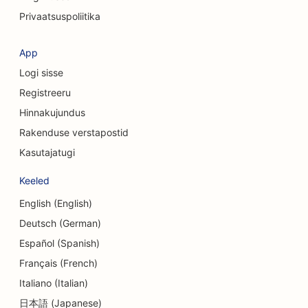
Privaatsuspoliitika
SEO kosmeetiliste kirurgide jaoks
SEO rõivakauplustele
App
Logi sisse
SEO valuutavahetusteenuste jaoks
Registreeru
SEO kraniofatsiaalsetele kirurgidele
Hinnakujundus
SEO krediidiühistutele
Rakenduse verstapostid
Kasutajatugi
SEO koogipoodidele
Keeled
SEO tantsustuudiote jaoks
English (English)
SEO päevakeskuste jaoks
Deutsch (German)
SEO võlanõustamise teenuste jaoks
Español (Spanish)
Français (French)
SEO hambaravikliinikutele
Italiano (Italian)
SEO Delis'ile
日本語 (Japanese)