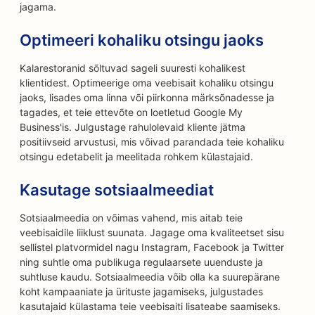
jagama.
Optimeeri kohaliku otsingu jaoks
Kalarestoranid sõltuvad sageli suuresti kohalikest
klientidest. Optimeerige oma veebisait kohaliku otsingu
jaoks, lisades oma linna või piirkonna märksõnadesse ja
tagades, et teie ettevõte on loetletud Google My
Business'is. Julgustage rahulolevaid kliente jätma
positiivseid arvustusi, mis võivad parandada teie kohaliku
otsingu edetabelit ja meelitada rohkem külastajaid.
Kasutage sotsiaalmeediat
Sotsiaalmeedia on võimas vahend, mis aitab teie
veebisaidile liiklust suunata. Jagage oma kvaliteetset sisu
sellistel platvormidel nagu Instagram, Facebook ja Twitter
ning suhtle oma publikuga regulaarsete uuenduste ja
suhtluse kaudu. Sotsiaalmeedia võib olla ka suurepärane
koht kampaaniate ja ürituste jagamiseks, julgustades
kasutajaid külastama teie veebisaiti lisateabe saamiseks.