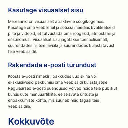
Kasutage visuaalset sisu
Mereannid on visuaalselt atraktiivne söögikogemus.
Kasutage oma veebilehel ja sotsiaalmeedias kvaliteetseid
pilte ja videoid, et tutvustada oma roogasid, atmosfääri ja
erisündmusi. Visuaalset sisu jagatakse tõenäolisemalt,
suurendades nii teie leviala ja suurendades külastatavust
teie veebisaidil.
Rakendada e-posti turundust
Koosta e-posti nimekiri, pakkudes uudiskirja või
eksklusiivseid pakkumisi oma veebisaidi külastajatele.
Regulaarsed e-posti uuendused võivad hoida teie publikut
kursis uute menüüartiklite, eelseisvate ürituste ja
eripakkumiste kohta, mis suunab neid tagasi teie
veebisaidile.
Kokkuvõte