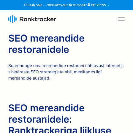
⚡ Flash Sale — 90% off your first month
⏳
00
:
29
:
54
→
SEO mereandide
restoranidele
Suurendage oma mereandide restorani nähtavust internetis
sihipäraste SEO strateegiate abil, meelitades ligi
mereandide austajad.
SEO mereandide
restoranidele:
Ranktrackeriga liikluse