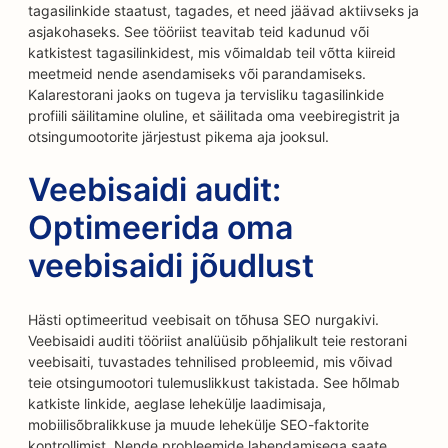
tagasilinkide staatust, tagades, et need jäävad aktiivseks ja
asjakohaseks. See tööriist teavitab teid kadunud või
katkistest tagasilinkidest, mis võimaldab teil võtta kiireid
meetmeid nende asendamiseks või parandamiseks.
Kalarestorani jaoks on tugeva ja tervisliku tagasilinkide
profiili säilitamine oluline, et säilitada oma veebiregistrit ja
otsingumootorite järjestust pikema aja jooksul.
Veebisaidi audit:
Optimeerida oma
veebisaidi jõudlust
Hästi optimeeritud veebisait on tõhusa SEO nurgakivi.
Veebisaidi auditi tööriist analüüsib põhjalikult teie restorani
veebisaiti, tuvastades tehnilised probleemid, mis võivad
teie otsingumootori tulemuslikkust takistada. See hõlmab
katkiste linkide, aeglase lehekülje laadimisaja,
mobiilisõbralikkuse ja muude lehekülje SEO-faktorite
kontrollimist. Nende probleemide lahendamisega saate