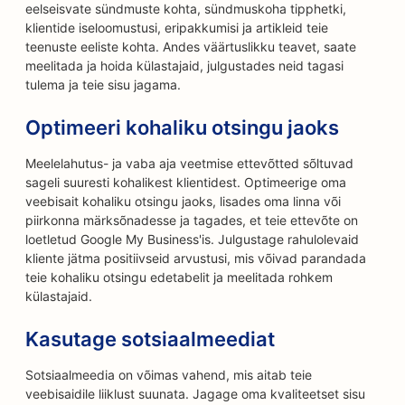
eelseisvate sündmuste kohta, sündmuskoha tipphetki,
klientide iseloomustusi, eripakkumisi ja artikleid teie
teenuste eeliste kohta. Andes väärtuslikku teavet, saate
meelitada ja hoida külastajaid, julgustades neid tagasi
tulema ja teie sisu jagama.
Optimeeri kohaliku otsingu jaoks
Meelelahutus- ja vaba aja veetmise ettevõtted sõltuvad
sageli suuresti kohalikest klientidest. Optimeerige oma
veebisait kohaliku otsingu jaoks, lisades oma linna või
piirkonna märksõnadesse ja tagades, et teie ettevõte on
loetletud Google My Business'is. Julgustage rahulolevaid
kliente jätma positiivseid arvustusi, mis võivad parandada
teie kohaliku otsingu edetabelit ja meelitada rohkem
külastajaid.
Kasutage sotsiaalmeediat
Sotsiaalmeedia on võimas vahend, mis aitab teie
veebisaidile liiklust suunata. Jagage oma kvaliteetset sisu