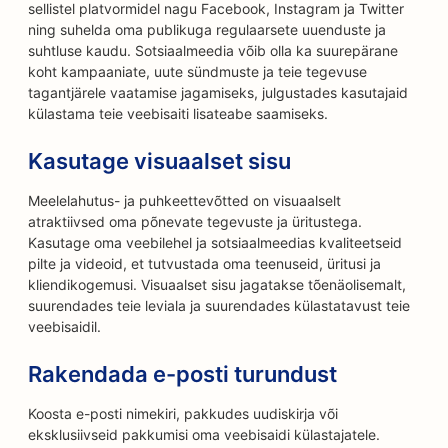
sellistel platvormidel nagu Facebook, Instagram ja Twitter
ning suhelda oma publikuga regulaarsete uuenduste ja
suhtluse kaudu. Sotsiaalmeedia võib olla ka suurepärane
koht kampaaniate, uute sündmuste ja teie tegevuse
tagantjärele vaatamise jagamiseks, julgustades kasutajaid
külastama teie veebisaiti lisateabe saamiseks.
Kasutage visuaalset sisu
Meelelahutus- ja puhkeettevõtted on visuaalselt
atraktiivsed oma põnevate tegevuste ja üritustega.
Kasutage oma veebilehel ja sotsiaalmeedias kvaliteetseid
pilte ja videoid, et tutvustada oma teenuseid, üritusi ja
kliendikogemusi. Visuaalset sisu jagatakse tõenäolisemalt,
suurendades teie leviala ja suurendades külastatavust teie
veebisaidil.
Rakendada e-posti turundust
Koosta e-posti nimekiri, pakkudes uudiskirja või
eksklusiivseid pakkumisi oma veebisaidi külastajatele.