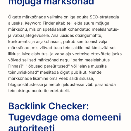
mõjuga märksõnad
Õigete märksõnade valimine on iga eduka SEO-strateegia
aluseks. Keyword Finder aitab teil leida suure mõjuga
märksõnu, mis on spetsiaalselt kohandatud meelelahutus-
ja vabaajategevusele. Analüüsides otsingumahtu,
konkurentsi ja asjakohasust, pakub see tööriist välja
märksõnad, mis võivad tuua teie saidile märkimisväärset
liiklust. Meelelahutus- ja vaba aja veetmise ettevõtete jaoks
võivad sellised märksõnad nagu "parim meelelahutus
[linnas]", "lõbusad pereüritused" või "elava muusika
toimumiskohad" meelitada õiget publikut. Nende
märksõnade lisamine oma veebisaidi sisusse,
blogipostitustesse ja metakirjeldustesse võib parandada
teie otsingumootorite edetabelit.
Backlink Checker:
Tugevdage oma domeeni
autoriteeti