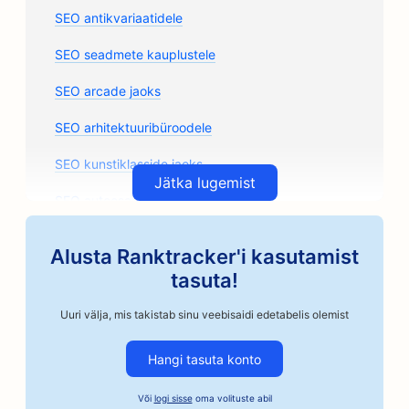
SEO antikvariaatidele
SEO seadmete kauplustele
SEO arcade jaoks
SEO arhitektuuribüroodele
SEO kunstiklasside jaoks
Jätka lugemist
SEO autoosade kauplustele
SEO autokorpuskauplustele
Alusta Ranktracker'i kasutamist
SEO autoremonditöökodadele
tasuta!
SEO autoettevõtetele
Uuri välja, mis takistab sinu veebisaidi edetabelis olemist
SEO käsitöönduslikele kohviröstritele
Hangi tasuta konto
SEO kautsjoniteenuste jaoks
Või
logi sisse
oma volituste abil