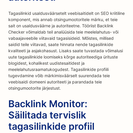
Tagasilinkid usaldusväärsetelt veebisaitidelt on SEO kriitiline
komponent, mis annab otsingumootoritele märku, et teie
sait on usaldusväärne ja autoriteetne. Tööriist Backlink
Checker võimaldab teil analüüsida teie meelelahutus- või
vabaajaveebile viitavaid tagasisideid. Mõistes, millised
saidid teile viitavad, saate hinnata nende tagasilinkide
kvaliteeti ja asjakohasust. Lisaks saate tuvastada võimalusi
uute tagasilinkide loomiseks kõrge autoriteediga ürituste
blogidest, kohalikest uudistesaitidest ja
meelelahutusraamatukogudest. Tagasilinkide profiili
tugevdamine võib märkimisväärselt suurendada teie
veebisaidi domeeni autoriteeti ja parandada teie
otsingumootorite järjestust.
Backlink Monitor:
Säilitada tervislik
tagasilinkide profiil