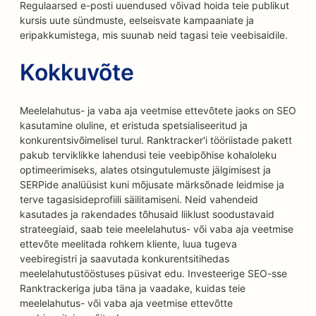
Regulaarsed e-posti uuendused võivad hoida teie publikut
kursis uute sündmuste, eelseisvate kampaaniate ja
eripakkumistega, mis suunab neid tagasi teie veebisaidile.
Kokkuvõte
Meelelahutus- ja vaba aja veetmise ettevõtete jaoks on SEO
kasutamine oluline, et eristuda spetsialiseeritud ja
konkurentsivõimelisel turul. Ranktracker'i tööriistade pakett
pakub terviklikke lahendusi teie veebipõhise kohaloleku
optimeerimiseks, alates otsingutulemuste jälgimisest ja
SERPide analüüsist kuni mõjusate märksõnade leidmise ja
terve tagasisideprofiili säilitamiseni. Neid vahendeid
kasutades ja rakendades tõhusaid liiklust soodustavaid
strateegiaid, saab teie meelelahutus- või vaba aja veetmise
ettevõte meelitada rohkem kliente, luua tugeva
veebiregistri ja saavutada konkurentsitihedas
meelelahutustööstuses püsivat edu. Investeerige SEO-sse
Ranktrackeriga juba täna ja vaadake, kuidas teie
meelelahutus- või vaba aja veetmise ettevõtte