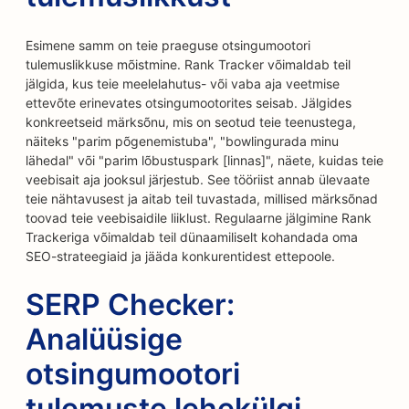
Esimene samm on teie praeguse otsingumootori
tulemuslikkuse mõistmine. Rank Tracker võimaldab teil
jälgida, kus teie meelelahutus- või vaba aja veetmise
ettevõte erinevates otsingumootorites seisab. Jälgides
konkreetseid märksõnu, mis on seotud teie teenustega,
näiteks "parim põgenemistuba", "bowlingurada minu
lähedal" või "parim lõbustuspark [linnas]", näete, kuidas teie
veebisait aja jooksul järjestub. See tööriist annab ülevaate
teie nähtavusest ja aitab teil tuvastada, millised märksõnad
toovad teie veebisaidile liiklust. Regulaarne jälgimine Rank
Trackeriga võimaldab teil dünaamiliselt kohandada oma
SEO-strateegiaid ja jääda konkurentidest ettepoole.
SERP Checker:
Analüüsige
otsingumootori
tulemuste lehekülgi