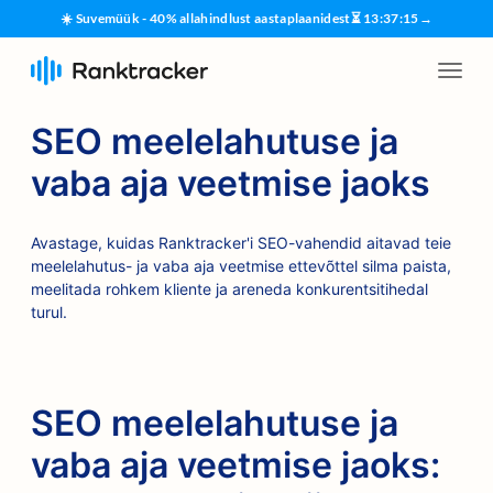
☀️ Suvemüük - 40% allahindlust aastaplaanidest
⏳
13
:
37
:
15
→
SEO meelelahutuse ja
vaba aja veetmise jaoks
Avastage, kuidas Ranktracker'i SEO-vahendid aitavad teie
meelelahutus- ja vaba aja veetmise ettevõttel silma paista,
meelitada rohkem kliente ja areneda konkurentsitihedal
turul.
SEO meelelahutuse ja
vaba aja veetmise jaoks: