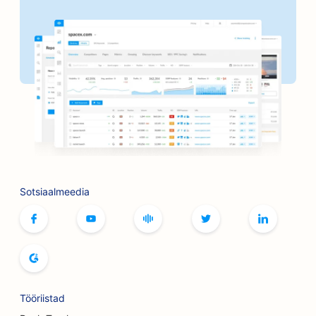
SEO pagaritöökodadele
SEO pankadele
SEO juuksuripoodidele
SEO lauamängude kohvikutele
SEO grillimisvõimaluste jaoks
SEO raamatupoodidele
SEO Botoxi ja täiteainete teenuste jaoks
Sotsiaalmeedia
SEO bowlinguradade jaoks
SEO leivaküpsetiste jaoks
SEO boutique'idele
SEO buffet-restoranidele
Tööriistad