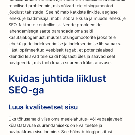
tehnilised probleemid, mis võivad teie otsingumootori
jõudlust takistada. See hõlmab katkiste linkide, aeglase
lehekülje laadimisaja, mobiilisõbralikkuse ja muude lehekülje
SEO-faktorite kontrollimist. Nende probleemide
lahendamisega saate parandada oma saidi
kasutajakogemust, muutes otsingumootorite jaoks teie
lehekülgede indekseerimise ja indekseerimise lihtsamaks.
Hästi optimeeritud veebisait tagab, et potentsiaalsed
kliendid leiavad teie saidi hõlpsasti üles ja saavad seal
navigeerida, mis toob kaasa suurema külastatavuse.
Kuidas juhtida liiklust
SEO-ga
Luua kvaliteetset sisu
Üks tõhusamaid viise oma meelelahutus- või vabaajaveebi
külastatavuse suurendamiseks on kvaliteetse ja
huvipakkuva sisu loomine. See hõlmab blogipostitusi