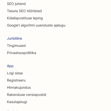
SEO juhend
SEO kiropraktikutele
Tasuta SEO tööriistad
SEO keemilise koorimise teenuste jaoks
Külalispostituse leping
SEO puhastusteenuste jaoks
Google'i algoritmi uuenduste ajalugu
SEO kosmeetiliste kirurgide jaoks
Juriidiline
SEO kraniofatsiaalsetele kirurgidele
Tingimused
Privaatsuspoliitika
SEO konsultatsioonifirmadele
SEO kohvipoodidele
App
Logi sisse
SEO krediidiühistutele
Registreeru
SEO rõivakauplustele
Hinnakujundus
SEO valuutavahetusteenuste jaoks
Rakenduse verstapostid
Kasutajatugi
SEO koogipoodidele