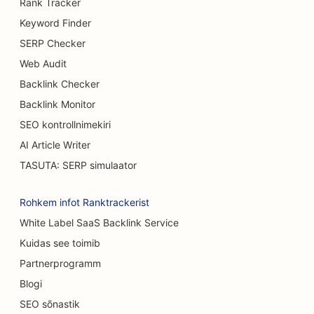
SEO rindade suurendamise teenuste jaoks
Rank Tracker
Keyword Finder
SEO õlletehastele
SERP Checker
SEO Burgeri veoautodele
Web Audit
Backlink Checker
SEO kohvikutele
Backlink Monitor
SEO põletuskirurgidele
SEO kontrollnimekiri
SEO autokauplustele
AI Article Writer
TASUTA: SERP simulaator
SEO Koogipoodide jaoks
SEO autopesulate jaoks
Rohkem infot Ranktrackerist
White Label SaaS Backlink Service
SEO vaipade ja põrandakattematerjalide
Kuidas see toimib
kauplustele
Partnerprogramm
SEO Casual Dining restoranidele
Blogi
SEO kassikohvikutele
SEO sõnastik