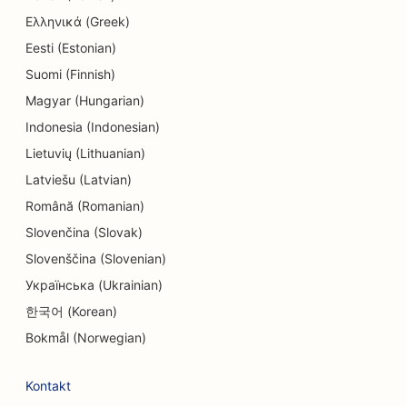
SEO elektrikele
Ελληνικά (Greek)
SEO elektroonikakauplustele
Eesti (Estonian)
Suomi (Finnish)
SEO endodontidele
Magyar (Hungarian)
SEO inseneribüroodele
Indonesia (Indonesian)
SEO meelelahutuse ja vaba aja veetmise jaoks
Lietuvių (Lithuanian)
Latviešu (Latvian)
SEO põgenemistubade jaoks
Română (Romanian)
EO etniliste restoranide jaoks
Slovenčina (Slovak)
SEO Facelift teenuste jaoks
Slovenščina (Slovenian)
Українська (Ukrainian)
SEO põllumajandusettevõtetest toidukohti
한국어 (Korean)
pakkuvatele restoranidele
Bokmål (Norwegian)
SEO pererestoranidele
Kontakt
SEO kiirtoidurestoranidele