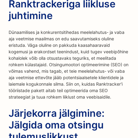
Ranktrackeriga liikluse
juhtimine
Dünaamilises ja konkurentsitihedas meelelahutus- ja vaba
aja veetmise maailmas on edu saavutamiseks oluline
eristuda. Väga oluline on pakkuda kaasahaaravaid
kogemusi ja erakordset teenindust, kuid tugev veebipõhine
kohalolek võib olla otsustavaks teguriks, et meelitada
rohkem külastajaid. Otsingumootori optimeerimine (SEO) on
võimas vahend, mis tagab, et teie meelelahutus- või vaba
aja veetmise ettevõte jääb potentsiaalsetele klientidele ja
laiemale kogukonnale silma. Siin on, kuidas Ranktracker'i
tööriistade pakett aitab teil optimeerida oma SEO
strateegiat ja tuua rohkem liiklust oma veebisaidile.
Järjekorra jälgimine:
Jälgida oma otsingu
tulemuslikkust