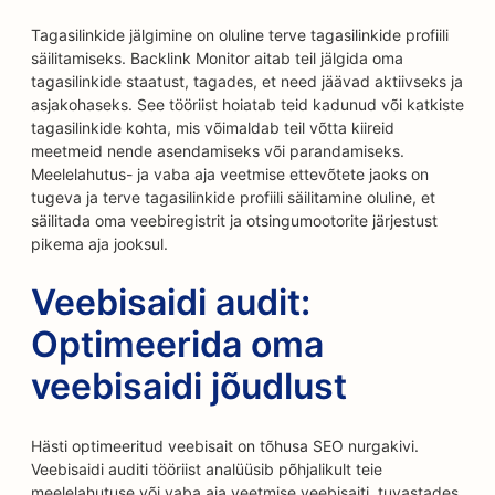
Tagasilinkide jälgimine on oluline terve tagasilinkide profiili
säilitamiseks. Backlink Monitor aitab teil jälgida oma
tagasilinkide staatust, tagades, et need jäävad aktiivseks ja
asjakohaseks. See tööriist hoiatab teid kadunud või katkiste
tagasilinkide kohta, mis võimaldab teil võtta kiireid
meetmeid nende asendamiseks või parandamiseks.
Meelelahutus- ja vaba aja veetmise ettevõtete jaoks on
tugeva ja terve tagasilinkide profiili säilitamine oluline, et
säilitada oma veebiregistrit ja otsingumootorite järjestust
pikema aja jooksul.
Veebisaidi audit:
Optimeerida oma
veebisaidi jõudlust
Hästi optimeeritud veebisait on tõhusa SEO nurgakivi.
Veebisaidi auditi tööriist analüüsib põhjalikult teie
meelelahutuse või vaba aja veetmise veebisaiti, tuvastades