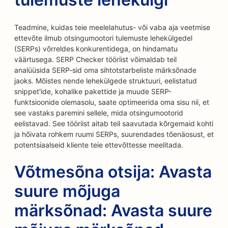
Teadmine, kuidas teie meelelahutus- või vaba aja veetmise
ettevõte ilmub otsingumootori tulemuste lehekülgedel
(SERPs) võrreldes konkurentidega, on hindamatu
väärtusega. SERP Checker tööriist võimaldab teil
analüüsida SERP-sid oma sihtotstarbeliste märksõnade
jaoks. Mõistes nende lehekülgede struktuuri, eelistatud
snippet'ide, kohalike pakettide ja muude SERP-
funktsioonide olemasolu, saate optimeerida oma sisu nii, et
see vastaks paremini sellele, mida otsingumootorid
eelistavad. See tööriist aitab teil saavutada kõrgemaid kohti
ja hõivata rohkem ruumi SERPs, suurendades tõenäosust, et
potentsiaalseid kliente teie ettevõttesse meelitada.
Võtmesõna otsija: Avasta
suure mõjuga
märksõnad: Avasta suure