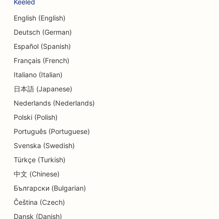
Keeled
SEO tantsustuudiote jaoks
English (English)
SEO päevakeskuste jaoks
Deutsch (German)
SEO võlanõustamise teenuste jaoks
Español (Spanish)
Français (French)
SEO Delis'ile
Italiano (Italian)
SEO hambaravikliinikutele
日本語 (Japanese)
Nederlands (Nederlands)
SEO dermabrasiooniteenuste jaoks
Polski (Polish)
SEO detailide kauplustele
Português (Portuguese)
SEO Donut kauplustele
Svenska (Swedish)
Türkçe (Turkish)
SEO söögikohtadele
中文 (Chinese)
SEO keemilise puhastuse jaoks
Български (Bulgarian)
SEO hariduse ja lastehoiuteenuste jaoks
Čeština (Czech)
Dansk (Danish)