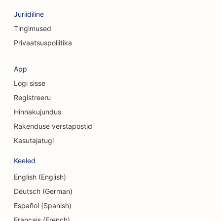
SEO kohvipoodidele
Juriidiline
SEO konsultatsioonifirmadele
Tingimused
Privaatsuspoliitika
SEO kosmeetiliste kirurgide jaoks
SEO rõivakauplustele
App
Logi sisse
SEO valuutavahetusteenuste jaoks
Registreeru
SEO kraniofatsiaalsetele kirurgidele
Hinnakujundus
SEO krediidiühistutele
Rakenduse verstapostid
Kasutajatugi
SEO koogipoodidele
Keeled
SEO tantsustuudiote jaoks
English (English)
SEO päevakeskuste jaoks
Deutsch (German)
SEO võlanõustamise teenuste jaoks
Español (Spanish)
Français (French)