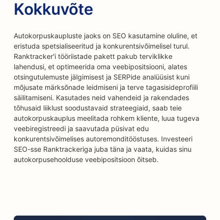
Kokkuvõte
Autokorpuskaupluste jaoks on SEO kasutamine oluline, et
eristuda spetsialiseeritud ja konkurentsivõimelisel turul.
Ranktracker'i tööriistade pakett pakub terviklikke
lahendusi, et optimeerida oma veebipositsiooni, alates
otsingutulemuste jälgimisest ja SERPide analüüsist kuni
mõjusate märksõnade leidmiseni ja terve tagasisideprofiili
säilitamiseni. Kasutades neid vahendeid ja rakendades
tõhusaid liiklust soodustavaid strateegiaid, saab teie
autokorpuskauplus meelitada rohkem kliente, luua tugeva
veebiregistreedi ja saavutada püsivat edu
konkurentsivõimelises autoremonditööstuses. Investeeri
SEO-sse Ranktrackeriga juba täna ja vaata, kuidas sinu
autokorpusehoolduse veebipositsioon õitseb.