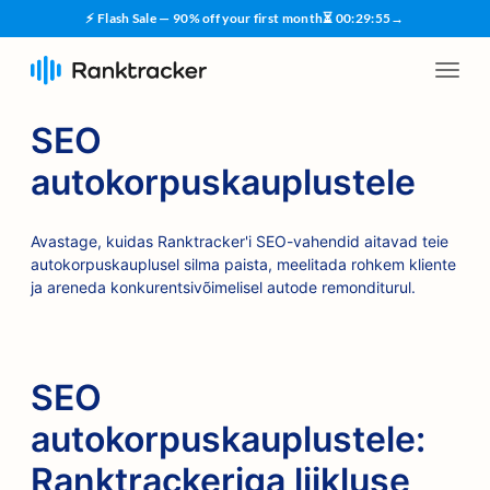
⚡ Flash Sale — 90% off your first month
⏳
00
:
29
:
54
→
SEO
autokorpuskauplustele
Avastage, kuidas Ranktracker'i SEO-vahendid aitavad teie
autokorpuskauplusel silma paista, meelitada rohkem kliente
ja areneda konkurentsivõimelisel autode remonditurul.
SEO
autokorpuskauplustele:
Ranktrackeriga liikluse