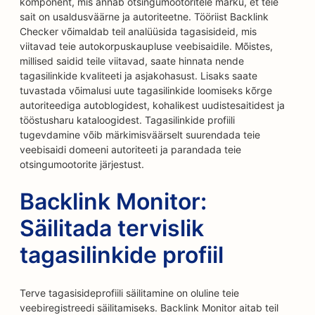
komponent, mis annab otsingumootoritele märku, et teie
sait on usaldusväärne ja autoriteetne. Tööriist Backlink
Checker võimaldab teil analüüsida tagasisideid, mis
viitavad teie autokorpuskaupluse veebisaidile. Mõistes,
millised saidid teile viitavad, saate hinnata nende
tagasilinkide kvaliteeti ja asjakohasust. Lisaks saate
tuvastada võimalusi uute tagasilinkide loomiseks kõrge
autoriteediga autoblogidest, kohalikest uudistesaitidest ja
tööstusharu kataloogidest. Tagasilinkide profiili
tugevdamine võib märkimisväärselt suurendada teie
veebisaidi domeeni autoriteeti ja parandada teie
otsingumootorite järjestust.
Backlink Monitor:
Säilitada tervislik
tagasilinkide profiil
Terve tagasisideprofiili säilitamine on oluline teie
veebiregistreedi säilitamiseks. Backlink Monitor aitab teil