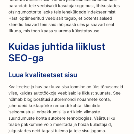
parandab teie veebisaidi kasutajakogemust, lihtsustades
otsingumootorite jaoks teie lehekülgede indekseerimist.
Hästi optimeeritud veebisait tagab, et potentsiaalsed
kliendid leiavad teie saidi hõlpsasti üles ja saavad seal
liikuda, mis toob kaasa suurema külastatavuse.
Kuidas juhtida liiklust
SEO-ga
Luua kvaliteetset sisu
Kvaliteetse ja huvipakkuva sisu loomine on üks tõhusamaid
viise, kuidas autotöökoja veebisaidile liiklust suunata. See
hõlmab blogipostitusi autoremondi nõuannete kohta,
juhendeid kokkupõrke remondi kohta, klientide
iseloomustusi, eripakkumisi ja artikleid viimaste
suundumuste kohta autokere tehnoloogias. Väärtusliku
teabe pakkumine võib meelitada ja hoida külastajaid,
julgustades neid tagasi tulema ja teie sisu jagama.