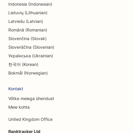
Indonesia (Indonesian)
SEO inseneribüroodele
Lietuvių (Lithuanian)
Latviešu (Latvian)
EO etniliste restoranide jaoks
Română (Romanian)
SEO põgenemistubade jaoks
Slovenčina (Slovak)
SEO Facelift teenuste jaoks
Slovenščina (Slovenian)
Українська (Ukrainian)
SEO pererestoranidele
한국어 (Korean)
SEO põllumajandusettevõtetest toidukohti
Bokmål (Norwegian)
pakkuvatele restoranidele
Kontakt
SEO finantsplaneerijatele
Võtke meiega ühendust
SEO finantsteenuste jaoks
Meie kohta
SEO Fine Dining restoranidele
United Kingdom Office
SEO kiirtoidurestoranidele
Ranktracker Ltd