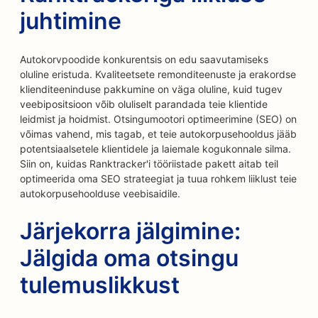
juhtimine
Autokorvpoodide konkurentsis on edu saavutamiseks
oluline eristuda. Kvaliteetsete remonditeenuste ja erakordse
klienditeeninduse pakkumine on väga oluline, kuid tugev
veebipositsioon võib oluliselt parandada teie klientide
leidmist ja hoidmist. Otsingumootori optimeerimine (SEO) on
võimas vahend, mis tagab, et teie autokorpusehooldus jääb
potentsiaalsetele klientidele ja laiemale kogukonnale silma.
Siin on, kuidas Ranktracker'i tööriistade pakett aitab teil
optimeerida oma SEO strateegiat ja tuua rohkem liiklust teie
autokorpusehoolduse veebisaidile.
Järjekorra jälgimine:
Jälgida oma otsingu
tulemuslikkust