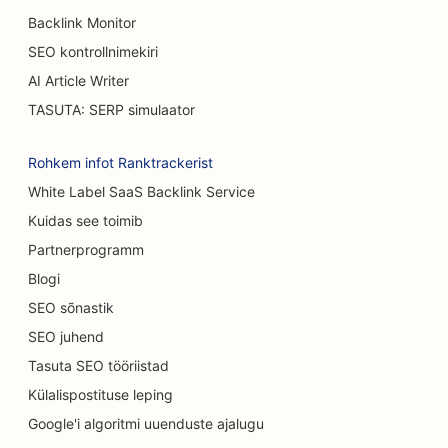
Backlink Monitor
SEO autokauplustele
SEO kontrollnimekiri
SEO põletuskirurgidele
AI Article Writer
TASUTA: SERP simulaator
SEO autopesulate jaoks
SEO kohvikutele
Rohkem infot Ranktrackerist
White Label SaaS Backlink Service
SEO vaipade ja põrandakattematerjalide
Kuidas see toimib
kauplustele
Partnerprogramm
SEO Casual Dining restoranidele
Blogi
SEO keemilise koorimise teenuste jaoks
SEO sõnastik
SEO juhend
SEO kassikohvikutele
Tasuta SEO tööriistad
SEO kiropraktikutele
Külalispostituse leping
SEO puhastusteenuste jaoks
Google'i algoritmi uuenduste ajalugu