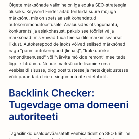
Õigete märksõnade valimine on iga eduka SEO-strateegia
aluseks. Keyword Finder aitab teil leida suure mõjuga
märksõnu, mis on spetsiaalselt kohandatud
autokorremonditööstusele. Analüüsides otsingumahtu,
konkurentsi ja asjakohasust, pakub see tööriist välja
märksõnad, mis võivad tuua teie saidile märkimisväärset
liiklust. Autokerepoodide jaoks võivad sellised märksõnad
nagu "parim autokerepood [linnas]", "kokkupõrke
remonditeenused" või "värvita mõlkide remont" meelitada
õiget sihtrühma. Nende märksõnade lisamine oma
veebisaidi sisusse, blogipostitustesse ja metakirjeldustesse
võib parandada teie otsingumootorite edetabelit.
Backlink Checker:
Tugevdage oma domeeni
autoriteeti
Tagasilinkid usaldusväärsetelt veebisaitidelt on SEO kriitiline