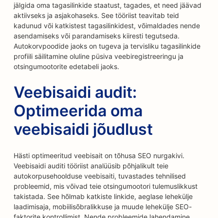
jälgida oma tagasilinkide staatust, tagades, et need jäävad
aktiivseks ja asjakohaseks. See tööriist teavitab teid
kadunud või katkistest tagasilinkidest, võimaldades nende
asendamiseks või parandamiseks kiiresti tegutseda.
Autokorvpoodide jaoks on tugeva ja tervisliku tagasilinkide
profiili säilitamine oluline püsiva veebiregistreeringu ja
otsingumootorite edetabeli jaoks.
Veebisaidi audit:
Optimeerida oma
veebisaidi jõudlust
Hästi optimeeritud veebisait on tõhusa SEO nurgakivi.
Veebisaidi auditi tööriist analüüsib põhjalikult teie
autokorpusehoolduse veebisaiti, tuvastades tehnilised
probleemid, mis võivad teie otsingumootori tulemuslikkust
takistada. See hõlmab katkiste linkide, aeglase lehekülje
laadimisaja, mobiilisõbralikkuse ja muude lehekülje SEO-
faktorite kontrollimist. Nende probleemide lahendamine