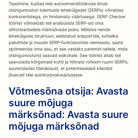
Teadmine, kuidas teie autoremonditöökoda ilmub
otsingumootori tulemuste lehekülgedel (SERPs) võrreldes
konkurentidega, on hindamatu väärtusega. SERP Checker
tööriist võimaldab teil analüüsida SERP-sid oma
sihtotstarbeliste märksõnade jaoks. Mõistes nende
lehekülgede struktuuri, eelistatud snippet'ide, kohalike
pakettide ja muude SERP-funktsioonide olemasolu, saate
optimeerida oma sisu, et see vastaks paremini sellele, mida
otsingumootorid seavad esikohale. See tööriist aitab teil
saavutada kõrgemaid kohti ja hõivata rohkem ruumi SERPs,
suurendades tõenäosust, et potentsiaalsed kliendid
jõuavad teie autokorpuskauplusesse.
Võtmesõna otsija: Avasta
suure mõjuga
märksõnad: Avasta suure
mõjuga märksõnad