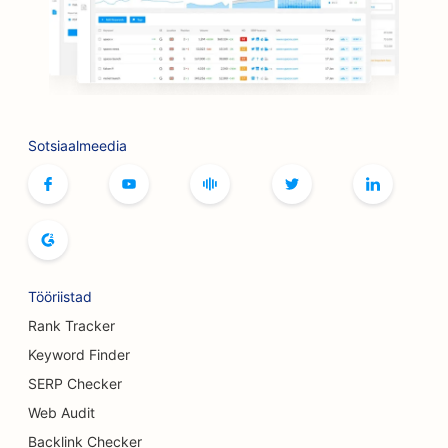
SEO raamatupoodidele
SEO grillimisvõimaluste jaoks
SEO lauamängude kohvikutele
SEO Botoxi ja täiteainete teenuste jaoks
Sotsiaalmeedia
SEO boutique'idele
SEO leivaküpsetiste jaoks
SEO bowlinguradade jaoks
SEO õlletehastele
Tööriistad
SEO rindade suurendamise teenuste jaoks
Rank Tracker
Keyword Finder
SEO buffet-restoranidele
SERP Checker
SEO Burgeri veoautodele
Web Audit
Backlink Checker
SEO Koogipoodide jaoks