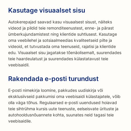
Kasutage visuaalset sisu
Autokerepajad saavad kasu visuaalsest sisust, näiteks
videod ja pildid teie remonditeenustest, enne- ja pärast
ümberkujundamistest ning klientide suhtlusest. Kasutage
oma veebilehel ja sotsiaalmeedias kvaliteetseid pilte ja
videoid, et tutvustada oma teenuseid, rajatisi ja klientide
edu. Visuaalset sisu jagatakse tõenäolisemalt, suurendades
teie haardeulatust ja suurendades külastatavust teie
veebisaidil.
Rakendada e-posti turundust
E-posti nimekirja loomine, pakkudes uudiskirja või
eksklusiivseid pakkumisi oma veebisaidi külastajatele, võib
olla väga tõhus. Regulaarsed e-posti uuendused hoiavad
teie sihtrühma kursis uute teenuste, eelseisvate ürituste ja
autohooldusnõuannete kohta, suunates neid tagasi teie
veebisaidile.