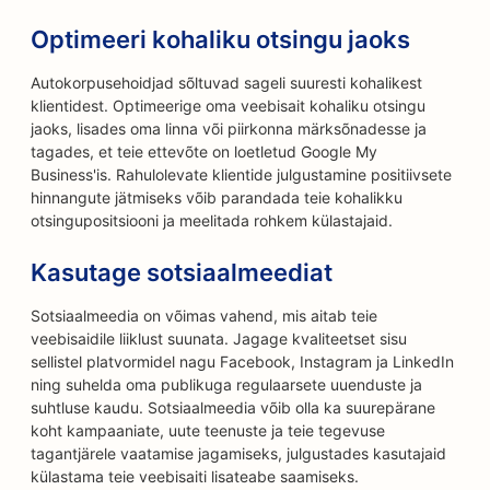
Optimeeri kohaliku otsingu jaoks
Autokorpusehoidjad sõltuvad sageli suuresti kohalikest
klientidest. Optimeerige oma veebisait kohaliku otsingu
jaoks, lisades oma linna või piirkonna märksõnadesse ja
tagades, et teie ettevõte on loetletud Google My
Business'is. Rahulolevate klientide julgustamine positiivsete
hinnangute jätmiseks võib parandada teie kohalikku
otsingupositsiooni ja meelitada rohkem külastajaid.
Kasutage sotsiaalmeediat
Sotsiaalmeedia on võimas vahend, mis aitab teie
veebisaidile liiklust suunata. Jagage kvaliteetset sisu
sellistel platvormidel nagu Facebook, Instagram ja LinkedIn
ning suhelda oma publikuga regulaarsete uuenduste ja
suhtluse kaudu. Sotsiaalmeedia võib olla ka suurepärane
koht kampaaniate, uute teenuste ja teie tegevuse
tagantjärele vaatamise jagamiseks, julgustades kasutajaid
külastama teie veebisaiti lisateabe saamiseks.