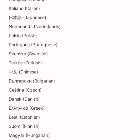
SEO hambaravikliinikutele
Italiano (Italian)
SEO Delis'ile
日本語 (Japanese)
Nederlands (Nederlands)
SEO söögikohtadele
Polski (Polish)
SEO dermabrasiooniteenuste jaoks
Português (Portuguese)
SEO detailide kauplustele
Svenska (Swedish)
Türkçe (Turkish)
SEO Donut kauplustele
中文 (Chinese)
SEO hariduse ja lastehoiuteenuste jaoks
Български (Bulgarian)
SEO keemilise puhastuse jaoks
Čeština (Czech)
Dansk (Danish)
SEO elektrikele
Ελληνικά (Greek)
SEO elektroonikakauplustele
Eesti (Estonian)
Suomi (Finnish)
SEO endodontidele
Magyar (Hungarian)
SEO meelelahutuse ja vaba aja veetmise jaoks