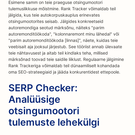
Esimene samm on teie praeguse otsingumootori
tulemuslikkuse mõistmine. Rank Tracker võimaldab teil
jälgida, kus teie autokorpuskauplus erinevates
otsingumootorites seisab. Jälgides konkreetseid
autoremondiga seotud märksõnu, näiteks "parim
autoremonditöökoda", "kolonnaremont minu lähedal" või
"parim autoremonditöökoda [linnas]", näete, kuidas teie
veebisait aja jooksul järjestub. See tööriist annab ülevaate
teie nähtavusest ja aitab teil kindlaks teha, millised
märksõnad toovad teie saidile liiklust. Regulaarne jälgimine
Rank Trackeriga võimaldab teil dünaamiliselt kohandada
oma SEO-strateegiaid ja jääda konkurentidest ettepoole.
SERP Checker:
Analüüsige
otsingumootori
tulemuste lehekülgi