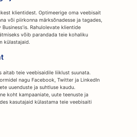
ikest klientidest. Optimeerige oma veebisait
inna või piirkonna märksõnadesse ja tagades,
y Business'is. Rahulolevate klientide
jätmiseks võib parandada teie kohaliku
 külastajaid.
t
itab teie veebisaidile liiklust suunata.
tvormidel nagu Facebook, Twitter ja LinkedIn
ete uuenduste ja suhtluse kaudu.
ane koht kampaaniate, uute teenuste ja
des kasutajaid külastama teie veebisaiti