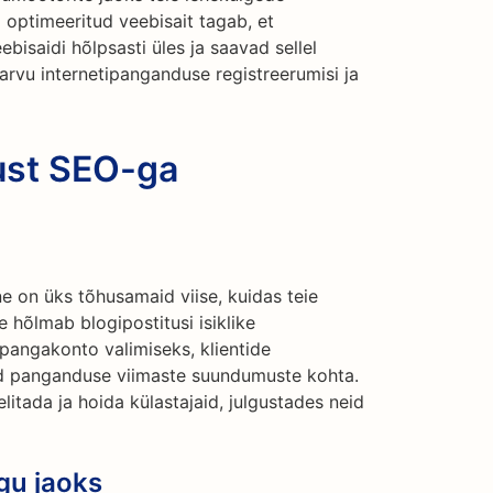
i optimeeritud veebisait tagab, et
ebisaidi hõlpsasti üles ja saavad sellel
rvu internetipanganduse registreerumisi ja
lust SEO-ga
ne on üks tõhusamaid viise, kuidas teie
e hõlmab blogipostitusi isiklike
 pangakonto valimiseks, klientide
eid panganduse viimaste suundumuste kohta.
itada ja hoida külastajaid, julgustades neid
gu jaoks