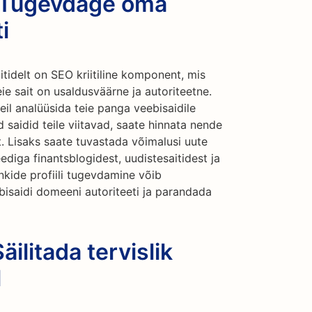
: Tugevdage oma
i
itidelt on SEO kriitiline komponent, mis
ie sait on usaldusväärne ja autoriteetne.
eil analüüsida teie panga veebisaidile
ed saidid teile viitavad, saate hinnata nende
st. Lisaks saate tuvastada võimalusi uute
ediga finantsblogidest, uudistesaitidest ja
nkide profiili tugevdamine võib
bisaidi domeeni autoriteeti ja parandada
äilitada tervislik
l