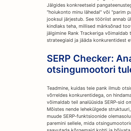
Jälgides konkreetseid pangateenusteg
"hoiukonto minu lähedal" või "parim pan
jooksul järjestub. See tööriist annab ü
kindlaks teha, millised märksõnad toov
jälgimine Rank Trackeriga võimaldab 
strateegiaid ja jääda konkurentidest e
SERP Checker: An
otsingumootori tu
Teadmine, kuidas teie pank ilmub ots
võrreldes konkurentidega, on hindama
võimaldab teil analüüsida SERP-sid o
Mõistes nende lehekülgede struktuuri, 
muude SERP-funktsioonide olemasolu, 
paremini sellele, mida otsingumootorid 
saavutada kõrgemaid kohti ja hõivat