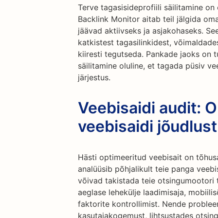
Terve tagasisideprofiili säilitamine on 
Backlink Monitor aitab teil jälgida om
jäävad aktiivseks ja asjakohaseks. See
katkistest tagasilinkidest, võimalda
kiiresti tegutseda. Pankade jaoks on tug
säilitamine oluline, et tagada püsiv v
järjestus.
Veebisaidi audit: 
veebisaidi jõudlust
Hästi optimeeritud veebisait on tõhusa
analüüsib põhjalikult teie panga veebi
võivad takistada teie otsingumootori 
aeglase lehekülje laadimisaja, mobiil
faktorite kontrollimist. Nende proble
kasutajakogemust, lihtsustades otsin