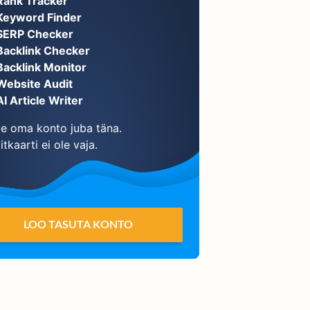
Rank Tracker
Keyword Finder
SERP Checker
Backlink Checker
Backlink Monitor
Website Audit
AI Article Writer
e oma konto juba täna.
itkaarti ei ole vaja.
LOO TASUTA KONTO