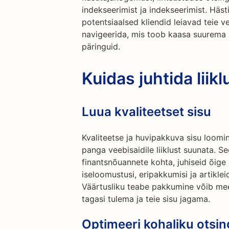
indekseerimist ja indekseerimist. Häst
potentsiaalsed kliendid leiavad teie ve
navigeerida, mis toob kaasa suurema a
päringuid.
Kuidas juhtida liik
Luua kvaliteetset sisu
Kvaliteetse ja huvipakkuva sisu loomi
panga veebisaidile liiklust suunata. Se
finantsnõuannete kohta, juhiseid õige
iseloomustusi, eripakkumisi ja artikl
Väärtusliku teabe pakkumine võib meel
tagasi tulema ja teie sisu jagama.
Optimeeri kohaliku otsin