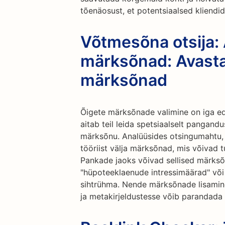
tõenäosust, et potentsiaalsed kliendi
Võtmesõna otsija:
märksõnad: Avast
märksõnad
Õigete märksõnade valimine on iga ed
aitab teil leida spetsiaalselt pangan
märksõnu. Analüüsides otsingumahtu, 
tööriist välja märksõnad, mis võivad tu
Pankade jaoks võivad sellised märksõ
"hüpoteeklaenude intressimäärad" või
sihtrühma. Nende märksõnade lisamine
ja metakirjeldustesse võib parandada 