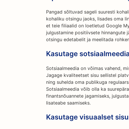
Pangad sõltuvad sageli suuresti kohal
kohaliku otsingu jaoks, lisades oma l
et teie filiaalid on loetletud Google M
julgustamine positiivsete hinnangute 
otsingu edetabelit ja meelitada rohkem
Kasutage sotsiaalmeedia
Sotsiaalmeedia on võimas vahend, mis a
Jagage kvaliteetset sisu sellistel pla
ning suhelda oma publikuga regulaars
Sotsiaalmeedia võib olla ka suurepär
finantsnõuannete jagamiseks, julgusta
lisateabe saamiseks.
Kasutage visuaalset sisu