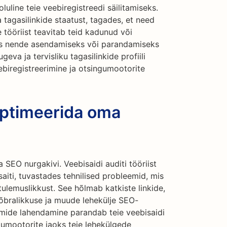
oluline teie veebiregistreedi säilitamiseks.
a tagasilinkide staatust, tagades, et need
 tööriist teavitab teid kadunud või
des nende asendamiseks või parandamiseks
eva ja tervisliku tagasilinkide profiili
eebiregistreerimine ja otsingumootorite
Optimeerida oma
 SEO nurgakivi. Veebisaidi auditi tööriist
saiti, tuvastades tehnilised probleemid, mis
tulemuslikkust. See hõlmab katkiste linkide,
isõbralikkuse ja muude lehekülje SEO-
emide lahendamine parandab teie veebisaidi
gumootorite jaoks teie lehekülgede