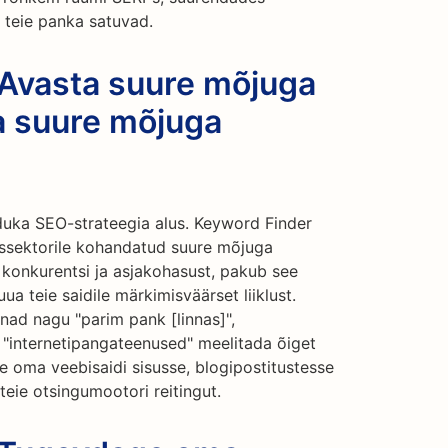
d teie panka satuvad.
 Avasta suure mõjuga
a suure mõjuga
uka SEO-strateegia alus. Keyword Finder
dussektorile kohandatud suure mõjuga
konkurentsi ja asjakohasust, pakub see
ua teie saidile märkimisväärset liiklust.
nad nagu "parim pank [linnas]",
 "internetipangateenused" meelitada õiget
 oma veebisaidi sisusse, blogipostitustesse
teie otsingumootori reitingut.