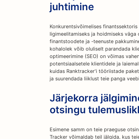
juhtimine
Konkurentsivõimelises finantssektoris
ligimeelitamiseks ja hoidmiseks väga o
finantstoodete ja -teenuste pakkumine
kohalolek võib oluliselt parandada kli
optimeerimine (SEO) on võimas vahend
potentsiaalsetele klientidele ja laiema
kuidas Ranktracker'i tööriistade pake
ja suurendada liiklust teie panga veebi
Järjekorra jälgimi
otsingu tulemuslik
Esimene samm on teie praeguse otsin
Tracker võimaldab teil jälgida, kus te