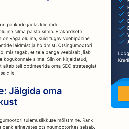
 on pankade jaoks klientide
luline silma paista silma. Erakordsete
 on väga oluline, kuid tugev veebipõhine
entide leidmist ja hoidmist. Otsingumootori
, mis tagab, et teie panga veebisait jääb
Loog
le kogukonnale silma. Siin on kirjeldatud,
Kredi
tt aitab teil optimeerida oma SEO strateegiat
saidile.
ne: Jälgida oma
kust
gumootori tulemuslikkuse mõistmine. Rank
ie pank erinevates otsingumootorites seisab.