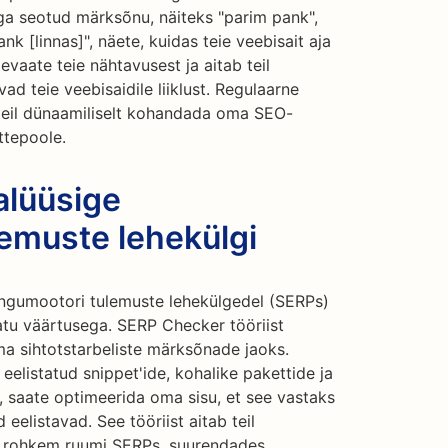
a seotud märksõnu, näiteks "parim pank",
k [linnas]", näete, kuidas teie veebisait aja
levaate teie nähtavusest ja aitab teil
ad teie veebisaidile liiklust. Regulaarne
teil dünaamiliselt kohandada oma SEO-
ttepoole.
alüüsige
lemuste lehekülgi
ingumootori tulemuste lehekülgedel (SERPs)
tu väärtusega. SERP Checker tööriist
ma sihtotstarbeliste märksõnade jaoks.
eelistatud snippet'ide, kohalike pakettide ja
saate optimeerida oma sisu, et see vastaks
eelistavad. See tööriist aitab teil
a rohkem ruumi SERPs, suurendades