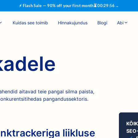
⚡ Flash Sale — 90% off your first month
⏳
00
:
29
:
55
→
Kuidas see toimib
Hinnakujundus
Blogi
Abi
kadele
hendid aitavad teie pangal silma paista,
konkurentsitihedas pangandussektoris.
KÕI
ktrackeriga liikluse
SEO