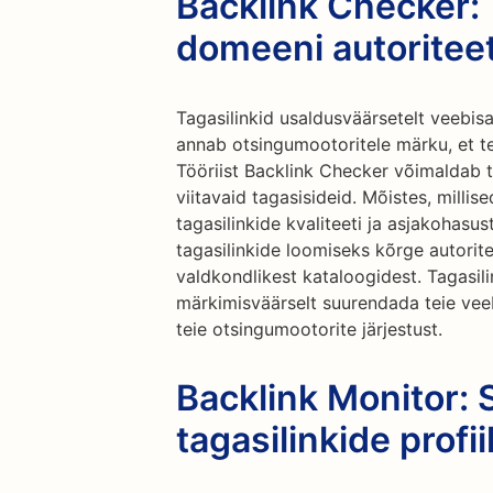
Backlink Checker
domeeni autoriteet
Tagasilinkid usaldusväärsetelt veebisa
annab otsingumootoritele märku, et te
Tööriist Backlink Checker võimaldab t
viitavaid tagasisideid. Mõistes, millis
tagasilinkide kvaliteeti ja asjakohasu
tagasilinkide loomiseks kõrge autorite
valdkondlikest kataloogidest. Tagasili
märkimisväärselt suurendada teie vee
teie otsingumootorite järjestust.
Backlink Monitor: S
tagasilinkide profii