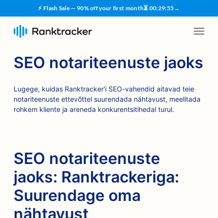
⚡ Flash Sale — 90% off your first month
⏳
00
:
29
:
54
→
SEO notariteenuste jaoks
Lugege, kuidas Ranktracker'i SEO-vahendid aitavad teie
notariteenuste ettevõttel suurendada nähtavust, meelitada
rohkem kliente ja areneda konkurentsitihedal turul.
SEO notariteenuste
jaoks: Ranktrackeriga:
Suurendage oma
nähtavust