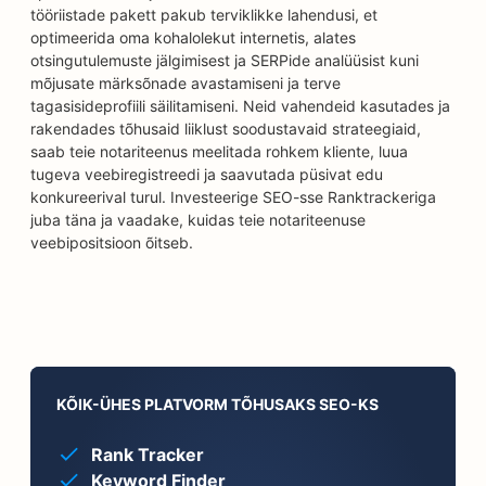
tööriistade pakett pakub terviklikke lahendusi, et
optimeerida oma kohalolekut internetis, alates
otsingutulemuste jälgimisest ja SERPide analüüsist kuni
mõjusate märksõnade avastamiseni ja terve
tagasisideprofiili säilitamiseni. Neid vahendeid kasutades ja
rakendades tõhusaid liiklust soodustavaid strateegiaid,
saab teie notariteenus meelitada rohkem kliente, luua
tugeva veebiregistreedi ja saavutada püsivat edu
konkureerival turul. Investeerige SEO-sse Ranktrackeriga
juba täna ja vaadake, kuidas teie notariteenuse
veebipositsioon õitseb.
KÕIK-ÜHES PLATVORM TÕHUSAKS SEO-KS
Rank Tracker
Keyword Finder