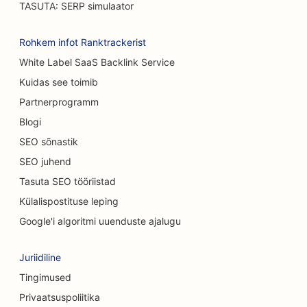
TASUTA: SERP simulaator
SEO autopesulate jaoks
SEO kohvikutele
Rohkem infot Ranktrackerist
White Label SaaS Backlink Service
SEO vaipade ja põrandakattematerjalide
Kuidas see toimib
kauplustele
Partnerprogramm
SEO Casual Dining restoranidele
Blogi
SEO keemilise koorimise teenuste jaoks
SEO sõnastik
SEO juhend
SEO kassikohvikutele
Tasuta SEO tööriistad
SEO kiropraktikutele
Külalispostituse leping
SEO puhastusteenuste jaoks
Google'i algoritmi uuenduste ajalugu
SEO kohvipoodidele
Juriidiline
SEO konsultatsioonifirmadele
Tingimused
Privaatsuspoliitika
SEO kosmeetiliste kirurgide jaoks