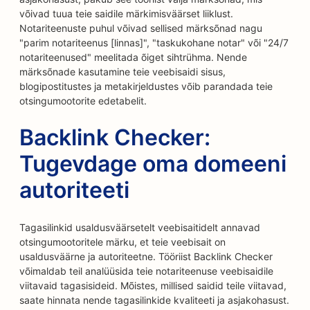
võivad tuua teie saidile märkimisväärset liiklust.
Notariteenuste puhul võivad sellised märksõnad nagu
"parim notariteenus [linnas]", "taskukohane notar" või "24/7
notariteenused" meelitada õiget sihtrühma. Nende
märksõnade kasutamine teie veebisaidi sisus,
blogipostitustes ja metakirjeldustes võib parandada teie
otsingumootorite edetabelit.
Backlink Checker:
Tugevdage oma domeeni
autoriteeti
Tagasilinkid usaldusväärsetelt veebisaitidelt annavad
otsingumootoritele märku, et teie veebisait on
usaldusväärne ja autoriteetne. Tööriist Backlink Checker
võimaldab teil analüüsida teie notariteenuse veebisaidile
viitavaid tagasisideid. Mõistes, millised saidid teile viitavad,
saate hinnata nende tagasilinkide kvaliteeti ja asjakohasust.