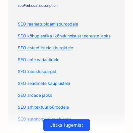
seoForLocal.description
SEO raamatupidamisbüroodele
SEO kõhuplastika (kõhukinnisus) teenuste jaoks
SEO esteetilistele kirurgidele
SEO antikvariaatidele
SEO lõbustuspargid
SEO seadmete kauplustele
SEO arcade jaoks
SEO arhitektuuribüroodele
SEO autokorpuskauplustele
Jätka lugemist
SEO autoosade kauplustele