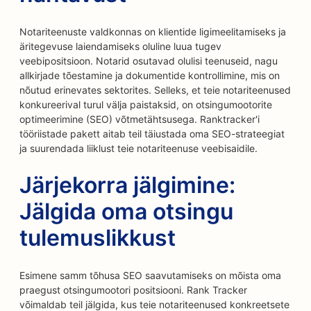
Notariteenuste valdkonnas on klientide ligimeelitamiseks ja
äritegevuse laiendamiseks oluline luua tugev
veebipositsioon. Notarid osutavad olulisi teenuseid, nagu
allkirjade tõestamine ja dokumentide kontrollimine, mis on
nõutud erinevates sektorites. Selleks, et teie notariteenused
konkureerival turul välja paistaksid, on otsingumootorite
optimeerimine (SEO) võtmetähtsusega. Ranktracker'i
tööriistade pakett aitab teil täiustada oma SEO-strateegiat
ja suurendada liiklust teie notariteenuse veebisaidile.
Järjekorra jälgimine:
Jälgida oma otsingu
tulemuslikkust
Esimene samm tõhusa SEO saavutamiseks on mõista oma
praegust otsingumootori positsiooni. Rank Tracker
võimaldab teil jälgida, kus teie notariteenused konkreetsete