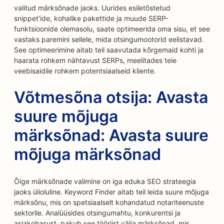
valitud märksõnade jaoks. Uurides esiletõstetud
snippet'ide, kohalike pakettide ja muude SERP-
funktsioonide olemasolu, saate optimeerida oma sisu, et see
vastaks paremini sellele, mida otsingumootorid eelistavad.
See optimeerimine aitab teil saavutada kõrgemaid kohti ja
haarata rohkem nähtavust SERPs, meelitades teie
veebisaidile rohkem potentsiaalseid kliente.
Võtmesõna otsija: Avasta
suure mõjuga
märksõnad: Avasta suure
mõjuga märksõnad
Õige märksõnade valimine on iga eduka SEO strateegia
jaoks ülioluline. Keyword Finder aitab teil leida suure mõjuga
märksõnu, mis on spetsiaalselt kohandatud notariteenuste
sektorile. Analüüsides otsingumahtu, konkurentsi ja
asjakohasust, pakub see tööriist välja märksõnad, mis