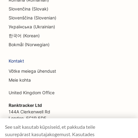
SEO põgenemistubade jaoks
Slovenčina (Slovak)
SEO Facelift teenuste jaoks
Slovenščina (Slovenian)
Українська (Ukrainian)
SEO pererestoranidele
한국어 (Korean)
SEO põllumajandusettevõtetest toidukohti
Bokmål (Norwegian)
pakkuvatele restoranidele
Kontakt
SEO finantsplaneerijatele
Võtke meiega ühendust
SEO finantsteenuste jaoks
Meie kohta
SEO Fine Dining restoranidele
United Kingdom Office
SEO kiirtoidurestoranidele
Ranktracker Ltd
SEO floristidele
144A Clerkenwell Rd
London, EC1R 5DF
SEO toidukohtadele
Company No: 08820809
See sait kasutab küpsiseid, et pakkuda teile
felix@ranktracker.com
suurepärast kasutajakogemust. Kasutades
SEO toiduautodele