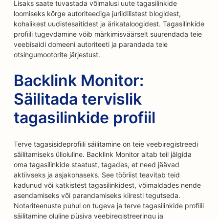
Lisaks saate tuvastada võimalusi uute tagasilinkide
loomiseks kõrge autoriteediga juriidilistest blogidest,
kohalikest uudistesaitidest ja ärikataloogidest. Tagasilinkide
profiili tugevdamine võib märkimisväärselt suurendada teie
veebisaidi domeeni autoriteeti ja parandada teie
otsingumootorite järjestust.
Backlink Monitor:
Säilitada tervislik
tagasilinkide profiil
Terve tagasisideprofiili säilitamine on teie veebiregistreedi
säilitamiseks ülioluline. Backlink Monitor aitab teil jälgida
oma tagasilinkide staatust, tagades, et need jäävad
aktiivseks ja asjakohaseks. See tööriist teavitab teid
kadunud või katkistest tagasilinkidest, võimaldades nende
asendamiseks või parandamiseks kiiresti tegutseda.
Notariteenuste puhul on tugeva ja terve tagasilinkide profiili
säilitamine oluline püsiva veebiregistreeringu ja