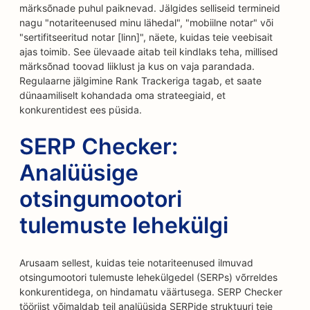
märksõnade puhul paiknevad. Jälgides selliseid termineid
nagu "notariteenused minu lähedal", "mobiilne notar" või
"sertifitseeritud notar [linn]", näete, kuidas teie veebisait
ajas toimib. See ülevaade aitab teil kindlaks teha, millised
märksõnad toovad liiklust ja kus on vaja parandada.
Regulaarne jälgimine Rank Trackeriga tagab, et saate
dünaamiliselt kohandada oma strateegiaid, et
konkurentidest ees püsida.
SERP Checker:
Analüüsige
otsingumootori
tulemuste lehekülgi
Arusaam sellest, kuidas teie notariteenused ilmuvad
otsingumootori tulemuste lehekülgedel (SERPs) võrreldes
konkurentidega, on hindamatu väärtusega. SERP Checker
tööriist võimaldab teil analüüsida SERPide struktuuri teie