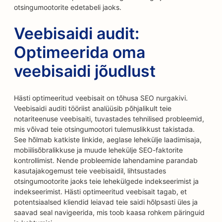
otsingumootorite edetabeli jaoks.
Veebisaidi audit:
Optimeerida oma
veebisaidi jõudlust
Hästi optimeeritud veebisait on tõhusa SEO nurgakivi.
Veebisaidi auditi tööriist analüüsib põhjalikult teie
notariteenuse veebisaiti, tuvastades tehnilised probleemid,
mis võivad teie otsingumootori tulemuslikkust takistada.
See hõlmab katkiste linkide, aeglase lehekülje laadimisaja,
mobiilisõbralikkuse ja muude lehekülje SEO-faktorite
kontrollimist. Nende probleemide lahendamine parandab
kasutajakogemust teie veebisaidil, lihtsustades
otsingumootorite jaoks teie lehekülgede indekseerimist ja
indekseerimist. Hästi optimeeritud veebisait tagab, et
potentsiaalsed kliendid leiavad teie saidi hõlpsasti üles ja
saavad seal navigeerida, mis toob kaasa rohkem päringuid