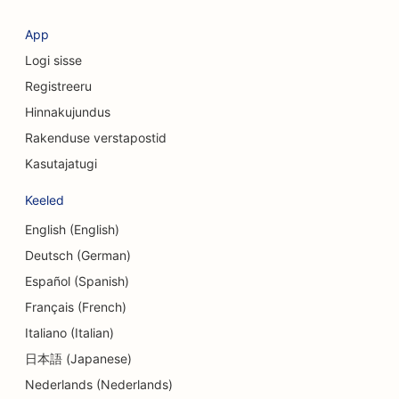
SEO rõivakauplustele
App
Logi sisse
SEO valuutavahetusteenuste jaoks
Registreeru
SEO kraniofatsiaalsetele kirurgidele
Hinnakujundus
SEO krediidiühistutele
Rakenduse verstapostid
Kasutajatugi
SEO koogipoodidele
Keeled
SEO tantsustuudiote jaoks
English (English)
SEO päevakeskuste jaoks
Deutsch (German)
SEO võlanõustamise teenuste jaoks
Español (Spanish)
Français (French)
SEO hambaravikliinikutele
Italiano (Italian)
SEO Delis'ile
日本語 (Japanese)
Nederlands (Nederlands)
SEO söögikohtadele