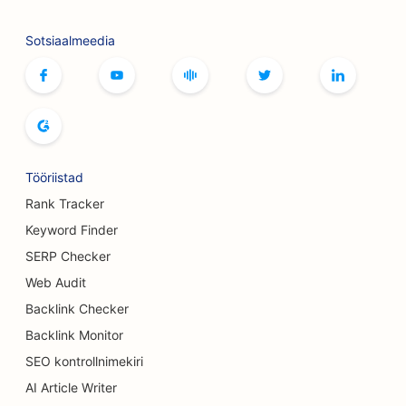
SEO Botoxi ja täiteainete teenuste jaoks
Sotsiaalmeedia
SEO boutique'idele
SEO leivaküpsetiste jaoks
SEO bowlinguradade jaoks
SEO õlletehastele
Tööriistad
SEO rindade suurendamise teenuste jaoks
Rank Tracker
Keyword Finder
SEO buffet-restoranidele
SERP Checker
SEO Burgeri veoautodele
Web Audit
Backlink Checker
SEO Koogipoodide jaoks
Backlink Monitor
SEO autokauplustele
SEO kontrollnimekiri
SEO põletuskirurgidele
AI Article Writer