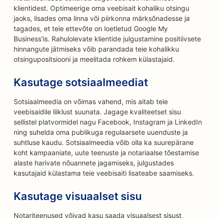
klientidest. Optimeerige oma veebisait kohaliku otsingu
jaoks, lisades oma linna või piirkonna märksõnadesse ja
tagades, et teie ettevõte on loetletud Google My
Business'is. Rahulolevate klientide julgustamine positiivsete
hinnangute jätmiseks võib parandada teie kohalikku
otsingupositsiooni ja meelitada rohkem külastajaid.
Kasutage sotsiaalmeediat
Sotsiaalmeedia on võimas vahend, mis aitab teie
veebisaidile liiklust suunata. Jagage kvaliteetset sisu
sellistel platvormidel nagu Facebook, Instagram ja LinkedIn
ning suhelda oma publikuga regulaarsete uuenduste ja
suhtluse kaudu. Sotsiaalmeedia võib olla ka suurepärane
koht kampaaniate, uute teenuste ja notariaalse tõestamise
alaste harivate nõuannete jagamiseks, julgustades
kasutajaid külastama teie veebisaiti lisateabe saamiseks.
Kasutage visuaalset sisu
Notariteenused võivad kasu saada visuaalsest sisust,