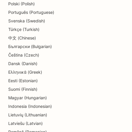
Polski (Polish)
SEO dermabrasiooniteenuste jaoks
Português (Portuguese)
SEO detailide kauplustele
Svenska (Swedish)
Türkçe (Turkish)
SEO Donut kauplustele
中文 (Chinese)
SEO hariduse ja lastehoiuteenuste jaoks
Български (Bulgarian)
SEO keemilise puhastuse jaoks
Čeština (Czech)
Dansk (Danish)
SEO elektrikele
Ελληνικά (Greek)
SEO elektroonikakauplustele
Eesti (Estonian)
Suomi (Finnish)
SEO endodontidele
Magyar (Hungarian)
SEO meelelahutuse ja vaba aja veetmise jaoks
Indonesia (Indonesian)
SEO inseneribüroodele
Lietuvių (Lithuanian)
Latviešu (Latvian)
EO etniliste restoranide jaoks
Română (Romanian)