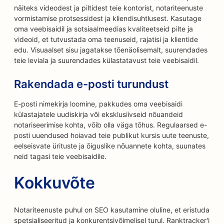
näiteks videodest ja piltidest teie kontorist, notariteenuste
vormistamise protsessidest ja kliendisuhtlusest. Kasutage
oma veebisaidil ja sotsiaalmeedias kvaliteetseid pilte ja
videoid, et tutvustada oma teenuseid, rajatisi ja klientide
edu. Visuaalset sisu jagatakse tõenäolisemalt, suurendades
teie leviala ja suurendades külastatavust teie veebisaidil.
Rakendada e-posti turundust
E-posti nimekirja loomine, pakkudes oma veebisaidi
külastajatele uudiskirja või eksklusiivseid nõuandeid
notariseerimise kohta, võib olla väga tõhus. Regulaarsed e-
posti uuendused hoiavad teie publikut kursis uute teenuste,
eelseisvate ürituste ja õiguslike nõuannete kohta, suunates
neid tagasi teie veebisaidile.
Kokkuvõte
Notariteenuste puhul on SEO kasutamine oluline, et eristuda
spetsialiseeritud ja konkurentsivõimelisel turul. Ranktracker'i