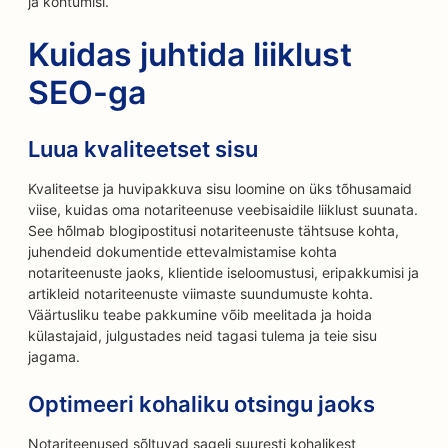
ja kohtumisi.
Kuidas juhtida liiklust
SEO-ga
Luua kvaliteetset sisu
Kvaliteetse ja huvipakkuva sisu loomine on üks tõhusamaid
viise, kuidas oma notariteenuse veebisaidile liiklust suunata.
See hõlmab blogipostitusi notariteenuste tähtsuse kohta,
juhendeid dokumentide ettevalmistamise kohta
notariteenuste jaoks, klientide iseloomustusi, eripakkumisi ja
artikleid notariteenuste viimaste suundumuste kohta.
Väärtusliku teabe pakkumine võib meelitada ja hoida
külastajaid, julgustades neid tagasi tulema ja teie sisu
jagama.
Optimeeri kohaliku otsingu jaoks
Notariteenused sõltuvad sageli suuresti kohalikest