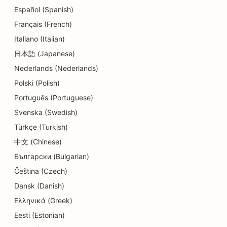
SEO võlanõustamise teenuste jaoks
Español (Spanish)
Français (French)
SEO Delis'ile
Italiano (Italian)
SEO hambaravikliinikutele
日本語 (Japanese)
Nederlands (Nederlands)
SEO dermabrasiooniteenuste jaoks
Polski (Polish)
SEO detailide kauplustele
Português (Portuguese)
SEO Donut kauplustele
Svenska (Swedish)
Türkçe (Turkish)
SEO söögikohtadele
中文 (Chinese)
SEO keemilise puhastuse jaoks
Български (Bulgarian)
SEO hariduse ja lastehoiuteenuste jaoks
Čeština (Czech)
Dansk (Danish)
SEO elektrikele
Ελληνικά (Greek)
SEO elektroonikakauplustele
Eesti (Estonian)