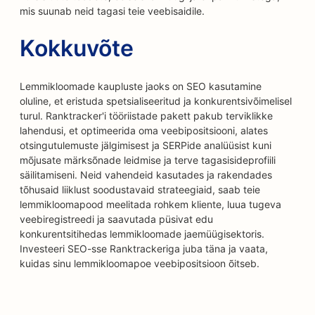
mis suunab neid tagasi teie veebisaidile.
Kokkuvõte
Lemmikloomade kaupluste jaoks on SEO kasutamine
oluline, et eristuda spetsialiseeritud ja konkurentsivõimelisel
turul. Ranktracker'i tööriistade pakett pakub terviklikke
lahendusi, et optimeerida oma veebipositsiooni, alates
otsingutulemuste jälgimisest ja SERPide analüüsist kuni
mõjusate märksõnade leidmise ja terve tagasisideprofiili
säilitamiseni. Neid vahendeid kasutades ja rakendades
tõhusaid liiklust soodustavaid strateegiaid, saab teie
lemmikloomapood meelitada rohkem kliente, luua tugeva
veebiregistreedi ja saavutada püsivat edu
konkurentsitihedas lemmikloomade jaemüügisektoris.
Investeeri SEO-sse Ranktrackeriga juba täna ja vaata,
kuidas sinu lemmikloomapoe veebipositsioon õitseb.