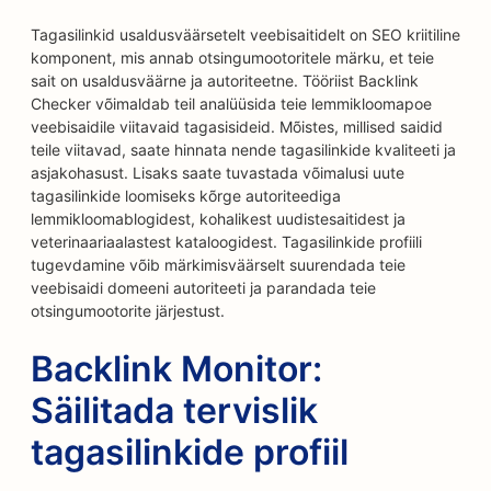
Tagasilinkid usaldusväärsetelt veebisaitidelt on SEO kriitiline
komponent, mis annab otsingumootoritele märku, et teie
sait on usaldusväärne ja autoriteetne. Tööriist Backlink
Checker võimaldab teil analüüsida teie lemmikloomapoe
veebisaidile viitavaid tagasisideid. Mõistes, millised saidid
teile viitavad, saate hinnata nende tagasilinkide kvaliteeti ja
asjakohasust. Lisaks saate tuvastada võimalusi uute
tagasilinkide loomiseks kõrge autoriteediga
lemmikloomablogidest, kohalikest uudistesaitidest ja
veterinaariaalastest kataloogidest. Tagasilinkide profiili
tugevdamine võib märkimisväärselt suurendada teie
veebisaidi domeeni autoriteeti ja parandada teie
otsingumootorite järjestust.
Backlink Monitor:
Säilitada tervislik
tagasilinkide profiil