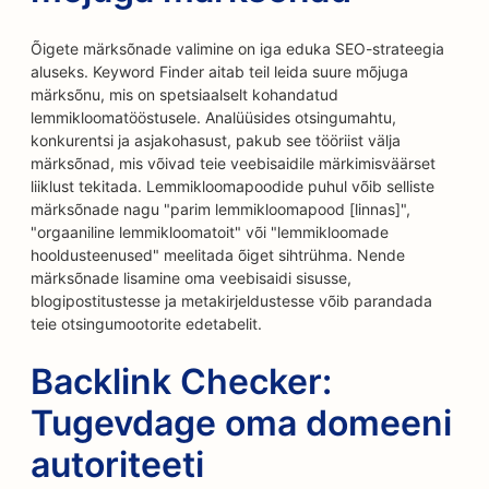
Õigete märksõnade valimine on iga eduka SEO-strateegia
aluseks. Keyword Finder aitab teil leida suure mõjuga
märksõnu, mis on spetsiaalselt kohandatud
lemmikloomatööstusele. Analüüsides otsingumahtu,
konkurentsi ja asjakohasust, pakub see tööriist välja
märksõnad, mis võivad teie veebisaidile märkimisväärset
liiklust tekitada. Lemmikloomapoodide puhul võib selliste
märksõnade nagu "parim lemmikloomapood [linnas]",
"orgaaniline lemmikloomatoit" või "lemmikloomade
hooldusteenused" meelitada õiget sihtrühma. Nende
märksõnade lisamine oma veebisaidi sisusse,
blogipostitustesse ja metakirjeldustesse võib parandada
teie otsingumootorite edetabelit.
Backlink Checker:
Tugevdage oma domeeni
autoriteeti