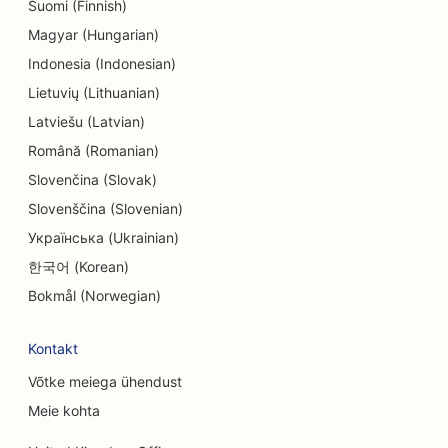
Suomi (Finnish)
SEO endodontidele
Magyar (Hungarian)
SEO inseneribüroodele
Indonesia (Indonesian)
SEO meelelahutuse ja vaba aja veetmise jaoks
Lietuvių (Lithuanian)
Latviešu (Latvian)
SEO põgenemistubade jaoks
Română (Romanian)
EO etniliste restoranide jaoks
Slovenčina (Slovak)
SEO Facelift teenuste jaoks
Slovenščina (Slovenian)
Українська (Ukrainian)
SEO põllumajandusettevõtetest toidukohti
한국어 (Korean)
pakkuvatele restoranidele
Bokmål (Norwegian)
SEO pererestoranidele
Kontakt
SEO kiirtoidurestoranidele
Võtke meiega ühendust
SEO finantsteenuste jaoks
Meie kohta
SEO Fine Dining restoranidele