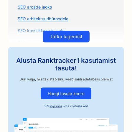
SEO arcade jaoks
SEO arhitektuuribüroodele
SEO kunstiklasside jaoks
Jätka lugemist
SEO autoosade kauplustele
SEO autokorpuskauplustele
Alusta Ranktracker'i kasutamist
SEO autoremonditöökodadele
tasuta!
SEO autoettevõtetele
Uuri välja, mis takistab sinu veebisaidi edetabelis olemist
SEO käsitöönduslikele kohviröstritele
Hangi tasuta konto
SEO kautsjoniteenuste jaoks
Või
logi sisse
oma volituste abil
SEO pagaritöökodadele
SEO pankadele