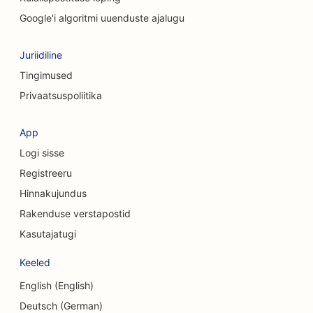
SEO puhastusteenuste jaoks
Google'i algoritmi uuenduste ajalugu
SEO kosmeetiliste kirurgide jaoks
Juriidiline
SEO kraniofatsiaalsetele kirurgidele
Tingimused
Privaatsuspoliitika
SEO konsultatsioonifirmadele
SEO kohvipoodidele
App
Logi sisse
SEO krediidiühistutele
Registreeru
SEO rõivakauplustele
Hinnakujundus
SEO valuutavahetusteenuste jaoks
Rakenduse verstapostid
Kasutajatugi
SEO koogipoodidele
Keeled
SEO tantsustuudiote jaoks
English (English)
SEO päevakeskuste jaoks
Deutsch (German)