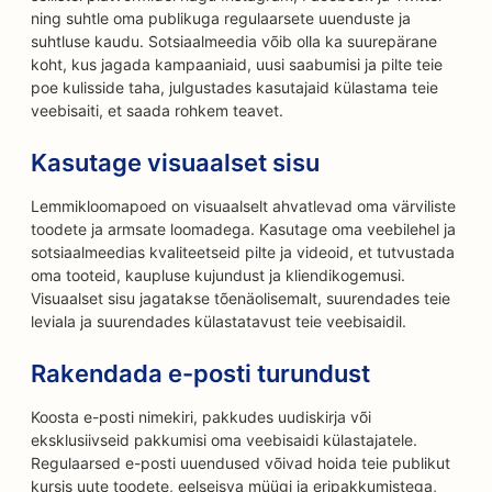
ning suhtle oma publikuga regulaarsete uuenduste ja
suhtluse kaudu. Sotsiaalmeedia võib olla ka suurepärane
koht, kus jagada kampaaniaid, uusi saabumisi ja pilte teie
poe kulisside taha, julgustades kasutajaid külastama teie
veebisaiti, et saada rohkem teavet.
Kasutage visuaalset sisu
Lemmikloomapoed on visuaalselt ahvatlevad oma värviliste
toodete ja armsate loomadega. Kasutage oma veebilehel ja
sotsiaalmeedias kvaliteetseid pilte ja videoid, et tutvustada
oma tooteid, kaupluse kujundust ja kliendikogemusi.
Visuaalset sisu jagatakse tõenäolisemalt, suurendades teie
leviala ja suurendades külastatavust teie veebisaidil.
Rakendada e-posti turundust
Koosta e-posti nimekiri, pakkudes uudiskirja või
eksklusiivseid pakkumisi oma veebisaidi külastajatele.
Regulaarsed e-posti uuendused võivad hoida teie publikut
kursis uute toodete, eelseisva müügi ja eripakkumistega,