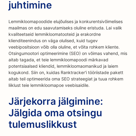
juhtimine
Lemmikloomapoodide elujõulises ja konkurentsivõimelises
maailmas on edu saavutamiseks oluline eristuda. Lai valik
kvaliteetseid lemmikloomatooteid ja erakordne
klienditeenindus on väga olulised, kuid tugev
veebipositsioon võib olla oluline, et võita rohkem kliente.
Otsingumootori optimeerimine (SEO) on võimas vahend, mis
aitab tagada, et teie lemmikloomapoodi märkavad
potentsiaalsed kliendid, lemmikloomaomanikud ja laiem
kogukond. Siin on, kuidas Ranktracker'i tööriistade pakett
aitab teil optimeerida oma SEO strateegiat ja tuua rohkem
liiklust teie lemmikloomapoe veebisaidile.
Järjekorra jälgimine:
Jälgida oma otsingu
tulemuslikkust