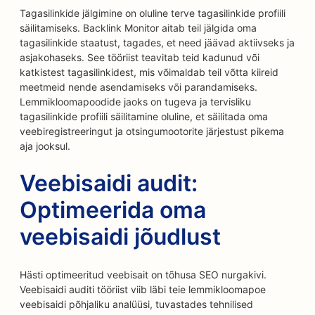
Tagasilinkide jälgimine on oluline terve tagasilinkide profiili
säilitamiseks. Backlink Monitor aitab teil jälgida oma
tagasilinkide staatust, tagades, et need jäävad aktiivseks ja
asjakohaseks. See tööriist teavitab teid kadunud või
katkistest tagasilinkidest, mis võimaldab teil võtta kiireid
meetmeid nende asendamiseks või parandamiseks.
Lemmikloomapoodide jaoks on tugeva ja tervisliku
tagasilinkide profiili säilitamine oluline, et säilitada oma
veebiregistreeringut ja otsingumootorite järjestust pikema
aja jooksul.
Veebisaidi audit:
Optimeerida oma
veebisaidi jõudlust
Hästi optimeeritud veebisait on tõhusa SEO nurgakivi.
Veebisaidi auditi tööriist viib läbi teie lemmikloomapoe
veebisaidi põhjaliku analüüsi, tuvastades tehnilised