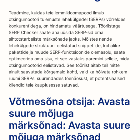
Teadmine, kuidas teie lemmikloomapood ilmub
otsingumootori tulemuste lehekülgedel (SERPs) võrreldes
konkurentidega, on hindamatu väärtusega. Tööriistaga
SERP Checker saate analüüsida SERP-sid oma
sihtotstarbeliste märksõnade jaoks. Mõistes nende
lehekülgede struktuuri, eelistatud snippet'ide, kohalike
pakettide ja muude SERP-funktsioonide olemasolu, saate
optimeerida oma sisu, et see vastaks paremini sellele, mida
otsingumootorid eelistavad. See tööriist aitab teil mitte
ainult saavutada kõrgemaid kohti, vaid ka hõivata rohkem
ruumi SERPs, suurendades tõenäosust, et potentsiaalsed
kliendid teie kauplusesse satuvad.
Võtmesõna otsija: Avasta
suure mõjuga
märksõnad: Avasta suure
mõjuga märksõnad