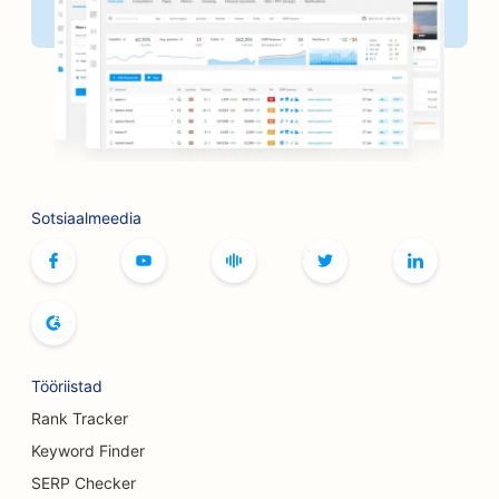
SEO juuksuripoodidele
SEO lauamängude kohvikutele
SEO grillimisvõimaluste jaoks
SEO raamatupoodidele
SEO Botoxi ja täiteainete teenuste jaoks
Sotsiaalmeedia
SEO bowlinguradade jaoks
SEO leivaküpsetiste jaoks
SEO boutique'idele
SEO buffet-restoranidele
Tööriistad
SEO rindade suurendamise teenuste jaoks
Rank Tracker
Keyword Finder
SEO õlletehastele
SERP Checker