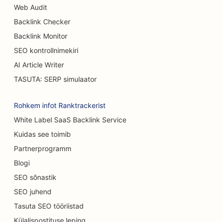
SEO Burgeri veoautodele
Web Audit
Backlink Checker
SEO kohvikutele
Backlink Monitor
SEO põletuskirurgidele
SEO kontrollnimekiri
SEO autokauplustele
AI Article Writer
TASUTA: SERP simulaator
SEO Koogipoodide jaoks
SEO autopesulate jaoks
Rohkem infot Ranktrackerist
White Label SaaS Backlink Service
SEO vaipade ja põrandakattematerjalide
Kuidas see toimib
kauplustele
Partnerprogramm
SEO Casual Dining restoranidele
Blogi
SEO kassikohvikutele
SEO sõnastik
SEO juhend
SEO kiropraktikutele
Tasuta SEO tööriistad
SEO keemilise koorimise teenuste jaoks
Külalispostituse leping