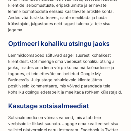
klientide iseloomustuste, eripakkumiste ja erinevate
lemmikloomatoodete eeliseid käsitlevate artiklite kohta.
Andes väärtuslikku teavet, saate meelitada ja hoida
külastajaid, julgustades neid tagasi tulema ja teie sisu
jagama.
Optimeeri kohaliku otsingu jaoks
Lemmikloomapoed sõltuvad sageli suuresti kohalikest
klientidest. Optimeerige oma veebisait kohaliku otsingu
jaoks, lisades oma linna või piirkonna märksõnadesse ja
tagades, et teie ettevõte on loetletud Google My
Business'is. Julgustage rahulolevaid kliente jätma
positiivseid kommentaare, mis võivad parandada teie
kohaliku otsingu edetabelit ja meelitada rohkem külastajaid.
Kasutage sotsiaalmeediat
Sotsiaalmeedia on võimas vahend, mis aitab teie
veebisaidile liiklust suunata. Jagage oma kvaliteetset sisu
sellistel platvormidel nagu Instagram, Facebook ja Twitter