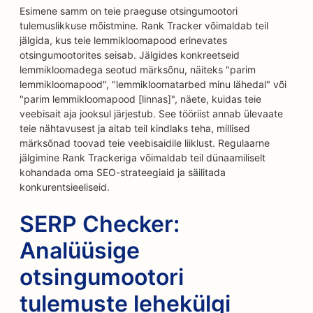
Esimene samm on teie praeguse otsingumootori
tulemuslikkuse mõistmine. Rank Tracker võimaldab teil
jälgida, kus teie lemmikloomapood erinevates
otsingumootorites seisab. Jälgides konkreetseid
lemmikloomadega seotud märksõnu, näiteks "parim
lemmikloomapood", "lemmikloomatarbed minu lähedal" või
"parim lemmikloomapood [linnas]", näete, kuidas teie
veebisait aja jooksul järjestub. See tööriist annab ülevaate
teie nähtavusest ja aitab teil kindlaks teha, millised
märksõnad toovad teie veebisaidile liiklust. Regulaarne
jälgimine Rank Trackeriga võimaldab teil dünaamiliselt
kohandada oma SEO-strateegiaid ja säilitada
konkurentsieeliseid.
SERP Checker:
Analüüsige
otsingumootori
tulemuste lehekülgi