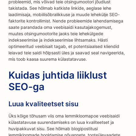
probleemid, mis võivad teie otsingumootori jõudlust
takistada. See hõlmab katkiste linkide, aeglase lehe
laadimisaja, mobiilisõbralikkuse ja muude lehekülje SEO-
faktorite kontrollimist. Nende probleemide lahendamisega
saate parandada oma veebisaidi kasutajakogemust,
muutes otsingumootorite jaoks teie lehekülgede
indekseerimise ja indekseerimise lihtsamaks. Hästi
optimeeritud veebisait tagab, et potentsiaalsed kliendid
leiavad teie saidi hõlpsasti üles ja saavad seal navigeerida,
mis toob kaasa suurema külastatavuse.
Kuidas juhtida liiklust
SEO-ga
Luua kvaliteetset sisu
Üks kõige tõhusam viis oma lemmikloomapoe veebisaidi
külastatavuse suurendamiseks on luua kvaliteetset ja
huvipakkuvat sisu. See hõlmab blogipostitusi
lemmikloomade hooldamise nõuannete, tooteülevaadete,