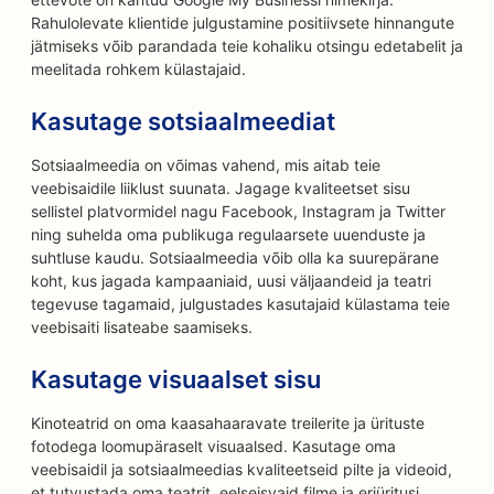
Rahulolevate klientide julgustamine positiivsete hinnangute
jätmiseks võib parandada teie kohaliku otsingu edetabelit ja
meelitada rohkem külastajaid.
Kasutage sotsiaalmeediat
Sotsiaalmeedia on võimas vahend, mis aitab teie
veebisaidile liiklust suunata. Jagage kvaliteetset sisu
sellistel platvormidel nagu Facebook, Instagram ja Twitter
ning suhelda oma publikuga regulaarsete uuenduste ja
suhtluse kaudu. Sotsiaalmeedia võib olla ka suurepärane
koht, kus jagada kampaaniaid, uusi väljaandeid ja teatri
tegevuse tagamaid, julgustades kasutajaid külastama teie
veebisaiti lisateabe saamiseks.
Kasutage visuaalset sisu
Kinoteatrid on oma kaasahaaravate treilerite ja ürituste
fotodega loomupäraselt visuaalsed. Kasutage oma
veebisaidil ja sotsiaalmeedias kvaliteetseid pilte ja videoid,
et tutvustada oma teatrit, eelseisvaid filme ja eriüritusi.