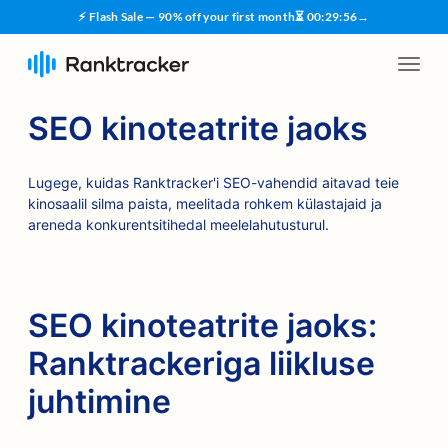
⚡ Flash Sale — 90% off your first month
⏳
00
:
29
:
55
→
SEO kinoteatrite jaoks
Lugege, kuidas Ranktracker'i SEO-vahendid aitavad teie
kinosaalil silma paista, meelitada rohkem külastajaid ja
areneda konkurentsitihedal meelelahutusturul.
SEO kinoteatrite jaoks:
Ranktrackeriga liikluse
juhtimine