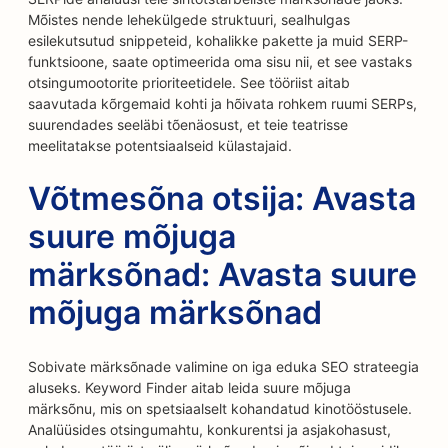
Mõistes nende lehekülgede struktuuri, sealhulgas
esilekutsutud snippeteid, kohalikke pakette ja muid SERP-
funktsioone, saate optimeerida oma sisu nii, et see vastaks
otsingumootorite prioriteetidele. See tööriist aitab
saavutada kõrgemaid kohti ja hõivata rohkem ruumi SERPs,
suurendades seeläbi tõenäosust, et teie teatrisse
meelitatakse potentsiaalseid külastajaid.
Võtmesõna otsija: Avasta
suure mõjuga
märksõnad: Avasta suure
mõjuga märksõnad
Sobivate märksõnade valimine on iga eduka SEO strateegia
aluseks. Keyword Finder aitab leida suure mõjuga
märksõnu, mis on spetsiaalselt kohandatud kinotööstusele.
Analüüsides otsingumahtu, konkurentsi ja asjakohasust,