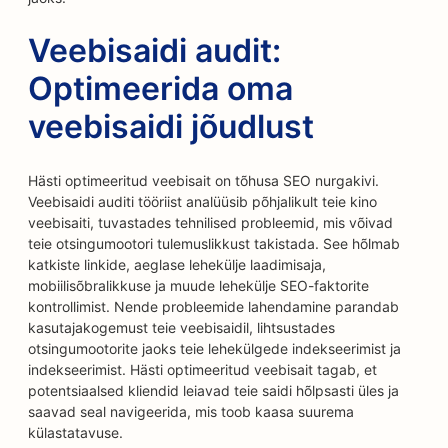
Veebisaidi audit:
Optimeerida oma
veebisaidi jõudlust
Hästi optimeeritud veebisait on tõhusa SEO nurgakivi.
Veebisaidi auditi tööriist analüüsib põhjalikult teie kino
veebisaiti, tuvastades tehnilised probleemid, mis võivad
teie otsingumootori tulemuslikkust takistada. See hõlmab
katkiste linkide, aeglase lehekülje laadimisaja,
mobiilisõbralikkuse ja muude lehekülje SEO-faktorite
kontrollimist. Nende probleemide lahendamine parandab
kasutajakogemust teie veebisaidil, lihtsustades
otsingumootorite jaoks teie lehekülgede indekseerimist ja
indekseerimist. Hästi optimeeritud veebisait tagab, et
potentsiaalsed kliendid leiavad teie saidi hõlpsasti üles ja
saavad seal navigeerida, mis toob kaasa suurema
külastatavuse.