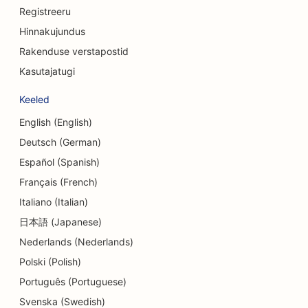
Registreeru
SEO konsultatsioonifirmadele
Hinnakujundus
SEO Delis'ile
Rakenduse verstapostid
Kasutajatugi
SEO võlanõustamise teenuste jaoks
Keeled
SEO valuutavahetusteenuste jaoks
English (English)
SEO tantsustuudiote jaoks
Deutsch (German)
SEO dermabrasiooniteenuste jaoks
Español (Spanish)
Français (French)
SEO päevakeskuste jaoks
Italiano (Italian)
SEO hambaravikliinikutele
日本語 (Japanese)
Nederlands (Nederlands)
SEO detailide kauplustele
Polski (Polish)
SEO söögikohtadele
Português (Portuguese)
SEO koogipoodidele
Svenska (Swedish)