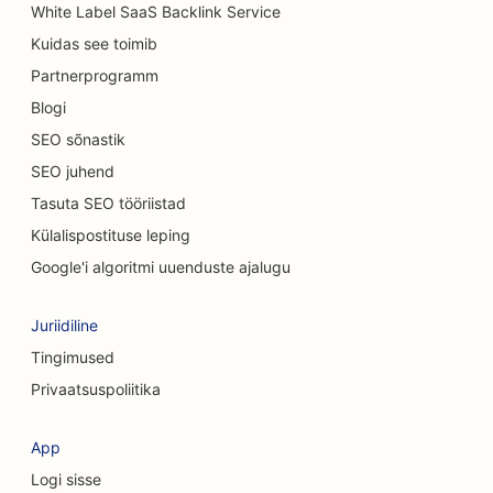
kauplustele
White Label SaaS Backlink Service
Kuidas see toimib
SEO autopesulate jaoks
Partnerprogramm
SEO autokauplustele
Blogi
SEO puhastusteenuste jaoks
SEO sõnastik
SEO juhend
SEO kiropraktikutele
Tasuta SEO tööriistad
SEO kassikohvikutele
Külalispostituse leping
SEO keemilise koorimise teenuste jaoks
Google'i algoritmi uuenduste ajalugu
SEO rõivakauplustele
Juriidiline
SEO kraniofatsiaalsetele kirurgidele
Tingimused
Privaatsuspoliitika
SEO kohvipoodidele
SEO kosmeetiliste kirurgide jaoks
App
Logi sisse
SEO krediidiühistutele