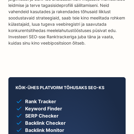
leidmise ja terve tagasisideprofiili säilitamiseni. Neid
vahendeid kasutades ja rakendades tõhusaid liiklust
soodustavaid strateegiaid, saab teie kino meelitada rohkem
külastajaid, luua tugeva veebiregistri ja saavutada
konkurentsitihedas meelelahutustööstuses püsivat edu.
Investeeri SEO-sse Ranktrackeriga juba täna ja vaata,
kuidas sinu kino veebipositsioon õitseb.
KÕIK-ÜHES PLATVORM TÕHUSAKS SEO-KS
Rank Tracker
Keyword Finder
SERP Checker
Backlink Checker
Backlink Monitor