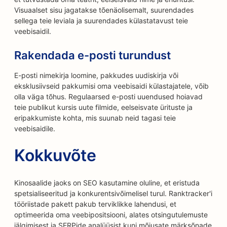
Visuaalset sisu jagatakse tõenäolisemalt, suurendades
sellega teie leviala ja suurendades külastatavust teie
veebisaidil.
Rakendada e-posti turundust
E-posti nimekirja loomine, pakkudes uudiskirja või
eksklusiivseid pakkumisi oma veebisaidi külastajatele, võib
olla väga tõhus. Regulaarsed e-posti uuendused hoiavad
teie publikut kursis uute filmide, eelseisvate ürituste ja
eripakkumiste kohta, mis suunab neid tagasi teie
veebisaidile.
Kokkuvõte
Kinosaalide jaoks on SEO kasutamine oluline, et eristuda
spetsialiseeritud ja konkurentsivõimelisel turul. Ranktracker'i
tööriistade pakett pakub terviklikke lahendusi, et
optimeerida oma veebipositsiooni, alates otsingutulemuste
jälgimisest ja SERPide analüüsist kuni mõjusate märksõnade