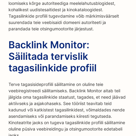
loomiseks kõrge autoriteediga meelelahutusblogidest,
kohalikest uudistesaitidest ja kinokataloogidest.
Tagasilinkide profiili tugevdamine võib märkimisväärselt
suurendada teie veebisaidi domeeni autoriteeti ja
parandada teie otsingumootorite järjestust.
Backlink Monitor:
Säilitada tervislik
tagasilinkide profiil
Terve tagasisideprofiili säilitamine on oluline teie
veebiregistreedi säilitamiseks. Backlink Monitor aitab teil
jälgida oma tagasilinkide staatust, tagades, et need jäävad
aktiivseks ja asjakohaseks. See tööriist teavitab teid
kadunud või katkistest tagasilinkidest, võimaldades nende
asendamiseks või parandamiseks kiiresti tegutseda.
Kinoteatrite jaoks on tugeva tagasilinkide profiili säilitamine
oluline püsiva veebireidingu ja otsingumootorite edetabeli
jaoks.