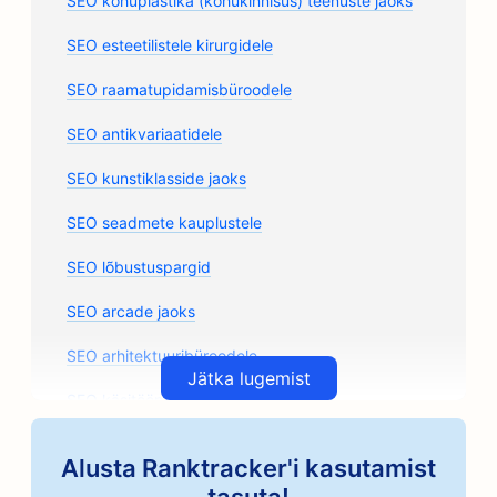
SEO kõhuplastika (kõhukinnisus) teenuste jaoks
SEO esteetilistele kirurgidele
SEO raamatupidamisbüroodele
SEO antikvariaatidele
SEO kunstiklasside jaoks
SEO seadmete kauplustele
SEO lõbustuspargid
SEO arcade jaoks
SEO arhitektuuribüroodele
Jätka lugemist
SEO käsitöönduslikele kohviröstritele
SEO autoosade kauplustele
Alusta Ranktracker'i kasutamist
SEO autoremonditöökodadele