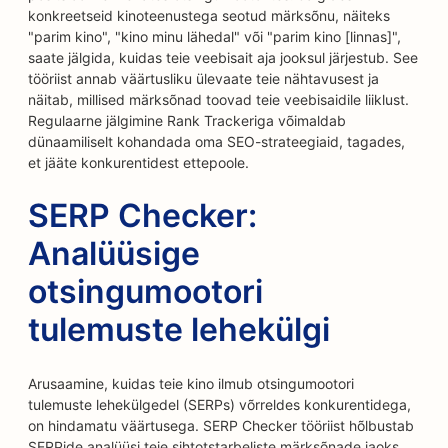
konkreetseid kinoteenustega seotud märksõnu, näiteks
"parim kino", "kino minu lähedal" või "parim kino [linnas]",
saate jälgida, kuidas teie veebisait aja jooksul järjestub. See
tööriist annab väärtusliku ülevaate teie nähtavusest ja
näitab, millised märksõnad toovad teie veebisaidile liiklust.
Regulaarne jälgimine Rank Trackeriga võimaldab
dünaamiliselt kohandada oma SEO-strateegiaid, tagades,
et jääte konkurentidest ettepoole.
SERP Checker:
Analüüsige
otsingumootori
tulemuste lehekülgi
Arusaamine, kuidas teie kino ilmub otsingumootori
tulemuste lehekülgedel (SERPs) võrreldes konkurentidega,
on hindamatu väärtusega. SERP Checker tööriist hõlbustab
SERPide analüüsi teie sihtotstarbeliste märksõnade jaoks.