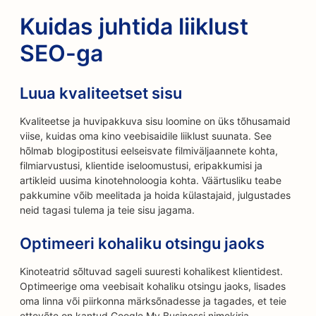
Kuidas juhtida liiklust
SEO-ga
Luua kvaliteetset sisu
Kvaliteetse ja huvipakkuva sisu loomine on üks tõhusamaid
viise, kuidas oma kino veebisaidile liiklust suunata. See
hõlmab blogipostitusi eelseisvate filmiväljaannete kohta,
filmiarvustusi, klientide iseloomustusi, eripakkumisi ja
artikleid uusima kinotehnoloogia kohta. Väärtusliku teabe
pakkumine võib meelitada ja hoida külastajaid, julgustades
neid tagasi tulema ja teie sisu jagama.
Optimeeri kohaliku otsingu jaoks
Kinoteatrid sõltuvad sageli suuresti kohalikest klientidest.
Optimeerige oma veebisait kohaliku otsingu jaoks, lisades
oma linna või piirkonna märksõnadesse ja tagades, et teie
ettevõte on kantud Google My Businessi nimekirja.