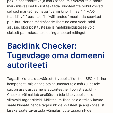
pakub see tööriist välja märksõnad, mis võivad teie saidile
märkimisväärset liiklust tekitada. Kinoteatrite puhul võivad
sellised märksõnad nagu "parim kino [linnas]", "IMAX-
teatrid" või "uusimad filmiväljaanded" meelitada soovitud
publikut. Nende märksõnade lisamine oma veebisaidi
sisusse, blogipostitustesse ja metakirjeldustesse võib
oluliselt parandada teie otsingumootori reitingut.
Backlink Checker:
Tugevdage oma domeeni
autoriteeti
Tagasilinkid usaldusväärsetelt veebisaitidelt on SEO kriitiline
komponent, mis annab otsingumootoritele märku, et teie
sait on usaldusväärne ja autoriteetne. Tööriist Backlink
Checker võimaldab analüüsida teie kino veebisaidile
viitavaid tagasisideid. Mõistes, millised saidid teile viitavad,
saate hinnata nende tagasilinkide kvaliteeti ja asjakohasust.
Lisaks saate tuvastada võimalusi uute tagasilinkide