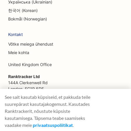
pakkuvatele restoranidele
Українська (Ukrainian)
한국어 (Korean)
SEO Facelift teenuste jaoks
Bokmål (Norwegian)
SEO pererestoranidele
Kontakt
SEO finantsplaneerijatele
Võtke meiega ühendust
SEO kiirtoidurestoranidele
Meie kohta
SEO floristidele
United Kingdom Office
SEO Fine Dining restoranidele
Ranktracker Ltd
SEO finantsteenuste jaoks
144A Clerkenwell Rd
London, EC1R 5DF
SEO toidukohtadele
Company No: 08820809
See sait kasutab küpsiseid, et pakkuda teile
felix@ranktracker.com
suurepärast kasutajakogemust. Kasutades
SEO Prantsuse kondiitritöökodadele
Ranktrackerit, nõustute küpsiste
SEO toiduautodele
kasutamisega. Täpsema teabe saamiseks
vaadake meie
privaatsuspoliitikat
.
2015 -
2026
© Ranktracker. All Rights Reserved.
SEO mööblikaupluste jaoks