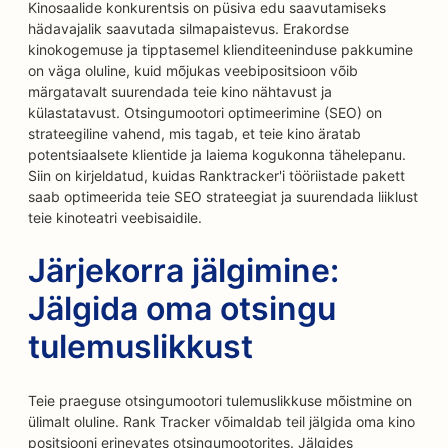
Kinosaalide konkurentsis on püsiva edu saavutamiseks
hädavajalik saavutada silmapaistevus. Erakordse
kinokogemuse ja tipptasemel klienditeeninduse pakkumine
on väga oluline, kuid mõjukas veebipositsioon võib
märgatavalt suurendada teie kino nähtavust ja
külastatavust. Otsingumootori optimeerimine (SEO) on
strateegiline vahend, mis tagab, et teie kino äratab
potentsiaalsete klientide ja laiema kogukonna tähelepanu.
Siin on kirjeldatud, kuidas Ranktracker'i tööriistade pakett
saab optimeerida teie SEO strateegiat ja suurendada liiklust
teie kinoteatri veebisaidile.
Järjekorra jälgimine:
Jälgida oma otsingu
tulemuslikkust
Teie praeguse otsingumootori tulemuslikkuse mõistmine on
ülimalt oluline. Rank Tracker võimaldab teil jälgida oma kino
positsiooni erinevates otsingumootorites. Jälgides