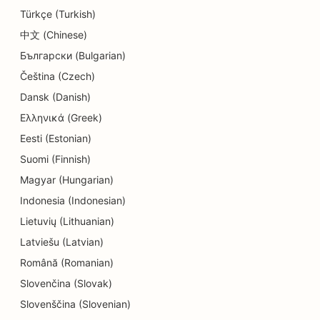
Türkçe (Turkish)
SEO hariduse ja lastehoiuteenuste jaoks
中文 (Chinese)
SEO Donut kauplustele
Български (Bulgarian)
SEO elektrikele
Čeština (Czech)
Dansk (Danish)
SEO keemilise puhastuse jaoks
Ελληνικά (Greek)
SEO elektroonikakauplustele
Eesti (Estonian)
Suomi (Finnish)
SEO inseneribüroodele
Magyar (Hungarian)
SEO endodontidele
Indonesia (Indonesian)
SEO meelelahutuse ja vaba aja veetmise jaoks
Lietuvių (Lithuanian)
Latviešu (Latvian)
SEO põgenemistubade jaoks
Română (Romanian)
EO etniliste restoranide jaoks
Slovenčina (Slovak)
SEO põllumajandusettevõtetest toidukohti
Slovenščina (Slovenian)