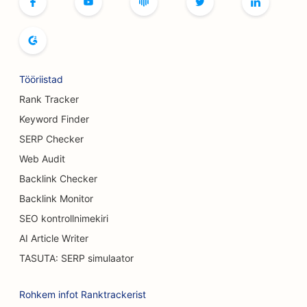
SEO raamatupoodidele
SEO leivaküpsetiste jaoks
SEO õlletehastele
Tööriistad
SEO rindade suurendamise teenuste jaoks
Rank Tracker
Keyword Finder
SEO buffet-restoranidele
SERP Checker
SEO Burgeri veoautodele
Web Audit
Backlink Checker
SEO põletuskirurgidele
Backlink Monitor
SEO kohvikutele
SEO kontrollnimekiri
SEO Koogipoodide jaoks
AI Article Writer
TASUTA: SERP simulaator
SEO Casual Dining restoranidele
SEO vaipade ja põrandakattematerjalide
Rohkem infot Ranktrackerist