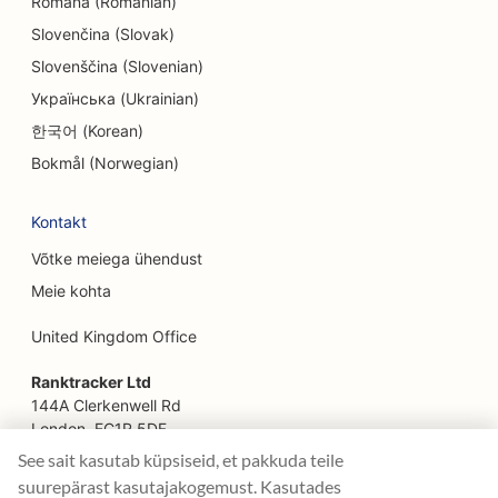
Română (Romanian)
EO etniliste restoranide jaoks
Slovenčina (Slovak)
SEO põllumajandusettevõtetest toidukohti
Slovenščina (Slovenian)
pakkuvatele restoranidele
Українська (Ukrainian)
한국어 (Korean)
SEO Facelift teenuste jaoks
Bokmål (Norwegian)
SEO pererestoranidele
Kontakt
SEO finantsplaneerijatele
Võtke meiega ühendust
SEO kiirtoidurestoranidele
Meie kohta
SEO floristidele
United Kingdom Office
SEO Fine Dining restoranidele
Ranktracker Ltd
SEO finantsteenuste jaoks
144A Clerkenwell Rd
London, EC1R 5DF
SEO toidukohtadele
Company No: 08820809
See sait kasutab küpsiseid, et pakkuda teile
felix@ranktracker.com
suurepärast kasutajakogemust. Kasutades
SEO Prantsuse kondiitritöökodadele