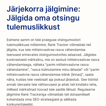
Järjekorra jälgimine:
Jälgida oma otsingu
tulemuslikkust
Esimene samm on teie praeguse otsingumootori
tulemuslikkuse mõistmine. Rank Tracker võimaldab teil
jälgida, kus teie mitteinvasiivse rasva vähendamise
teenused erinevates otsingumootorites seisavad. Jälgides
konkreetseid märksõnu, mis on seotud mitteinvasiivse rasva
vähendamisega, näiteks "parim mitteinvasiivne rasva
vähendamine", "rasva külmutamine minu lähedal" või "parim
mitteinvasiivne rasva vähendamise kliinik [linnas]", saate
näha, kuidas teie veebisait aja jooksul järjestub. See tööriist
annab ülevaate teie nähtavusest ja aitab teil kindlaks teha,
millised märksõnad toovad teie saidile liiklust. Regulaarne
jälgimine Rank Trackeriga võimaldab teil dünaamiliselt
kohandada oma SEO-strateegiaid ja säilitada
konkurentsieelist.