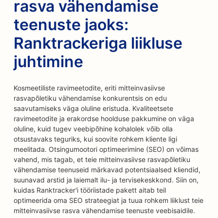
rasva vähendamise
teenuste jaoks:
Ranktrackeriga liikluse
juhtimine
Kosmeetiliste ravimeetodite, eriti mitteinvasiivse
rasvapõletiku vähendamise konkurentsis on edu
saavutamiseks väga oluline eristuda. Kvaliteetsete
ravimeetodite ja erakordse hoolduse pakkumine on väga
oluline, kuid tugev veebipõhine kohalolek võib olla
otsustavaks teguriks, kui soovite rohkem kliente ligi
meelitada. Otsingumootori optimeerimine (SEO) on võimas
vahend, mis tagab, et teie mitteinvasiivse rasvapõletiku
vähendamise teenuseid märkavad potentsiaalsed kliendid,
suunavad arstid ja laiemalt ilu- ja tervisekeskkond. Siin on,
kuidas Ranktracker'i tööriistade pakett aitab teil
optimeerida oma SEO strateegiat ja tuua rohkem liiklust teie
mitteinvasiivse rasva vähendamise teenuste veebisaidile.