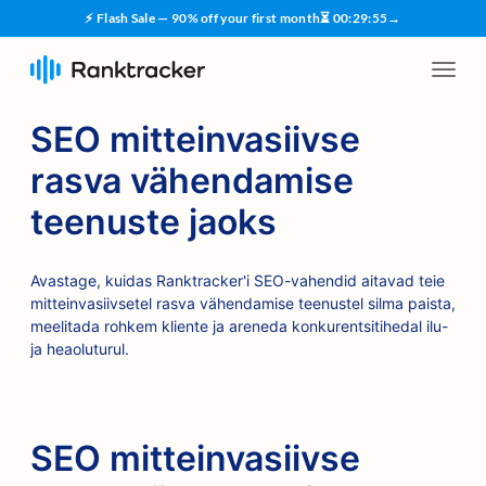
⚡ Flash Sale — 90% off your first month
⏳
00
:
29
:
54
→
SEO mitteinvasiivse
rasva vähendamise
teenuste jaoks
Avastage, kuidas Ranktracker'i SEO-vahendid aitavad teie
mitteinvasiivsetel rasva vähendamise teenustel silma paista,
meelitada rohkem kliente ja areneda konkurentsitihedal ilu-
ja heaoluturul.
SEO mitteinvasiivse