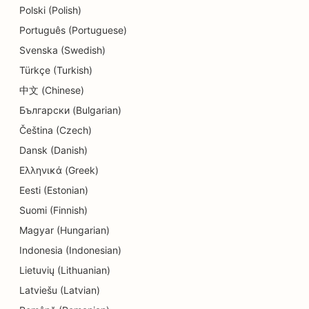
Polski (Polish)
SEO söögikohtadele
Português (Portuguese)
SEO koogipoodidele
Svenska (Swedish)
Türkçe (Turkish)
SEO hariduse ja lastehoiuteenuste jaoks
中文 (Chinese)
SEO Donut kauplustele
Български (Bulgarian)
SEO elektrikele
Čeština (Czech)
Dansk (Danish)
SEO keemilise puhastuse jaoks
Ελληνικά (Greek)
SEO elektroonikakauplustele
Eesti (Estonian)
Suomi (Finnish)
SEO inseneribüroodele
Magyar (Hungarian)
SEO endodontidele
Indonesia (Indonesian)
SEO meelelahutuse ja vaba aja veetmise jaoks
Lietuvių (Lithuanian)
Latviešu (Latvian)
SEO põgenemistubade jaoks