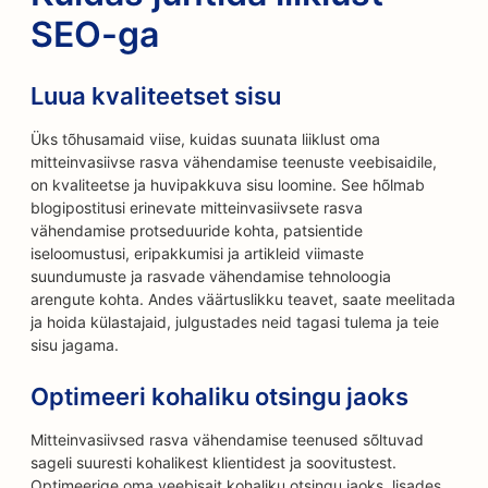
SEO-ga
Luua kvaliteetset sisu
Üks tõhusamaid viise, kuidas suunata liiklust oma
mitteinvasiivse rasva vähendamise teenuste veebisaidile,
on kvaliteetse ja huvipakkuva sisu loomine. See hõlmab
blogipostitusi erinevate mitteinvasiivsete rasva
vähendamise protseduuride kohta, patsientide
iseloomustusi, eripakkumisi ja artikleid viimaste
suundumuste ja rasvade vähendamise tehnoloogia
arengute kohta. Andes väärtuslikku teavet, saate meelitada
ja hoida külastajaid, julgustades neid tagasi tulema ja teie
sisu jagama.
Optimeeri kohaliku otsingu jaoks
Mitteinvasiivsed rasva vähendamise teenused sõltuvad
sageli suuresti kohalikest klientidest ja soovitustest.
Optimeerige oma veebisait kohaliku otsingu jaoks, lisades