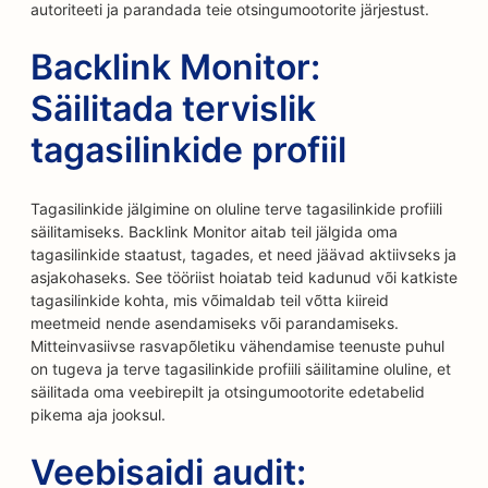
autoriteeti ja parandada teie otsingumootorite järjestust.
Backlink Monitor:
Säilitada tervislik
tagasilinkide profiil
Tagasilinkide jälgimine on oluline terve tagasilinkide profiili
säilitamiseks. Backlink Monitor aitab teil jälgida oma
tagasilinkide staatust, tagades, et need jäävad aktiivseks ja
asjakohaseks. See tööriist hoiatab teid kadunud või katkiste
tagasilinkide kohta, mis võimaldab teil võtta kiireid
meetmeid nende asendamiseks või parandamiseks.
Mitteinvasiivse rasvapõletiku vähendamise teenuste puhul
on tugeva ja terve tagasilinkide profiili säilitamine oluline, et
säilitada oma veebirepilt ja otsingumootorite edetabelid
pikema aja jooksul.
Veebisaidi audit: