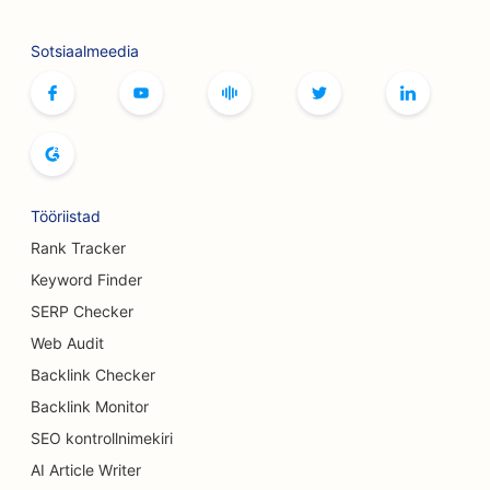
SEO bowlinguradade jaoks
Sotsiaalmeedia
SEO lauamängude kohvikutele
SEO raamatupoodidele
SEO leivaküpsetiste jaoks
SEO õlletehastele
Tööriistad
SEO rindade suurendamise teenuste jaoks
Rank Tracker
Keyword Finder
SEO buffet-restoranidele
SERP Checker
SEO Burgeri veoautodele
Web Audit
Backlink Checker
SEO põletuskirurgidele
Backlink Monitor
SEO kohvikutele
SEO kontrollnimekiri
SEO Koogipoodide jaoks
AI Article Writer