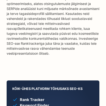
optimeerimiseks, alates otsingutulemuste jälgimisest ja
SERPide analüüsist kuni mõjusate märksõnade avastamiseni
ja terve tagasisideprofiili säilitamiseni. Kasutades neid
vahendeid ja rakendades tõhusaid liiklust soodustavaid
strateegiaid, võivad teie mitteinvasiivsed
rasvapõletikateenused meelitada rohkem kliente, luua
tugeva veebiregistri ja saavutada püsivat edu kosmeetiliste
ravimeetodite konkurentsitihedas valdkonnas. Investeerige
SEO-sse Ranktrackeriga juba täna ja vaadake, kuidas teie
mitteinvasiivse rasva vähendamise teenuste
veebipresentatsioon õitseb.
KÕIK-ÜHES PLATVORM TÕHUSAKS SEO-KS
Rank Tracker
Keyword Finder