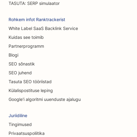
TASUTA: SERP simulaator
SEO Casual Dining restoranidele
SEO vaipade ja põrandakattematerjalide
Rohkem infot Ranktrackerist
kauplustele
White Label SaaS Backlink Service
Kuidas see toimib
SEO autopesulate jaoks
Partnerprogramm
SEO autokauplustele
Blogi
SEO puhastusteenuste jaoks
SEO sõnastik
SEO juhend
SEO kiropraktikutele
Tasuta SEO tööriistad
SEO kassikohvikutele
Külalispostituse leping
SEO keemilise koorimise teenuste jaoks
Google'i algoritmi uuenduste ajalugu
SEO rõivakauplustele
Juriidiline
SEO kraniofatsiaalsetele kirurgidele
Tingimused
Privaatsuspoliitika
SEO kohvipoodidele