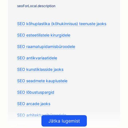
seoForLocal.description
SEO kõhuplastika (kõhukinnisus) teenuste jaoks
SEO esteetilistele kirurgidele
SEO raamatupidamisbüroodele
SEO antikvariaatidele
SEO kunstiklasside jaoks
SEO seadmete kauplustele
SEO lõbustuspargid
SEO arcade jaoks
SEO arhitektuuribüroodele
Jätka lugemist
SEO käsitöönduslikele kohviröstritele