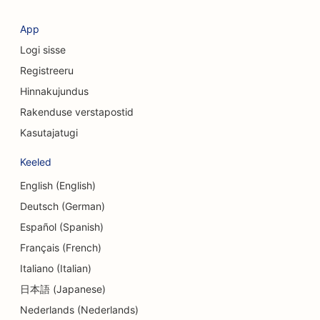
SEO kosmeetiliste kirurgide jaoks
App
Logi sisse
SEO krediidiühistutele
Registreeru
SEO konsultatsioonifirmadele
Hinnakujundus
SEO Delis'ile
Rakenduse verstapostid
Kasutajatugi
SEO võlanõustamise teenuste jaoks
Keeled
SEO valuutavahetusteenuste jaoks
English (English)
SEO tantsustuudiote jaoks
Deutsch (German)
SEO dermabrasiooniteenuste jaoks
Español (Spanish)
Français (French)
SEO päevakeskuste jaoks
Italiano (Italian)
SEO hambaravikliinikutele
日本語 (Japanese)
Nederlands (Nederlands)
SEO detailide kauplustele