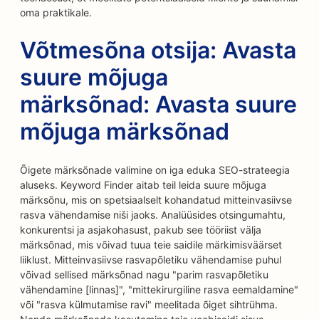
oma praktikale.
Võtmesõna otsija: Avasta
suure mõjuga
märksõnad: Avasta suure
mõjuga märksõnad
Õigete märksõnade valimine on iga eduka SEO-strateegia
aluseks. Keyword Finder aitab teil leida suure mõjuga
märksõnu, mis on spetsiaalselt kohandatud mitteinvasiivse
rasva vähendamise niši jaoks. Analüüsides otsingumahtu,
konkurentsi ja asjakohasust, pakub see tööriist välja
märksõnad, mis võivad tuua teie saidile märkimisväärset
liiklust. Mitteinvasiivse rasvapõletiku vähendamise puhul
võivad sellised märksõnad nagu "parim rasvapõletiku
vähendamine [linnas]", "mittekirurgiline rasva eemaldamine"
või "rasva külmutamise ravi" meelitada õiget sihtrühma.