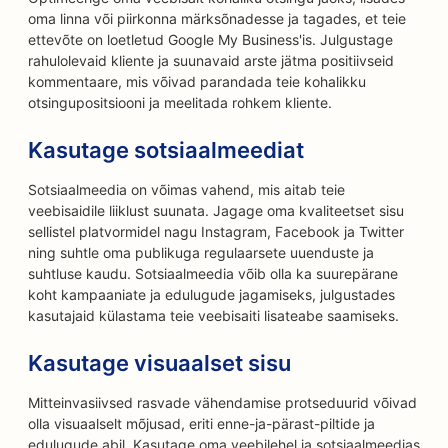
oma linna või piirkonna märksõnadesse ja tagades, et teie
ettevõte on loetletud Google My Business'is. Julgustage
rahulolevaid kliente ja suunavaid arste jätma positiivseid
kommentaare, mis võivad parandada teie kohalikku
otsingupositsiooni ja meelitada rohkem kliente.
Kasutage sotsiaalmeediat
Sotsiaalmeedia on võimas vahend, mis aitab teie
veebisaidile liiklust suunata. Jagage oma kvaliteetset sisu
sellistel platvormidel nagu Instagram, Facebook ja Twitter
ning suhtle oma publikuga regulaarsete uuenduste ja
suhtluse kaudu. Sotsiaalmeedia võib olla ka suurepärane
koht kampaaniate ja edulugude jagamiseks, julgustades
kasutajaid külastama teie veebisaiti lisateabe saamiseks.
Kasutage visuaalset sisu
Mitteinvasiivsed rasvade vähendamise protseduurid võivad
olla visuaalselt mõjusad, eriti enne-ja-pärast-piltide ja
edulugude abil. Kasutage oma veebilehel ja sotsiaalmeedias