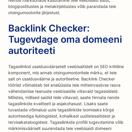
Nende märksõnade kasutamine teie veebisaidi sisus,
blogipostitustes ja metakirjeldustes võib parandada teie
otsingumootorite järjestust.
Backlink Checker:
Tugevdage oma domeeni
autoriteeti
Tagasilinkid usaldusväärsetelt veebisaitidelt on SEO kriitiline
komponent, mis annab otsingumootoritele märku, et teie
sait on usaldusväärne ja autoriteetne. Backlink Checker
tööriist võimaldab teil analüüsida teie mitteinvasiivse rasva
vähendamise teenuste veebisaidile viitavaid tagasisideid.
Mõistes, millised saidid teile viitavad, saate hinnata nende
tagasilinkide kvaliteeti ja asjakohasust. Lisaks saate
tuvastada võimalusi uute tagasilinkide loomiseks kõrge
autoriteediga ilublogidest, kohalikest uudistesaitidest ja
tervisekataloogidest. Tagasilinkide profiili tugevdamine võib
märkimisväärselt suurendada teie veebisaidi domeeni