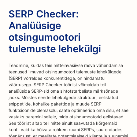
SERP Checker:
Analüüsige
otsingumootori
tulemuste lehekülgi
Teadmine, kuidas teie mitteinvasiivse rasva vähendamise
teenused ilmuvad otsingumootori tulemuste lehekülgedel
(SERP) võrreldes konkurentidega, on hindamatu
väärtusega. SERP Checker tööriist võimaldab teil
analüüsida SERP-sid oma sihtotstarbeliste märksõnade
jaoks. Mõistes nende lehekülgede struktuuri, eelistatud
snippet'ide, kohalike pakettide ja muude SERP-
funktsioonide olemasolu, saate optimeerida oma sisu, et see
vastaks paremini sellele, mida otsingumootorid eelistavad.
See tööriist aitab teil mitte ainult saavutada kõrgemaid
kohti, vaid ka hõivata rohkem ruumi SERPs, suurendades
tõenäosust, et meelitate potentsiaalseid kliente ja suunamisi