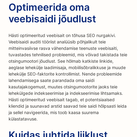
Optimeerida oma
veebisaidi jõudlust
Hästi optimeeritud veebisait on tõhusa SEO nurgakivi.
Veebisaidi auditi tööriist analüüsib põhjalikult teie
mitteinvasiivse rasva vähendamise teenuste veebisaiti,
tuvastades tehnilised probleemid, mis võivad takistada teie
otsingumootori jõudlust. See hõlmab katkiste linkide,
aeglase lehekülje laadimisaja, mobiilisõbralikkuse ja muude
lehekülje SEO-faktorite kontrollimist. Nende probleemide
lahendamisega saate parandada oma saidi
kasutajakogemust, muutes otsingumootorite jaoks teie
lehekülgede indekseerimise ja indekseerimise lihtsamaks.
Hästi optimeeritud veebisait tagab, et potentsiaalsed
kliendid ja suunavad arstid saavad teie saidi hõlpsasti leida
ja sellel navigeerida, mis toob kaasa suurema
külastatavuse.
Kuidas juhtida liiklust