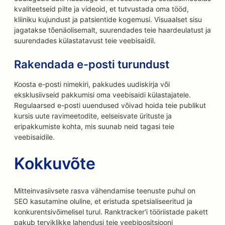
kvaliteetseid pilte ja videoid, et tutvustada oma tööd,
kliiniku kujundust ja patsientide kogemusi. Visuaalset sisu
jagatakse tõenäolisemalt, suurendades teie haardeulatust ja
suurendades külastatavust teie veebisaidil.
Rakendada e-posti turundust
Koosta e-posti nimekiri, pakkudes uudiskirja või
eksklusiivseid pakkumisi oma veebisaidi külastajatele.
Regulaarsed e-posti uuendused võivad hoida teie publikut
kursis uute ravimeetodite, eelseisvate ürituste ja
eripakkumiste kohta, mis suunab neid tagasi teie
veebisaidile.
Kokkuvõte
Mitteinvasiivsete rasva vähendamise teenuste puhul on
SEO kasutamine oluline, et eristuda spetsialiseeritud ja
konkurentsivõimelisel turul. Ranktracker'i tööriistade pakett
pakub terviklikke lahendusi teie veebipositsiooni