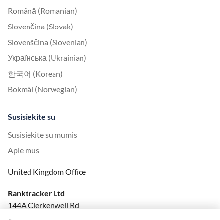
Română (Romanian)
Slovenčina (Slovak)
Slovenščina (Slovenian)
Українська (Ukrainian)
한국어 (Korean)
Bokmål (Norwegian)
Susisiekite su
Susisiekite su mumis
Apie mus
United Kingdom Office
Ranktracker Ltd
144A Clerkenwell Rd
London, EC1R 5DF