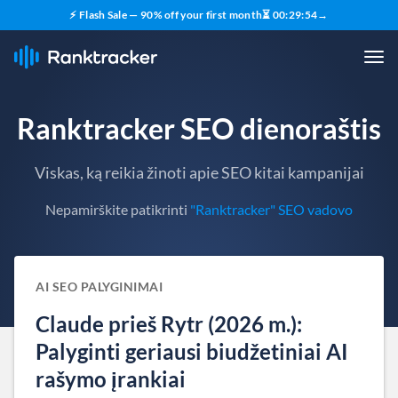
⚡ Flash Sale — 90% off your first month
⏳
00
:
29
:
54
→
Ranktracker SEO dienoraštis
Viskas, ką reikia žinoti apie SEO kitai kampanijai
Nepamirškite patikrinti
"Ranktracker" SEO vadovo
AI SEO PALYGINIMAI
Claude prieš Rytr (2026 m.):
Palyginti geriausi biudžetiniai AI
rašymo įrankiai