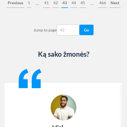
Previous
1
41
42
43
44
45
466
Next
…
…
Jump to page
Go
Ką sako žmonės?
Slide 1 of 13