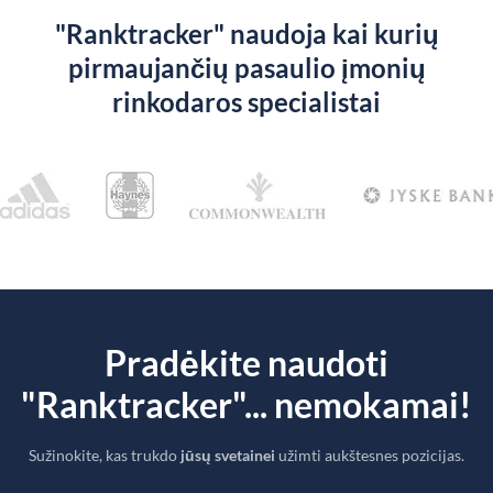
"Ranktracker" naudoja kai kurių
pirmaujančių pasaulio įmonių
rinkodaros specialistai
Pradėkite naudoti
"Ranktracker"... nemokamai!
Sužinokite, kas trukdo
jūsų svetainei
užimti aukštesnes pozicijas.