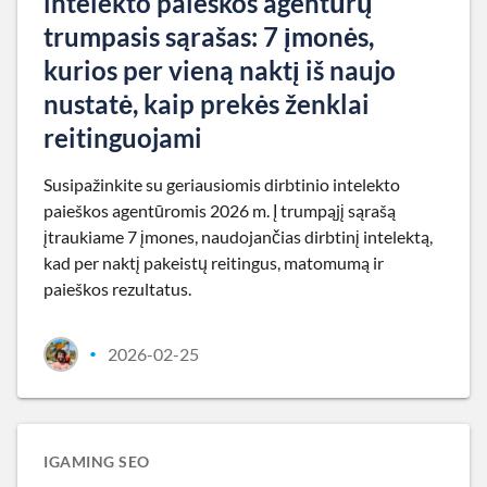
intelekto paieškos agentūrų
trumpasis sąrašas: 7 įmonės,
kurios per vieną naktį iš naujo
nustatė, kaip prekės ženklai
reitinguojami
Susipažinkite su geriausiomis dirbtinio intelekto
paieškos agentūromis 2026 m. Į trumpąjį sąrašą
įtraukiame 7 įmones, naudojančias dirbtinį intelektą,
kad per naktį pakeistų reitingus, matomumą ir
paieškos rezultatus.
2026-02-25
•
IGAMING SEO