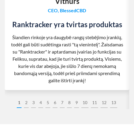
Vithurs
CEO, BlessedCBD
Ranktracker yra tvirtas produktas
Šiandien rinkoje yra daugybė rangų stebėjimo įrankių,
todėl gali būti sudėtinga rasti "tą vienintelį". Žaisdamas
su "Ranktracker" ir aptardamas įvairias jo funkcijas su
Feliksu, supratau, kad jie turi tvirtą produktą. Visiems,
kurie vis dar abejoja, jie siūlo 7 dienų nemokamą
bandomąją versiją, todėl prieš priimdami sprendimą
galite ištirti įrankį!
1
2
3
4
5
6
7
8
9
10
11
12
13