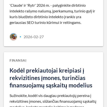
'Claude' ir 'Rytr' 2026 m. - palyginkite dirbtinio
intelekto rašymo našumą, įperkamumą, turinio gylį ir
kuris biudžeto dirbtinio intelekto įrankis yra
geriausias SEO turinio kūrimui ir reitingams.
2026-02-27
•
FINANSAI
Kodėl prekiautojai kreipiasi į
rekvizitines įmones, turinčias
finansuojamų sąskaitų modelius
Sužinokite, kodėl vis daugiau prekiautojų pereina į
rekvizitines įmones, siūlančias finansuojamų sąskaitų
modelius, lankstų mastelio keitimą ir mažesnę