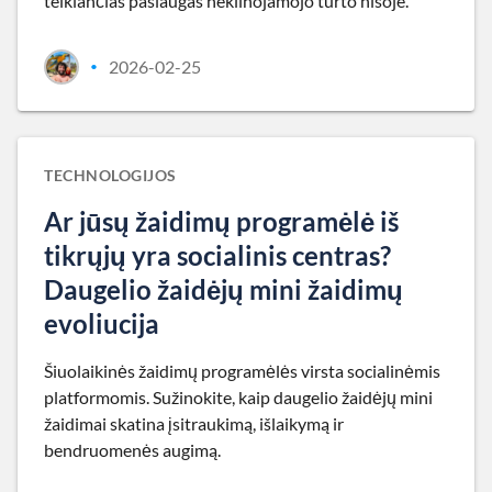
teikiančias paslaugas nekilnojamojo turto nišoje.
2026-02-25
•
TECHNOLOGIJOS
Ar jūsų žaidimų programėlė iš
tikrųjų yra socialinis centras?
Daugelio žaidėjų mini žaidimų
evoliucija
Šiuolaikinės žaidimų programėlės virsta socialinėmis
platformomis. Sužinokite, kaip daugelio žaidėjų mini
žaidimai skatina įsitraukimą, išlaikymą ir
bendruomenės augimą.