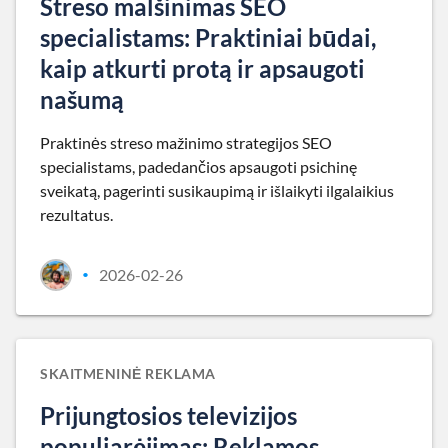
Streso malšinimas SEO
specialistams: Praktiniai būdai,
kaip atkurti protą ir apsaugoti
našumą
Praktinės streso mažinimo strategijos SEO
specialistams, padedančios apsaugoti psichinę
sveikatą, pagerinti susikaupimą ir išlaikyti ilgalaikius
rezultatus.
2026-02-26
•
SKAITMENINĖ REKLAMA
Prijungtosios televizijos
populiarėjimas: Reklamos