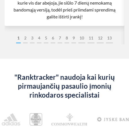
kurie vis dar abejoja, jie siūlo 7 dienų nemokamą
bandomąją versiją, todėl prieš priimdami sprendimą
galite ištirti įrankį!
1
2
3
4
5
6
7
8
9
10
11
12
13
"Ranktracker" naudoja kai kurių
pirmaujančių pasaulio įmonių
rinkodaros specialistai