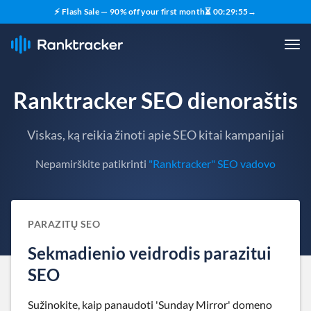
⚡ Flash Sale — 90% off your first month
⏳
00
:
29
:
54
→
Ranktracker SEO dienoraštis
Viskas, ką reikia žinoti apie SEO kitai kampanijai
Nepamirškite patikrinti
"Ranktracker" SEO vadovo
PARAZITŲ SEO
Sekmadienio veidrodis parazitui
SEO
Sužinokite, kaip panaudoti 'Sunday Mirror' domeno