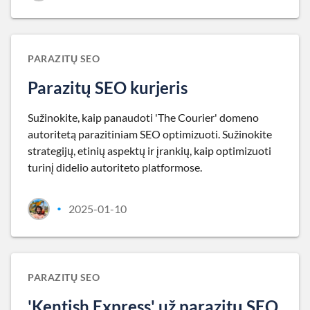
PARAZITŲ SEO
Parazitų SEO kurjeris
Sužinokite, kaip panaudoti 'The Courier' domeno
autoritetą parazitiniam SEO optimizuoti. Sužinokite
strategijų, etinių aspektų ir įrankių, kaip optimizuoti
turinį didelio autoriteto platformose.
2025-01-10
•
PARAZITŲ SEO
'Kentish Express' už parazitų SEO