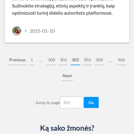
Sužinokite strategijų, etinių aspektų ir įrankių, kaip
optimizuoti turinį didelio autoriteto platformose.
2025-01-10
•
Previous
1
300
301
302
303
304
466
…
…
Next
Jump to page
Go
Ką sako žmonės?