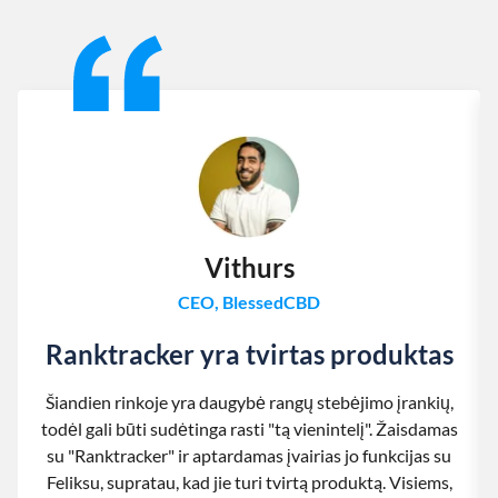
Slide 1 of 13
Vithurs
CEO, BlessedCBD
Ranktracker yra tvirtas produktas
Šiandien rinkoje yra daugybė rangų stebėjimo įrankių,
todėl gali būti sudėtinga rasti "tą vienintelį". Žaisdamas
su "Ranktracker" ir aptardamas įvairias jo funkcijas su
Feliksu, supratau, kad jie turi tvirtą produktą. Visiems,