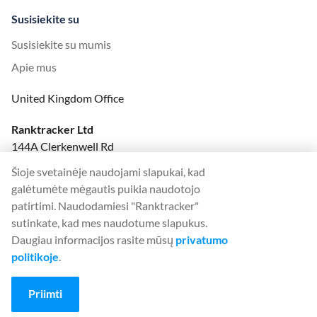
Susisiekite su
Susisiekite su mumis
Apie mus
United Kingdom Office
Ranktracker Ltd
144A Clerkenwell Rd
London, EC1R 5DF
Šioje svetainėje naudojami slapukai, kad
Company No: 08820809
galėtumėte mėgautis puikia naudotojo
felix@ranktracker.com
patirtimi. Naudodamiesi "Ranktracker"
sutinkate, kad mes naudotume slapukus.
Daugiau informacijos rasite mūsų
privatumo
politikoje
.
2015 -
2026
© Ranktracker. All Rights Reserved.
Priimti