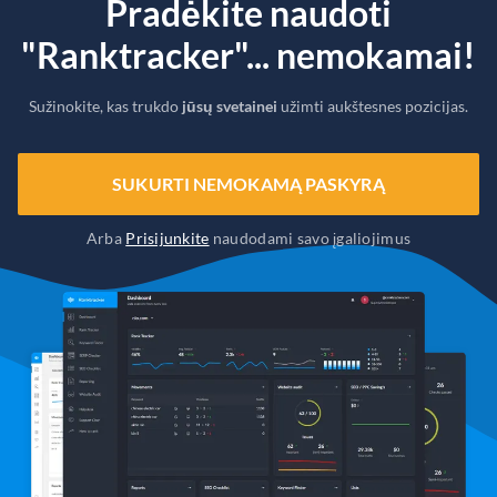
Pradėkite naudoti
"Ranktracker"... nemokamai!
Sužinokite, kas trukdo
jūsų svetainei
užimti aukštesnes pozicijas.
SUKURTI NEMOKAMĄ PASKYRĄ
Arba
Prisijunkite
naudodami savo įgaliojimus