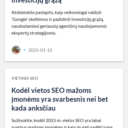
Atskleiskite paslaptis, kaip veiksmingai valdyti
'Google' skelbimus ir padidinti investicijų grąžą,
naudodamiesi geriausių agentūrų naudojamomis
ekspertų strategijomis.
2025-01-15
•
VIETINIS SEO
Kodėl vietos SEO mažoms
įmonėms yra svarbesnis nei bet
kada anksčiau
Sužinokite, kodėl 2025 m. vietos SEO yra labai
svarbus mažoms įmonėms ir kaip jis gali padėti jums