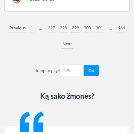
Previous
1
297
298
299
300
301
464
…
…
Next
Jump to page
Go
Ką sako žmonės?
Slide 1 of 13