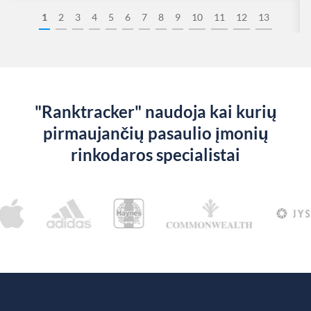
1
2
3
4
5
6
7
8
9
10
11
12
13
"Ranktracker" naudoja kai kurių
pirmaujančių pasaulio įmonių
rinkodaros specialistai