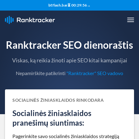
bf.flash.bar
⏳
00
:
29
:
55
→
Ranktracker SEO dienoraštis
Viskas, ką reikia žinoti apie SEO kitai kampanijai
Nepamirškite patikrinti
"Ranktracker" SEO vadovo
SOCIALINĖS ŽINIASKLAIDOS RINKODARA
Socialinės žiniasklaidos
pranešimų siuntimas:
Pagerinkite savo socialinės žiniasklaidos strategiją