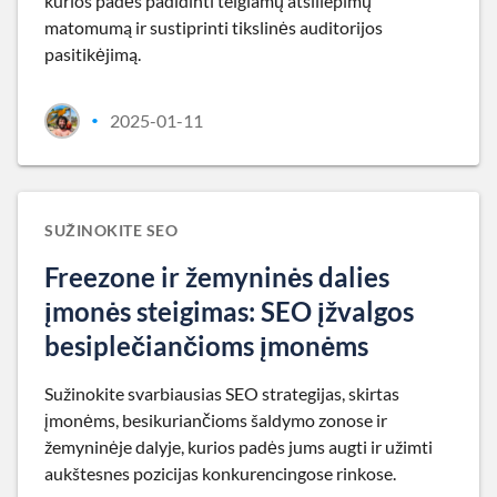
kurios padės padidinti teigiamų atsiliepimų
matomumą ir sustiprinti tikslinės auditorijos
pasitikėjimą.
2025-01-11
•
SUŽINOKITE SEO
Freezone ir žemyninės dalies
įmonės steigimas: SEO įžvalgos
besiplečiančioms įmonėms
Sužinokite svarbiausias SEO strategijas, skirtas
įmonėms, besikuriančioms šaldymo zonose ir
žemyninėje dalyje, kurios padės jums augti ir užimti
aukštesnes pozicijas konkurencingose rinkose.