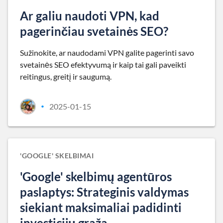
Ar galiu naudoti VPN, kad
pagerinčiau svetainės SEO?
Sužinokite, ar naudodami VPN galite pagerinti savo
svetainės SEO efektyvumą ir kaip tai gali paveikti
reitingus, greitį ir saugumą.
2025-01-15
•
'GOOGLE' SKELBIMAI
'Google' skelbimų agentūros
paslaptys: Strateginis valdymas
siekiant maksimaliai padidinti
investicijų grąžą