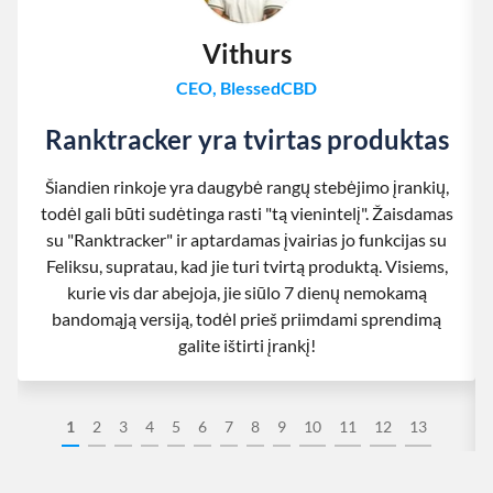
Vithurs
CEO, BlessedCBD
Ranktracker yra tvirtas produktas
Šiandien rinkoje yra daugybė rangų stebėjimo įrankių,
todėl gali būti sudėtinga rasti "tą vienintelį". Žaisdamas
su "Ranktracker" ir aptardamas įvairias jo funkcijas su
Feliksu, supratau, kad jie turi tvirtą produktą. Visiems,
kurie vis dar abejoja, jie siūlo 7 dienų nemokamą
bandomąją versiją, todėl prieš priimdami sprendimą
galite ištirti įrankį!
1
2
3
4
5
6
7
8
9
10
11
12
13