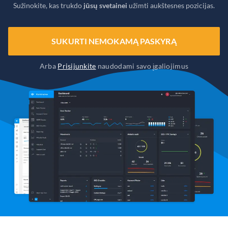
Sužinokite, kas trukdo
jūsų svetainei
užimti aukštesnes pozicijas.
SUKURTI NEMOKAMĄ PASKYRĄ
Arba
Prisijunkite
naudodami savo įgaliojimus