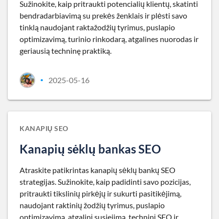
Sužinokite, kaip pritraukti potencialių klientų, skatinti
bendradarbiavimą su prekės ženklais ir plėsti savo
tinklą naudojant raktažodžių tyrimus, puslapio
optimizavimą, turinio rinkodarą, atgalines nuorodas ir
geriausią techninę praktiką.
2025-05-16
•
KANAPIŲ SEO
Kanapių sėklų bankas SEO
Atraskite patikrintas kanapių sėklų bankų SEO
strategijas. Sužinokite, kaip padidinti savo pozicijas,
pritraukti tikslinių pirkėjų ir sukurti pasitikėjimą,
naudojant raktinių žodžių tyrimus, puslapio
optimizavimą, atgalinį susiejimą, techninį SEO ir