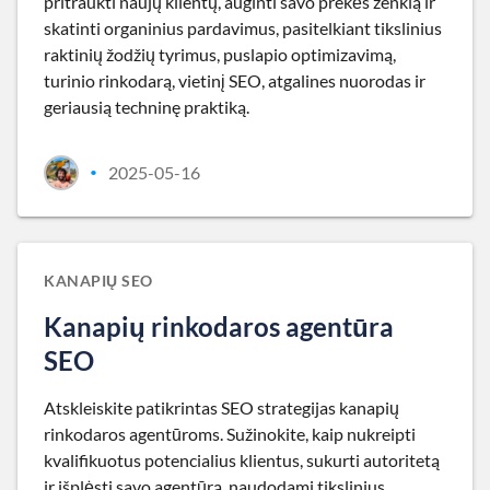
pritraukti naujų klientų, auginti savo prekės ženklą ir
skatinti organinius pardavimus, pasitelkiant tikslinius
raktinių žodžių tyrimus, puslapio optimizavimą,
turinio rinkodarą, vietinį SEO, atgalines nuorodas ir
geriausią techninę praktiką.
2025-05-16
•
KANAPIŲ SEO
Kanapių rinkodaros agentūra
SEO
Atskleiskite patikrintas SEO strategijas kanapių
rinkodaros agentūroms. Sužinokite, kaip nukreipti
kvalifikuotus potencialius klientus, sukurti autoritetą
ir išplėsti savo agentūrą, naudodami tikslinius