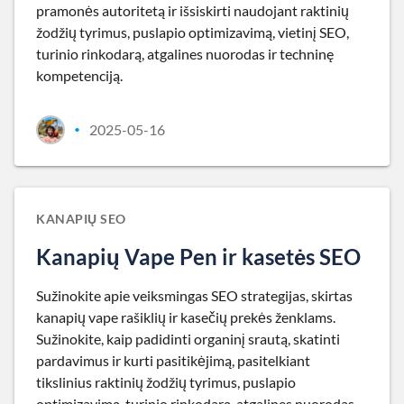
pramonės autoritetą ir išsiskirti naudojant raktinių
žodžių tyrimus, puslapio optimizavimą, vietinį SEO,
turinio rinkodarą, atgalines nuorodas ir techninę
kompetenciją.
2025-05-16
•
KANAPIŲ SEO
Kanapių Vape Pen ir kasetės SEO
Sužinokite apie veiksmingas SEO strategijas, skirtas
kanapių vape rašiklių ir kasečių prekės ženklams.
Sužinokite, kaip padidinti organinį srautą, skatinti
pardavimus ir kurti pasitikėjimą, pasitelkiant
tikslinius raktinių žodžių tyrimus, puslapio
optimizavimą, turinio rinkodarą, atgalines nuorodas,