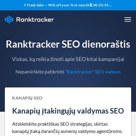
⚡ Flash Sale — 90% off your first month
⏳
00
:
29
:
53
→
Ranktracker SEO dienoraštis
Viskas, ką reikia žinoti apie SEO kitai kampanijai
Nepamirškite patikrinti
"Ranktracker" SEO vadovo
KANAPIŲ SEO
Kanapių įtakingųjų valdymas SEO
Atskleiskite praktiškas SEO strategijas, skirtas
kanapių įtaką darančių asmenų valdymo agentūroms.