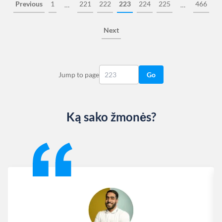
Previous
1
221
222
223
224
225
466
…
…
Next
Jump to page
Go
Ką sako žmonės?
Slide 1 of 13