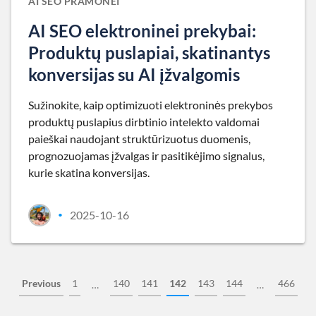
AI SEO PRAMONEI
AI SEO elektroninei prekybai:
Produktų puslapiai, skatinantys
konversijas su AI įžvalgomis
Sužinokite, kaip optimizuoti elektroninės prekybos
produktų puslapius dirbtinio intelekto valdomai
paieškai naudojant struktūrizuotus duomenis,
prognozuojamas įžvalgas ir pasitikėjimo signalus,
kurie skatina konversijas.
2025-10-16
•
Previous
1
140
141
142
143
144
466
…
…