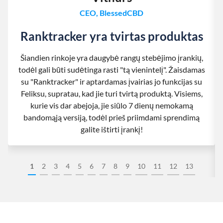
CEO, BlessedCBD
Ranktracker yra tvirtas produktas
Šiandien rinkoje yra daugybė rangų stebėjimo įrankių,
todėl gali būti sudėtinga rasti "tą vienintelį". Žaisdamas
su "Ranktracker" ir aptardamas įvairias jo funkcijas su
Feliksu, supratau, kad jie turi tvirtą produktą. Visiems,
kurie vis dar abejoja, jie siūlo 7 dienų nemokamą
bandomąją versiją, todėl prieš priimdami sprendimą
galite ištirti įrankį!
1
2
3
4
5
6
7
8
9
10
11
12
13