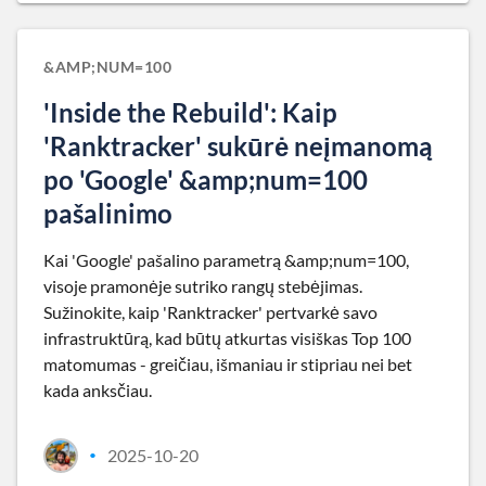
&AMP;NUM=100
'Inside the Rebuild': Kaip
'Ranktracker' sukūrė neįmanomą
po 'Google' &amp;num=100
pašalinimo
Kai 'Google' pašalino parametrą &amp;num=100,
visoje pramonėje sutriko rangų stebėjimas.
Sužinokite, kaip 'Ranktracker' pertvarkė savo
infrastruktūrą, kad būtų atkurtas visiškas Top 100
matomumas - greičiau, išmaniau ir stipriau nei bet
kada anksčiau.
2025-10-20
•