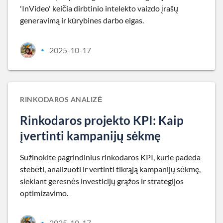
'InVideo' keičia dirbtinio intelekto vaizdo įrašų
generavimą ir kūrybines darbo eigas.
2025-10-17
•
RINKODAROS ANALIZĖ
Rinkodaros projekto KPI: Kaip
įvertinti kampanijų sėkmę
Sužinokite pagrindinius rinkodaros KPI, kurie padeda
stebėti, analizuoti ir vertinti tikrąją kampanijų sėkmę,
siekiant geresnės investicijų grąžos ir strategijos
optimizavimo.
2025-10-17
•