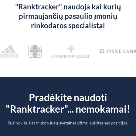
"Ranktracker" naudoja kai kurių
pirmaujančių pasaulio įmonių
rinkodaros specialistai
Pradėkite naudoti
"Ranktracker"... nemokamai!
Sužinokite, kas trukdo
jūsų svetainei
užimti aukštesnes pozicijas.