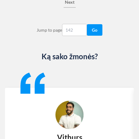
Next
Jump to page
Go
Ką sako žmonės?
Slide 1 of 13
Vithurs