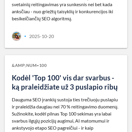
svetainių reitingavimas yra sunkesnis nei bet kada
anksčiau - nuo griežtų taisyklių ir konkurencijos iki
besikeičiančių SEO algoritmų.
2025-10-20
•
&AMP;NUM=100
Kodėl 'Top 100' vis dar svarbus -
ką praleidžiate už 3 puslapio ribų
Dauguma SEO įrankių sustoja ties trečiuoju puslapiu
ir praleidžia daugiau nei 70 % reitingavimo duomenų.
Sužinokite, kodėl pilnas Top 100 sekimas yra labai
svarbus ilgųjų pozicijų augimui, AI matomumui ir
ankstyvojo etapo SEO pagreičiui - ir kaip