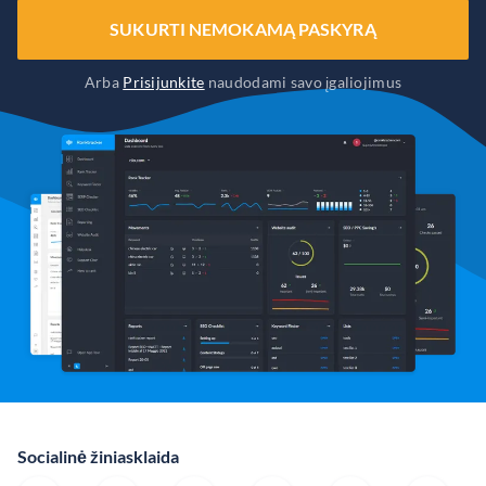
SUKURTI NEMOKAMĄ PASKYRĄ
Arba
Prisijunkite
naudodami savo įgaliojimus
Socialinė žiniasklaida