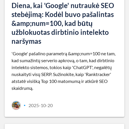
Diena, kai 'Google' nutraukė SEO
stebėjimą: Kodėl buvo pašalintas
&amp;num=100, kad būtų
užblokuotas dirbtinio intelekto
naršymas
'Google' pašalino parametrą &amp;num=100 ne tam,
kad sumažintų serverio apkrovą, o tam, kad dirbtinio
intelekto sistemos, tokios kaip 'ChatGPT', negalėtų
nuskaityti visų SERP. Sužinokite, kaip 'Ranktracker'
atstatė visišką Top 100 matomumą ir atkūrė SEO
skaidrumą.
2025-10-20
•