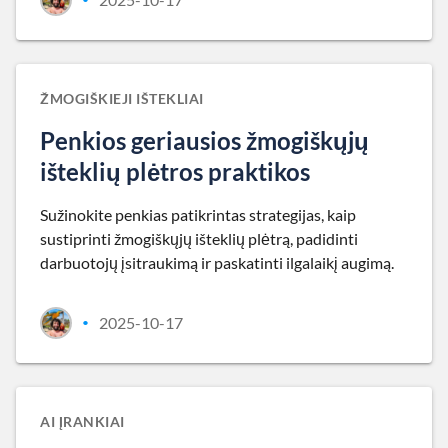
ŽMOGIŠKIEJI IŠTEKLIAI
Penkios geriausios žmogiškųjų
išteklių plėtros praktikos
Sužinokite penkias patikrintas strategijas, kaip
sustiprinti žmogiškųjų išteklių plėtrą, padidinti
darbuotojų įsitraukimą ir paskatinti ilgalaikį augimą.
2025-10-17
•
AI ĮRANKIAI