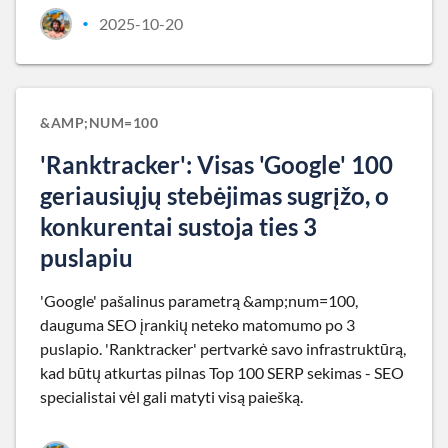
2025-10-20
•
&AMP;NUM=100
'Ranktracker': Visas 'Google' 100
geriausiųjų stebėjimas sugrįžo, o
konkurentai sustoja ties 3
puslapiu
'Google' pašalinus parametrą &amp;num=100,
dauguma SEO įrankių neteko matomumo po 3
puslapio. 'Ranktracker' pertvarkė savo infrastruktūrą,
kad būtų atkurtas pilnas Top 100 SERP sekimas - SEO
specialistai vėl gali matyti visą paiešką.