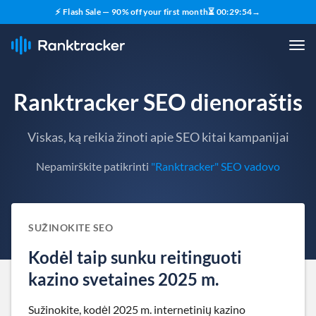
⚡ Flash Sale — 90% off your first month
⏳
00
:
29
:
54
→
Ranktracker SEO dienoraštis
Viskas, ką reikia žinoti apie SEO kitai kampanijai
Nepamirškite patikrinti
"Ranktracker" SEO vadovo
SUŽINOKITE SEO
Kodėl taip sunku reitinguoti
kazino svetaines 2025 m.
Sužinokite, kodėl 2025 m. internetinių kazino