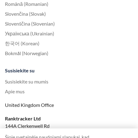
Română (Romanian)
Slovenčina (Slovak)
Slovenščina (Slovenian)
Українська (Ukrainian)
한국어 (Korean)
Bokmål (Norwegian)
Susisiekite su
Susisiekite su mumis
Apie mus
United Kingdom Office
Ranktracker Ltd
144A Clerkenwell Rd
London, EC1R 5DF
Šioje svetainėje naudojami slapukai, kad