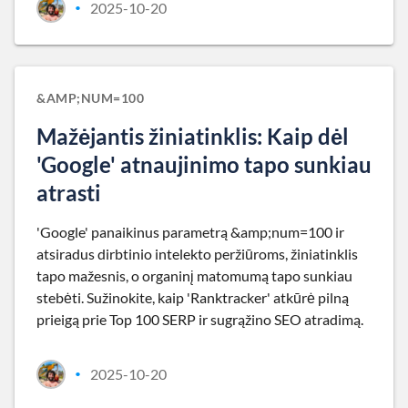
2025-10-20
•
&AMP;NUM=100
Mažėjantis žiniatinklis: Kaip dėl
'Google' atnaujinimo tapo sunkiau
atrasti
'Google' panaikinus parametrą &amp;num=100 ir
atsiradus dirbtinio intelekto peržiūroms, žiniatinklis
tapo mažesnis, o organinį matomumą tapo sunkiau
stebėti. Sužinokite, kaip 'Ranktracker' atkūrė pilną
prieigą prie Top 100 SERP ir sugrąžino SEO atradimą.
2025-10-20
•