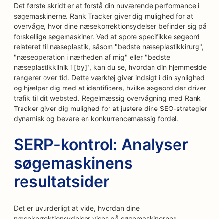
Det første skridt er at forstå din nuværende performance i
søgemaskinerne. Rank Tracker giver dig mulighed for at
overvåge, hvor dine næsekorrektionsydelser befinder sig på
forskellige søgemaskiner. Ved at spore specifikke søgeord
relateret til næseplastik, såsom "bedste næseplastikkirurg",
"næseoperation i nærheden af mig" eller "bedste
næseplastikklinik i [by]", kan du se, hvordan din hjemmeside
rangerer over tid. Dette værktøj giver indsigt i din synlighed
og hjælper dig med at identificere, hvilke søgeord der driver
trafik til dit websted. Regelmæssig overvågning med Rank
Tracker giver dig mulighed for at justere dine SEO-strategier
dynamisk og bevare en konkurrencemæssig fordel.
SERP-kontrol: Analyser
søgemaskinens
resultatsider
Det er uvurderligt at vide, hvordan dine
næsekorrektionsydelser vises på søgemaskinernes