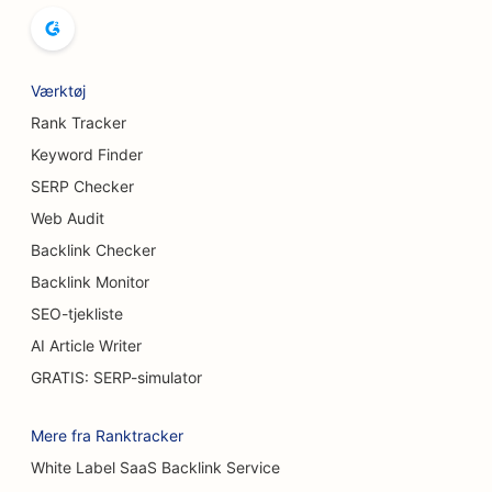
SEO til bowlingbaner
SEO for bryggerier
Værktøj
SEO for brystforstørrelsesydelser
Rank Tracker
SEO for buffetrestauranter
Keyword Finder
SERP Checker
SEO til burgerbiler
Web Audit
SEO for kagebutikker
Backlink Checker
SEO for bilforhandlere
Backlink Monitor
SEO-tjekliste
SEO for brandsårskirurger
AI Article Writer
SEO for bilvaskere
GRATIS: SERP-simulator
SEO for caféer
Mere fra Ranktracker
SEO for tæppe- og gulvbutikker
White Label SaaS Backlink Service