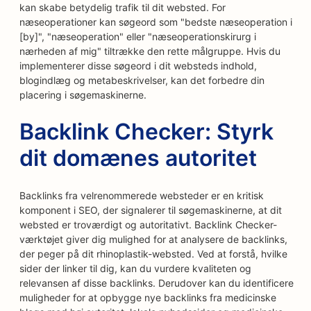
kan skabe betydelig trafik til dit websted. For
næseoperationer kan søgeord som "bedste næseoperation i
[by]", "næseoperation" eller "næseoperationskirurg i
nærheden af mig" tiltrække den rette målgruppe. Hvis du
implementerer disse søgeord i dit websteds indhold,
blogindlæg og metabeskrivelser, kan det forbedre din
placering i søgemaskinerne.
Backlink Checker: Styrk
dit domænes autoritet
Backlinks fra velrenommerede websteder er en kritisk
komponent i SEO, der signalerer til søgemaskinerne, at dit
websted er troværdigt og autoritativt. Backlink Checker-
værktøjet giver dig mulighed for at analysere de backlinks,
der peger på dit rhinoplastik-websted. Ved at forstå, hvilke
sider der linker til dig, kan du vurdere kvaliteten og
relevansen af disse backlinks. Derudover kan du identificere
muligheder for at opbygge nye backlinks fra medicinske