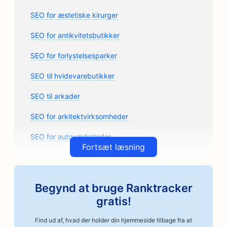
SEO for æstetiske kirurger
SEO for antikvitetsbutikker
SEO for forlystelsesparker
SEO til hvidevarebutikker
SEO til arkader
SEO for arkitektvirksomheder
SEO for autoværksteder
Fortsæt læsning
SEO for butikker med bildele
SEO til kunstkurser
Begynd at bruge Ranktracker
SEO for autoværksteder
gratis!
SEO for håndværksmæssige kafferisterier
Find ud af, hvad der holder din hjemmeside tilbage fra at