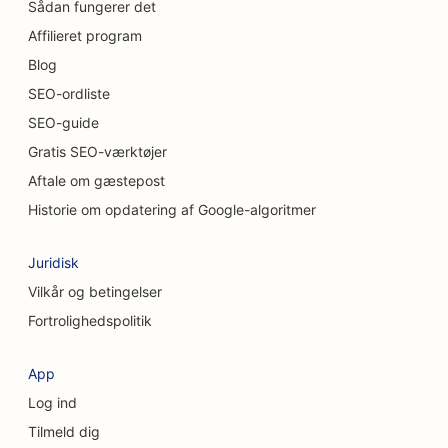
SEO for uformelle restauranter
Sådan fungerer det
Affilieret program
SEO for kemiske peeling-tjenester
Blog
SEO til kattecaféer
SEO-ordliste
SEO-guide
SEO for kiropraktorer
Gratis SEO-værktøjer
SEO til rengøringsservice
Aftale om gæstepost
SEO for kaffebarer
Historie om opdatering af Google-algoritmer
SEO for konsulentfirmaer
Juridisk
SEO for kosmetiske kirurger
Vilkår og betingelser
Fortrolighedspolitik
SEO til tøjbutikker
SEO for valutavekslingstjenester
App
Log ind
SEO for kraniofaciale kirurger
Tilmeld dig
SEO for kreditforeninger