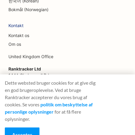
한국어 (Korean)
SEO for finansielle planlæggere
Bokmål (Norwegian)
SEO for finansielle tjenester
Kontakt
SEO for fine restauranter
Kontakt os
SEO for fastfood-restauranter
Om os
SEO for blomsterhandlere
United Kingdom Office
SEO til food trucks
Ranktracker Ltd
144A Clerkenwell Rd
SEO for franske konditorier
London, EC1R 5DF
Dette websted bruger cookies for at give dig
Company No: 08820809
en god brugeroplevelse. Ved at bruge
SEO til food courts
felix@ranktracker.com
Ranktracker accepterer du vores brug af
SEO for butikker med frossen yoghurt
cookies. Se vores
politik om beskyttelse af
personlige oplysninger
for at få flere
SEO for møbelbutikker
oplysninger.
2015 -
2026
© Ranktracker. All Rights Reserved.
SEO for lastbiler med fusionskøkken
Accepter