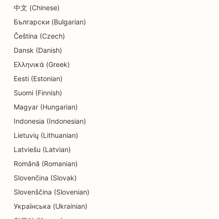
中文 (Chinese)
SEO for renserier
Български (Bulgarian)
SEO for elektrikere
Čeština (Czech)
Dansk (Danish)
SEO for elektronikbutikker
Ελληνικά (Greek)
SEO for endodontister
Eesti (Estonian)
SEO for underholdning og fritid
Suomi (Finnish)
Magyar (Hungarian)
SEO for ingeniørfirmaer
Indonesia (Indonesian)
EO til etniske restauranter
Lietuvių (Lithuanian)
Latviešu (Latvian)
SEO for Escape Rooms
Română (Romanian)
SEO for ansigtsløftningstjenester
Slovenčina (Slovak)
SEO for familierestauranter
Slovenščina (Slovenian)
Українська (Ukrainian)
SEO for jord-til-bord-restauranter