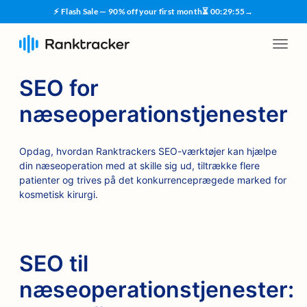
⚡ Flash Sale — 90% off your first month
⏳
00
:
29
:
55
→
SEO for
næseoperationstjenester
Opdag, hvordan Ranktrackers SEO-værktøjer kan hjælpe
din næseoperation med at skille sig ud, tiltrække flere
patienter og trives på det konkurrenceprægede marked for
kosmetisk kirurgi.
SEO til
næseoperationstjenester: