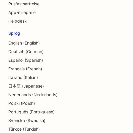
Prisfastsættelse
SEO for cupcake-butikker
App-milepæle
Helpdesk
SEO for dansestudier
Sprog
SEO for daginstitutioner
English (English)
SEO for gældsrådgivningstjenester
Deutsch (German)
SEO for tandlægeklinikker
Español (Spanish)
Français (French)
SEO for delikatesseforretninger
Italiano (Italian)
SEO for spisesteder
日本語 (Japanese)
SEO for dermabrasionstjenester
Nederlands (Nederlands)
Polski (Polish)
SEO for detailbutikker
Português (Portuguese)
SEO for donutbutikker
Svenska (Swedish)
Türkçe (Turkish)
SEO for uddannelse og børnepasning