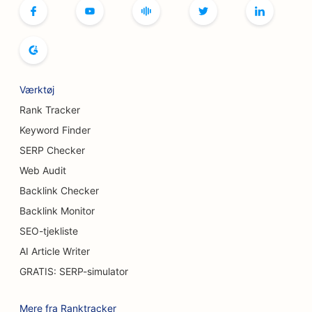
SEO for brødbagerier
SEO til bowlingbaner
SEO for bryggerier
Værktøj
SEO for brystforstørrelsesydelser
Rank Tracker
SEO for buffetrestauranter
Keyword Finder
SERP Checker
SEO til burgerbiler
Web Audit
SEO for kagebutikker
Backlink Checker
SEO for bilforhandlere
Backlink Monitor
SEO-tjekliste
SEO for brandsårskirurger
AI Article Writer
SEO for bilvaskere
GRATIS: SERP-simulator
SEO for caféer
Mere fra Ranktracker