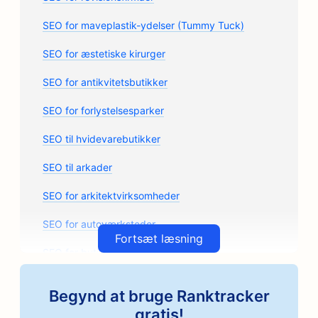
SEO for maveplastik-ydelser (Tummy Tuck)
SEO for æstetiske kirurger
SEO for antikvitetsbutikker
SEO for forlystelsesparker
SEO til hvidevarebutikker
SEO til arkader
SEO for arkitektvirksomheder
SEO for autoværksteder
Fortsæt læsning
SEO for butikker med bildele
SEO til kunstkurser
Begynd at bruge Ranktracker
SEO for autoværksteder
gratis!