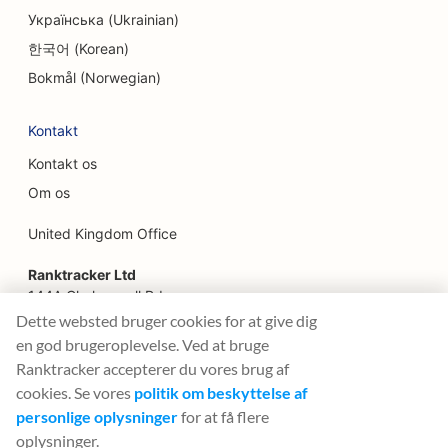
Українська (Ukrainian)
SEO for jord-til-bord-restauranter
한국어 (Korean)
SEO for finansielle planlæggere
Bokmål (Norwegian)
SEO for finansielle tjenester
Kontakt
SEO for fine restauranter
Kontakt os
SEO for fastfood-restauranter
Om os
SEO for blomsterhandlere
United Kingdom Office
SEO til food trucks
Ranktracker Ltd
144A Clerkenwell Rd
SEO for franske konditorier
London, EC1R 5DF
Dette websted bruger cookies for at give dig
Company No: 08820809
en god brugeroplevelse. Ved at bruge
SEO til food courts
felix@ranktracker.com
Ranktracker accepterer du vores brug af
SEO for butikker med frossen yoghurt
cookies. Se vores
politik om beskyttelse af
personlige oplysninger
for at få flere
SEO for møbelbutikker
oplysninger.
2015 -
2026
© Ranktracker. All Rights Reserved.