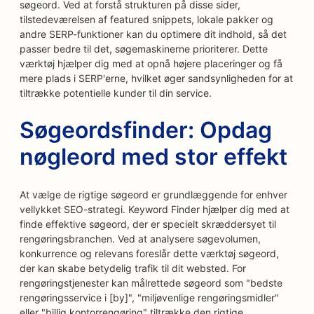
søgeord. Ved at forstå strukturen på disse sider,
tilstedeværelsen af featured snippets, lokale pakker og
andre SERP-funktioner kan du optimere dit indhold, så det
passer bedre til det, søgemaskinerne prioriterer. Dette
værktøj hjælper dig med at opnå højere placeringer og få
mere plads i SERP'erne, hvilket øger sandsynligheden for at
tiltrække potentielle kunder til din service.
Søgeordsfinder: Opdag
nøgleord med stor effekt
At vælge de rigtige søgeord er grundlæggende for enhver
vellykket SEO-strategi. Keyword Finder hjælper dig med at
finde effektive søgeord, der er specielt skræddersyet til
rengøringsbranchen. Ved at analysere søgevolumen,
konkurrence og relevans foreslår dette værktøj søgeord,
der kan skabe betydelig trafik til dit websted. For
rengøringstjenester kan målrettede søgeord som "bedste
rengøringsservice i [by]", "miljøvenlige rengøringsmidler"
eller "billig kontorrengøring" tiltrække den rigtige