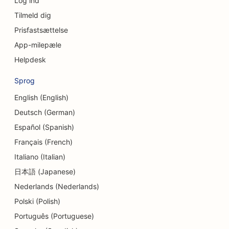
Log ind
SEO for kraniofaciale kirurger
Tilmeld dig
SEO for kreditforeninger
Prisfastsættelse
SEO for cupcake-butikker
App-milepæle
Helpdesk
SEO for dansestudier
Sprog
SEO for daginstitutioner
English (English)
SEO for gældsrådgivningstjenester
Deutsch (German)
SEO for tandlægeklinikker
Español (Spanish)
Français (French)
SEO for delikatesseforretninger
Italiano (Italian)
SEO for spisesteder
日本語 (Japanese)
SEO for dermabrasionstjenester
Nederlands (Nederlands)
Polski (Polish)
SEO for detailbutikker
Português (Portuguese)
SEO for donutbutikker