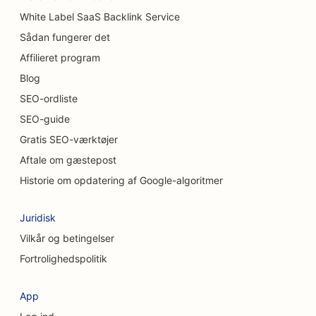
SEO for tæppe- og gulvbutikker
White Label SaaS Backlink Service
SEO for uformelle restauranter
Sådan fungerer det
Affilieret program
SEO for kemiske peeling-tjenester
Blog
SEO til kattecaféer
SEO-ordliste
SEO-guide
SEO for kiropraktorer
Gratis SEO-værktøjer
SEO til rengøringsservice
Aftale om gæstepost
SEO for kaffebarer
Historie om opdatering af Google-algoritmer
SEO for konsulentfirmaer
Juridisk
SEO for kosmetiske kirurger
Vilkår og betingelser
Fortrolighedspolitik
SEO til tøjbutikker
SEO for valutavekslingstjenester
App