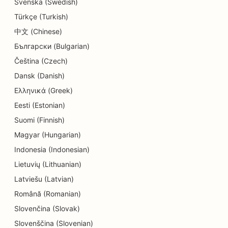
Svenska (Swedish)
Türkçe (Turkish)
SEO for uddannelse og børnepasning
中文 (Chinese)
SEO for renserier
Български (Bulgarian)
SEO for elektrikere
Čeština (Czech)
Dansk (Danish)
SEO for elektronikbutikker
Ελληνικά (Greek)
SEO for endodontister
Eesti (Estonian)
SEO for underholdning og fritid
Suomi (Finnish)
Magyar (Hungarian)
SEO for ingeniørfirmaer
Indonesia (Indonesian)
EO til etniske restauranter
Lietuvių (Lithuanian)
Latviešu (Latvian)
SEO for Escape Rooms
Română (Romanian)
SEO for ansigtsløftningstjenester
Slovenčina (Slovak)
SEO for familierestauranter
Slovenščina (Slovenian)