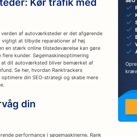
eder: Kør trafik med
SEO
 verden af autoværksteder er det afgørende
r vigtigt at tilbyde reparationer af høj
en en stærk online tilstedeværelse kan gøre
ække flere kunder. Søgemaskineoptimering
e, at dit autoværksted bliver bemærket af
Opret
mfund. Se her, hvordan Ranktrackers
kræv
 optimere din SEO-strategi og skabe mere
e.
rvåg din
uværende performance i søgemaskinerne. Rank