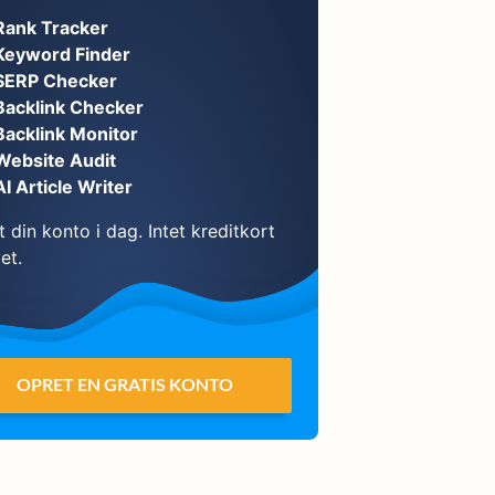
Rank Tracker
Keyword Finder
SERP Checker
Backlink Checker
Backlink Monitor
Website Audit
AI Article Writer
 din konto i dag. Intet kreditkort
et.
OPRET EN GRATIS KONTO