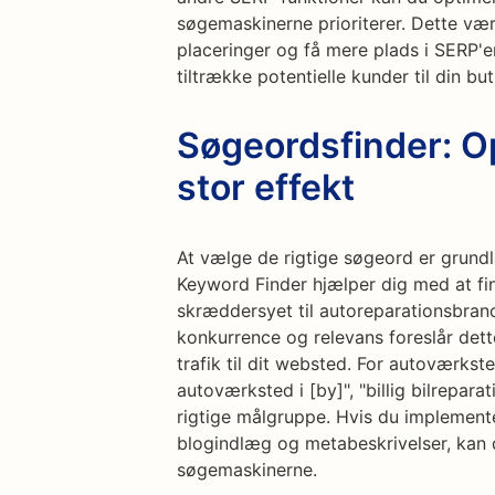
søgemaskinerne prioriterer. Dette væ
placeringer og få mere plads i SERP'e
tiltrække potentielle kunder til din but
Søgeordsfinder: 
stor effekt
At vælge de rigtige søgeord er grund
Keyword Finder hjælper dig med at fin
skræddersyet til autoreparationsbran
konkurrence og relevans foreslår det
trafik til dit websted. For autoværk
autoværksted i [by]", "billig bilreparat
rigtige målgruppe. Hvis du implemente
blogindlæg og metabeskrivelser, kan d
søgemaskinerne.