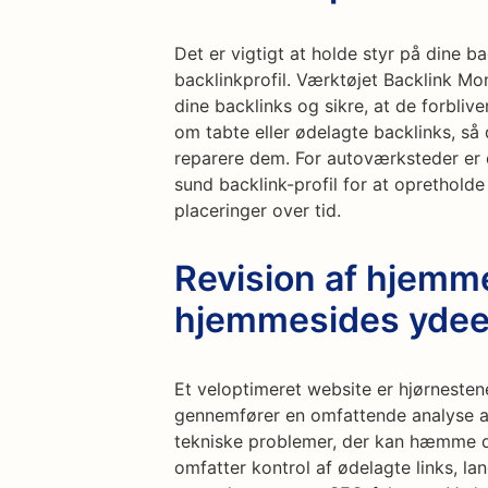
Det er vigtigt at holde styr på dine b
backlinkprofil. Værktøjet Backlink Mo
dine backlinks og sikre, at de forbliv
om tabte eller ødelagte backlinks, så du
reparere dem. For autoværksteder er 
sund backlink-profil for at oprethol
placeringer over tid.
Revision af hjemm
hjemmesides yde
Et veloptimeret website er hjørnesten
gennemfører en omfattende analyse af
tekniske problemer, der kan hæmme d
omfatter kontrol af ødelagte links, l