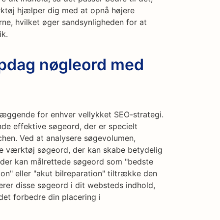
rktøj hjælper dig med at opnå højere
rne, hvilket øger sandsynligheden for at
ik.
Opdag nøgleord med
læggende for enhver vellykket SEO-strategi.
de effektive søgeord, der er specielt
chen. Ved at analysere søgevolumen,
te værktøj søgeord, der kan skabe betydelig
steder kan målrettede søgeord som "bedste
ion" eller "akut bilreparation" tiltrække den
rer disse søgeord i dit websteds indhold,
et forbedre din placering i