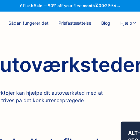
⚡ Flash Sale — 90% off your first month
⏳
00
:
29
:
55
→
Sådan fungerer det
Prisfastsættelse
Blog
Hjælp
autoværkstede
tøjer kan hjælpe dit autoværksted med at
 og trives på det konkurrenceprægede
ALT-