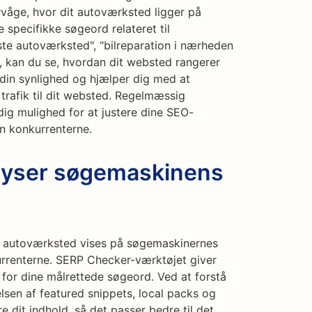
rvåge, hvor dit autoværksted ligger på
 specifikke søgeord relateret til
ste autoværksted", "bilreparation i nærheden
", kan du se, hvordan dit websted rangerer
i din synlighed og hjælper dig med at
r trafik til dit websted. Regelmæssig
ig mulighed for at justere dine SEO-
n konkurrenterne.
lyser søgemaskinens
dit autoværksted vises på søgemaskinernes
nkurrenterne. SERP Checker-værktøjet giver
 for dine målrettede søgeord. Ved at forstå
elsen af featured snippets, local packs og
 dit indhold, så det passer bedre til det,