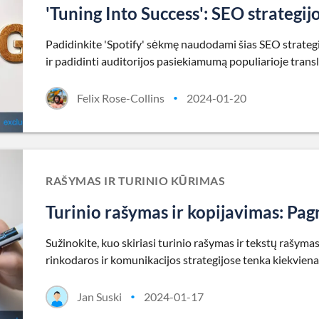
'Tuning Into Success': SEO strategijo
Padidinkite 'Spotify' sėkmę naudodami šias SEO strategij
ir padidinti auditorijos pasiekiamumą populiarioje transl
Felix Rose-Collins
2024-01-20
•
RAŠYMAS IR TURINIO KŪRIMAS
Turinio rašymas ir kopijavimas: Pagr
Sužinokite, kuo skiriasi turinio rašymas ir tekstų rašym
rinkodaros ir komunikacijos strategijose tenka kiekvienam
Jan Suski
2024-01-17
•