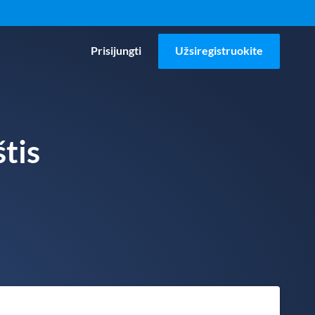
Prisijungti
Užsiregistruokite
tis