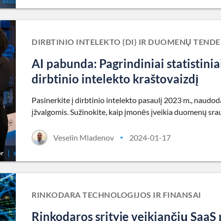
DIRBTINIO INTELEKTO (DI) IR DUOMENŲ TEND
AI pabunda: Pagrindiniai statistini
dirbtinio intelekto kraštovaizdį
Pasinerkite į dirbtinio intelekto pasaulį 2023 m., naudod
įžvalgomis. Sužinokite, kaip įmonės įveikia duomenų sraut
Veselin Mladenov
2024-01-17
•
RINKODARA TECHNOLOGIJOS IR FINANSAI
Rinkodaros srityje veikiančių SaaS