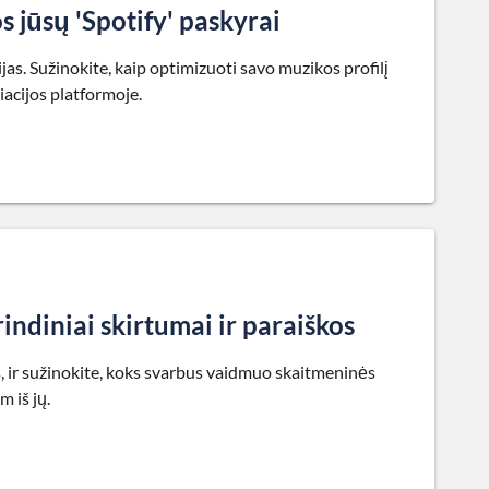
s jūsų 'Spotify' paskyrai
as. Sužinokite, kaip optimizuoti savo muzikos profilį
iacijos platformoje.
indiniai skirtumai ir paraiškos
as, ir sužinokite, koks svarbus vaidmuo skaitmeninės
 iš jų.