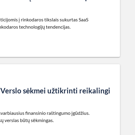
ticijomis į rinkodaros tikslais sukurtas SaaS
nkodaros technologijų tendencijas.
Verslo sėkmei užtikrinti reikalingi
svarbiausius finansinio raštingumo įgūdžius.
ūsų verslas būtų sėkmingas.