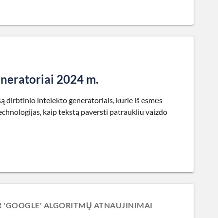
generatoriai 2024 m.
šą dirbtinio intelekto generatoriais, kurie iš esmės
echnologijas, kaip tekstą paversti patraukliu vaizdo
R 'GOOGLE' ALGORITMŲ ATNAUJINIMAI