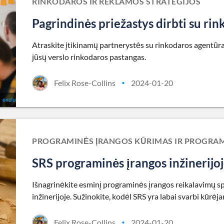
RINKODAROS IR REKLAMOS STRATEGIJOS
Pagrindinės priežastys dirbti su ri
Atraskite įtikinamų partnerystės su rinkodaros agentūra p
jūsų verslo rinkodaros pastangas.
Felix Rose-Collins
2024-01-20
•
PROGRAMINĖS ĮRANGOS KŪRIMAS IR PROGRAMI
SRS programinės įrangos inžinerijoj
Išnagrinėkite esminį programinės įrangos reikalavimų sp
inžinerijoje. Sužinokite, kodėl SRS yra labai svarbi kūrėj
Felix Rose-Collins
2024-01-20
•