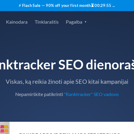
⚡ Flash Sale — 90% off your first month
⏳
00
:
29
:
53
→
Kainodara
Tinklaraštis
Pagalba
nktracker SEO dienoraš
Viskas, ką reikia žinoti apie SEO kitai kampanijai
Nepamirškite patikrinti
"Ranktracker" SEO vadovo