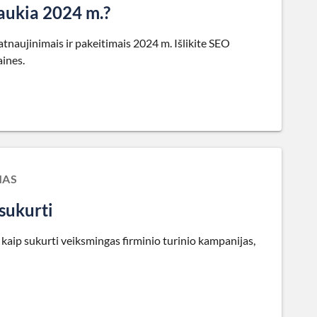
laukia 2024 m.?
atnaujinimais ir pakeitimais 2024 m. Išlikite SEO
aines.
MAS
 sukurti
, kaip sukurti veiksmingas firminio turinio kampanijas,