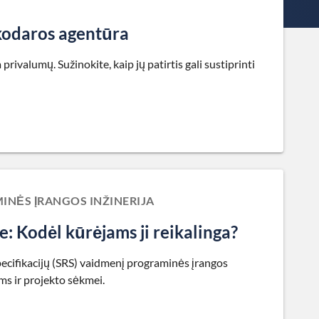
nkodaros agentūra
rivalumų. Sužinokite, kaip jų patirtis gali sustiprinti
NĖS ĮRANGOS INŽINERIJA
e: Kodėl kūrėjams ji reikalinga?
ecifikacijų (SRS) vaidmenį programinės įrangos
ams ir projekto sėkmei.