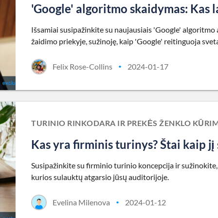
'Google' algoritmo skaidymas: Kas 
Išsamiai susipažinkite su naujausiais 'Google' algoritmo 
žaidimo priekyje, sužinoję, kaip 'Google' reitinguoja svet
Felix Rose-Collins
2024-01-17
•
TURINIO RINKODARA IR PREKĖS ŽENKLO KŪRI
Kas yra firminis turinys? Štai kaip jį
Susipažinkite su firminio turinio koncepcija ir sužinokite
kurios sulauktų atgarsio jūsų auditorijoje.
Evelina Milenova
2024-01-12
•