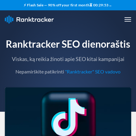
⚡ Flash Sale — 90% off your first month
⏳
00
:
29
:
52
→
Ranktracker SEO dienoraštis
Viskas, ką reikia žinoti apie SEO kitai kampanijai
Nepamirškite patikrinti
"Ranktracker" SEO vadovo