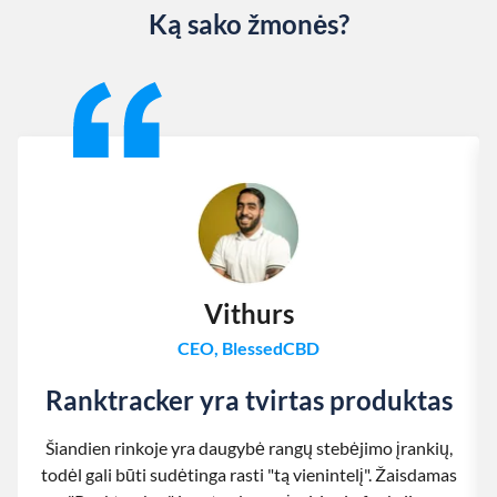
Ką sako žmonės?
Slide 1 of 13
Vithurs
CEO, BlessedCBD
Ranktracker yra tvirtas produktas
Šiandien rinkoje yra daugybė rangų stebėjimo įrankių,
todėl gali būti sudėtinga rasti "tą vienintelį". Žaisdamas