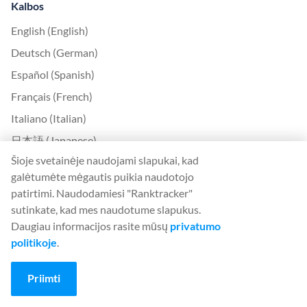
Kalbos
English (English)
Deutsch (German)
Español (Spanish)
Français (French)
Italiano (Italian)
日本語 (Japanese)
Šioje svetainėje naudojami slapukai, kad
Nederlands (Nederlands)
galėtumėte mėgautis puikia naudotojo
Polski (Polish)
patirtimi. Naudodamiesi "Ranktracker"
Português (Portuguese)
sutinkate, kad mes naudotume slapukus.
Daugiau informacijos rasite mūsų
privatumo
Svenska (Swedish)
politikoje
.
Türkçe (Turkish)
中文 (Chinese)
Priimti
Български (Bulgarian)