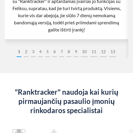
su "Ranktracker" ir aptardamas įvairias jo funkcijas su
Feliksu, supratau, kad jie turi tvirtą produktą. Visiems,
kurie vis dar abejoja, jie siūlo 7 dienų nemokamą
bandomąją versiją, todėl prieš priimdami sprendimą
galite ištirti įrankį!
1
2
3
4
5
6
7
8
9
10
11
12
13
"Ranktracker" naudoja kai kurių
pirmaujančių pasaulio įmonių
rinkodaros specialistai