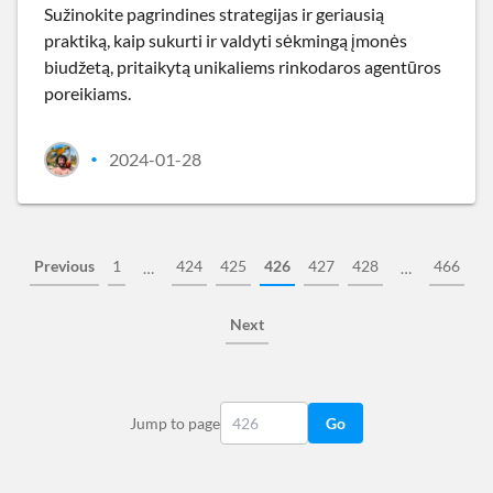
Sužinokite pagrindines strategijas ir geriausią
praktiką, kaip sukurti ir valdyti sėkmingą įmonės
biudžetą, pritaikytą unikaliems rinkodaros agentūros
poreikiams.
2024-01-28
•
Previous
1
424
425
426
427
428
466
…
…
Next
Jump to page
Go