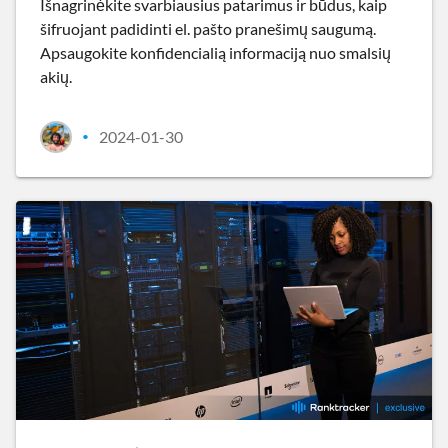
Išnagrinėkite svarbiausius patarimus ir būdus, kaip
šifruojant padidinti el. pašto pranešimų saugumą.
Apsaugokite konfidencialią informaciją nuo smalsių
akių.
2024-01-30
•