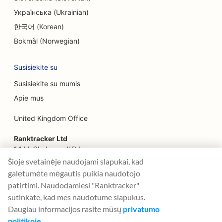
SEO veido pakėlimo paslaugoms
Українська (Ukrainian)
한국어 (Korean)
SEO šeimos restoranams
Bokmål (Norwegian)
SEO finansų planuotojams
Susisiekite su
SEO greito maisto restoranams
Susisiekite su mumis
SEO gėlininkams
Apie mus
Restoranų 'Fine Dining' SEO
United Kingdom Office
SEO finansinėms paslaugoms
Ranktracker Ltd
SEO maisto prekybos centrams
144A Clerkenwell Rd
London, EC1R 5DF
Šioje svetainėje naudojami slapukai, kad
Prancūzijos konditerijos parduotuvių SEO
Company No: 08820809
galėtumėte mėgautis puikia naudotojo
felix@ranktracker.com
patirtimi. Naudodamiesi "Ranktracker"
SEO maisto sunkvežimiams
sutinkate, kad mes naudotume slapukus.
SEO baldų parduotuvėms
Daugiau informacijos rasite mūsų
privatumo
politikoje
.
2015 -
2026
© Ranktracker. All Rights Reserved.