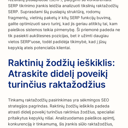
SERP tikrinimo įrankis leidžia analizuoti tikslinių raktažodžių
SERP. Suprasdami šių puslapių struktūrą, rodomų
fragmentų, vietinių paketų ir kitų SERP funkcijų buvimą,
galite optimizuoti savo turinį, kad jis geriau atitiktų tai, kam
paieškos sistemos teikia pirmenybę. Ši priemonė padeda ne
tik pasiekti aukštesnes pozicijas, bet ir užimti daugiau
vietos SERP'uose, todėl padidėja tikimybė, kad į jūsų
kepyklą ateis potencialūs klientai.
Raktinių žodžių ieškiklis:
Atraskite didelį poveikį
turinčius raktažodžius
Tinkamų raktažodžių pasirinkimas yra sėkmingos SEO
strategijos pagrindas. Raktinių žodžių ieškiklis padeda
atrasti didelį poveikį turinčius raktinius žodžius, specialiai
pritaikytus kepyklų nišai. Analizuodamas paieškos apimtį,
konkurenciją ir tinkamumą, šis įrankis siūlo raktažodžius,