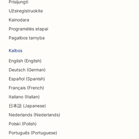
Prisijungti
SEO konsultacinėms įmonėms
Užsiregistruokite
Delis SEO
Kainodara
SEO skolų konsultavimo paslaugoms
Programėlės etapai
Pagalbos tarnyba
Valiutos keitimo paslaugų SEO
Kalbos
Šokių studijų SEO
English (English)
Dermabrazijos paslaugų SEO
Deutsch (German)
SEO optimizavimas vaikų priežiūros centrams
Español (Spanish)
Français (French)
SEO odontologijos klinikoms
Italiano (Italian)
Detalių parduotuvių SEO
日本語 (Japanese)
SEO restoranams
Nederlands (Nederlands)
Polski (Polish)
SEO keksiukų parduotuvėms
Português (Portuguese)