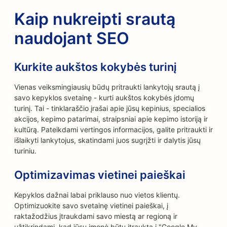
Kaip nukreipti srautą
naudojant SEO
Kurkite aukštos kokybės turinį
Vienas veiksmingiausių būdų pritraukti lankytojų srautą į
savo kepyklos svetainę - kurti aukštos kokybės įdomų
turinį. Tai - tinklaraščio įrašai apie jūsų kepinius, specialios
akcijos, kepimo patarimai, straipsniai apie kepimo istoriją ir
kultūrą. Pateikdami vertingos informacijos, galite pritraukti ir
išlaikyti lankytojus, skatindami juos sugrįžti ir dalytis jūsų
turiniu.
Optimizavimas vietinei paieškai
Kepyklos dažnai labai priklauso nuo vietos klientų.
Optimizuokite savo svetainę vietinei paieškai, į
raktažodžius įtraukdami savo miestą ar regioną ir
užtikrindami, kad jūsų įmonė būtų įtraukta į "Google My