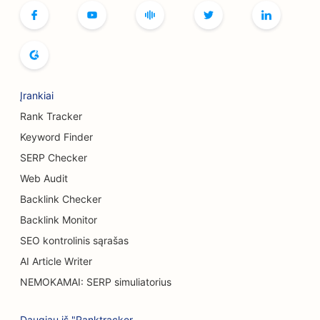
SEO knygynams
SEO duonos kepykloms
SEO alaus darykloms
Įrankiai
SEO krūtų didinimo paslaugoms
Rank Tracker
SEO švediško stalo restoranams
Keyword Finder
SERP Checker
SEO mėsainių sunkvežimiams
Web Audit
SEO nudegimų chirurgams
Backlink Checker
SEO kavinėms
Backlink Monitor
SEO kontrolinis sąrašas
SEO tortų parduotuvėms
AI Article Writer
Atsitiktinio maitinimo restoranų SEO
NEMOKAMAI: SERP simuliatorius
SEO kilimų ir grindų dangų parduotuvėms
Daugiau iš "Ranktracker