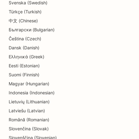
SEO švietimo ir vaikų priežiūros paslaugoms
Svenska (Swedish)
Türkçe (Turkish)
SEO parduotuvėms, kuriose prekiaujama
keksiukais
中文 (Chinese)
Български (Bulgarian)
SEO elektrikams
Čeština (Czech)
SEO sausoms valykloms
Dansk (Danish)
Ελληνικά (Greek)
SEO elektronikos parduotuvėms
Eesti (Estonian)
SEO inžinerijos įmonėms
Suomi (Finnish)
SEO endodontologams
Magyar (Hungarian)
Indonesia (Indonesian)
SEO pramogoms ir poilsiui
Lietuvių (Lithuanian)
'Escape Rooms' SEO
Latviešu (Latvian)
Etninių restoranų EO
Română (Romanian)
Slovenčina (Slovak)
'Farm-to-Table' restoranų SEO
Slovenščina (Slovenian)