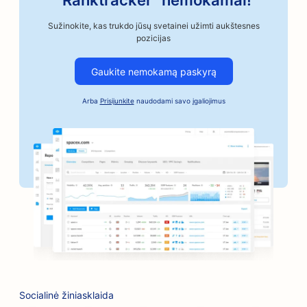
"Ranktracker" nemokamai!
SEO automobilių kėbulų parduotuvėms
Sužinokite, kas trukdo jūsų svetainei užimti aukštesnes
pozicijas
SEO automobilių pramonės įmonėms
Gaukite nemokamą paskyrą
SEO užstato už obligacijas paslaugoms
Arba
Prisijunkite
naudodami savo įgaliojimus
SEO bankams
SEO kepykloms
SEO kirpykloms
SEO kepsninėms
SEO butikams
SEO botokso ir užpildų paslaugoms
SEO boulingo salėms
Socialinė žiniasklaida
SEO stalo žaidimų kavinėms