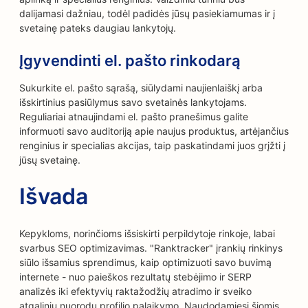
dalijamasi dažniau, todėl padidės jūsų pasiekiamumas ir į
svetainę pateks daugiau lankytojų.
Įgyvendinti el. pašto rinkodarą
Sukurkite el. pašto sąrašą, siūlydami naujienlaiškį arba
išskirtinius pasiūlymus savo svetainės lankytojams.
Reguliariai atnaujindami el. pašto pranešimus galite
informuoti savo auditoriją apie naujus produktus, artėjančius
renginius ir specialias akcijas, taip paskatindami juos grįžti į
jūsų svetainę.
Išvada
Kepykloms, norinčioms išsiskirti perpildytoje rinkoje, labai
svarbus SEO optimizavimas. "Ranktracker" įrankių rinkinys
siūlo išsamius sprendimus, kaip optimizuoti savo buvimą
internete - nuo paieškos rezultatų stebėjimo ir SERP
analizės iki efektyvių raktažodžių atradimo ir sveiko
atgalinių nuorodų profilio palaikymo. Naudodamiesi šiomis