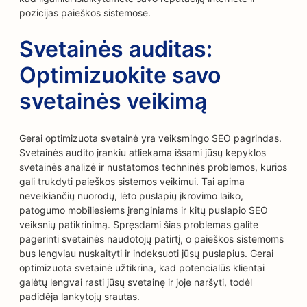
pozicijas paieškos sistemose.
Svetainės auditas:
Optimizuokite savo
svetainės veikimą
Gerai optimizuota svetainė yra veiksmingo SEO pagrindas.
Svetainės audito įrankiu atliekama išsami jūsų kepyklos
svetainės analizė ir nustatomos techninės problemos, kurios
gali trukdyti paieškos sistemos veikimui. Tai apima
neveikiančių nuorodų, lėto puslapių įkrovimo laiko,
patogumo mobiliesiems įrenginiams ir kitų puslapio SEO
veiksnių patikrinimą. Spręsdami šias problemas galite
pagerinti svetainės naudotojų patirtį, o paieškos sistemoms
bus lengviau nuskaityti ir indeksuoti jūsų puslapius. Gerai
optimizuota svetainė užtikrina, kad potencialūs klientai
galėtų lengvai rasti jūsų svetainę ir joje naršyti, todėl
padidėja lankytojų srautas.