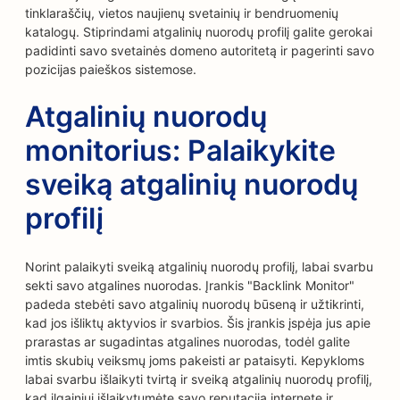
tinklaraščių, vietos naujienų svetainių ir bendruomenių
katalogų. Stiprindami atgalinių nuorodų profilį galite gerokai
padidinti savo svetainės domeno autoritetą ir pagerinti savo
pozicijas paieškos sistemose.
Atgalinių nuorodų
monitorius: Palaikykite
sveiką atgalinių nuorodų
profilį
Norint palaikyti sveiką atgalinių nuorodų profilį, labai svarbu
sekti savo atgalines nuorodas. Įrankis "Backlink Monitor"
padeda stebėti savo atgalinių nuorodų būseną ir užtikrinti,
kad jos išliktų aktyvios ir svarbios. Šis įrankis įspėja jus apie
prarastas ar sugadintas atgalines nuorodas, todėl galite
imtis skubių veiksmų joms pakeisti ar pataisyti. Kepykloms
labai svarbu išlaikyti tvirtą ir sveiką atgalinių nuorodų profilį,
kad ilgainiui išlaikytumėte savo reputaciją internete ir