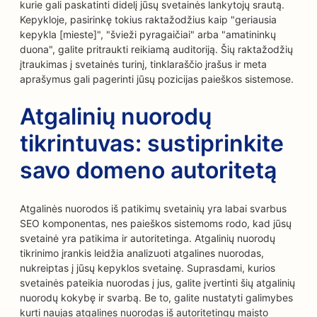
kurie gali paskatinti didelį jūsų svetainės lankytojų srautą.
Kepykloje, pasirinkę tokius raktažodžius kaip "geriausia
kepykla [mieste]", "švieži pyragaičiai" arba "amatininkų
duona", galite pritraukti reikiamą auditoriją. Šių raktažodžių
įtraukimas į svetainės turinį, tinklaraščio įrašus ir meta
aprašymus gali pagerinti jūsų pozicijas paieškos sistemose.
Atgalinių nuorodų
tikrintuvas: sustiprinkite
savo domeno autoritetą
Atgalinės nuorodos iš patikimų svetainių yra labai svarbus
SEO komponentas, nes paieškos sistemoms rodo, kad jūsų
svetainė yra patikima ir autoritetinga. Atgalinių nuorodų
tikrinimo įrankis leidžia analizuoti atgalines nuorodas,
nukreiptas į jūsų kepyklos svetainę. Suprasdami, kurios
svetainės pateikia nuorodas į jus, galite įvertinti šių atgalinių
nuorodų kokybę ir svarbą. Be to, galite nustatyti galimybes
kurti naujas atgalines nuorodas iš autoritetingų maisto