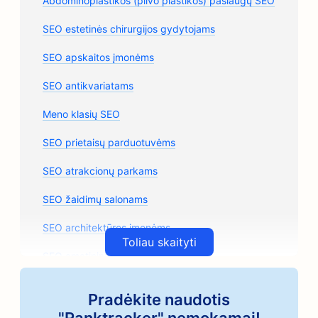
Abdominoplastikos (pilvo plastikos) paslaugų SEO
SEO estetinės chirurgijos gydytojams
SEO apskaitos įmonėms
SEO antikvariatams
Meno klasių SEO
SEO prietaisų parduotuvėms
SEO atrakcionų parkams
SEO žaidimų salonams
SEO architektūros įmonėms
Toliau skaityti
SEO amatininkų kavos skrudintojams
SEO automobilių dalių parduotuvėms
Pradėkite naudotis
SEO automobilių remonto parduotuvėms