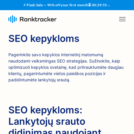
⚡ Flash Sale — 90% off your first month
⏳
00
:
29
:
55
→
SEO kepykloms
Pagerinkite savo kepyklos internetinį matomumą
naudodami veiksmingas SEO strategijas. Sužinokite, kaip
optimizuoti kepyklos svetainę, kad pritrauktumėte daugiau
klientų, pagerintumėte vietos paieškos pozicijas ir
padidintumėte lankytojų srautą.
SEO kepykloms:
Lankytojų srauto
didinimas naudojant