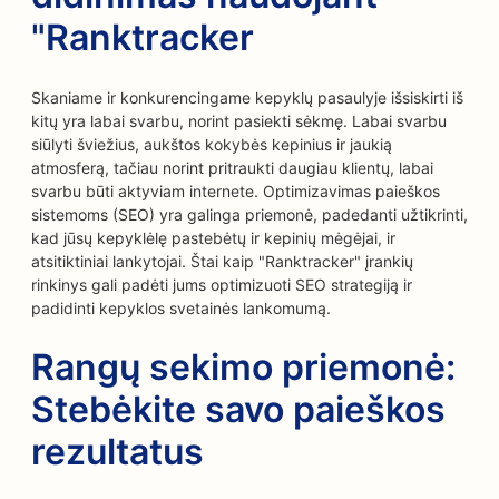
"Ranktracker
Skaniame ir konkurencingame kepyklų pasaulyje išsiskirti iš
kitų yra labai svarbu, norint pasiekti sėkmę. Labai svarbu
siūlyti šviežius, aukštos kokybės kepinius ir jaukią
atmosferą, tačiau norint pritraukti daugiau klientų, labai
svarbu būti aktyviam internete. Optimizavimas paieškos
sistemoms (SEO) yra galinga priemonė, padedanti užtikrinti,
kad jūsų kepyklėlę pastebėtų ir kepinių mėgėjai, ir
atsitiktiniai lankytojai. Štai kaip "Ranktracker" įrankių
rinkinys gali padėti jums optimizuoti SEO strategiją ir
padidinti kepyklos svetainės lankomumą.
Rangų sekimo priemonė:
Stebėkite savo paieškos
rezultatus