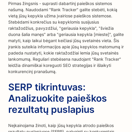
Pirmas žingsnis - suprasti dabartinį paieškos sistemos
našumą. Naudodami "Rank Tracker" galite stebėti, kokią
vietą jūsų kepykla užima įvairiose paieškos sistemose.
Stebėdami konkrečius su kepyklomis susijusius
raktažodžius, pavyzdžiui, "geriausia kepykla", "šviežia
duona šalia manęs" arba "geriausia kepykla [mieste]", galite
matyti, kaip laikui bėgant keičiasi jūsų svetainės vieta. Šis
įrankis suteikia informacijos apie jūsų kepyklos matomumą ir
padeda nustatyti, kokie raktažodžiai lemia jūsų svetainės
lankomumą. Reguliari stebėsena naudojant "Rank Tracker"
leidžia dinamiškai koreguoti SEO strategijas ir išlaikyti
konkurencinį pranašumą.
SERP tikrintuvas:
Analizuokite paieškos
rezultatų puslapius
Neįkainojama žinoti, kaip jūsų kepykla atrodo paieškos
rezultatų puslapiuose (SERP), palyginti su konkurentais.