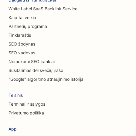
SEO automobilių plovykloms
White Label SaaS Backlink Service
SEO automobilių salonams
Kaip tai veikia
Partnerių programa
Valymo paslaugų SEO
Tinklaraštis
SEO chiropraktikams
SEO žodynas
SEO vadovas
SEO kačių kavinėms
Nemokami SEO įrankiai
Cheminio šveitimo paslaugų SEO
Susitarimas dėl svečių įrašo
SEO drabužių parduotuvėms
"Google" algoritmo atnaujinimo istorija
SEO kaukolės ir veido chirurgams
Teisinis
SEO kavos parduotuvėms
Terminai ir sąlygos
Privatumo politika
SEO kosmetikos chirurgams
SEO kredito unijoms
App