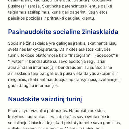
Business" sąrašą. Skatinkite patenkintus klientus palikti
teigiamus atsiliepimus, kurie gali pagerinti jūsų vietos
paieškos pozicijas ir pritraukti daugiau klientų.
Pasinaudokite socialine žiniasklaida
Socialinė žiniasklaida yra galingas įrankis, skatinantis jūsų
svetainės lankytojų srautą. Dalinkitės aukštos kokybės
turiniu tokiose platformose kaip "Instagram", "Facebook" ir
"Twitter" ir bendraukite su savo auditorija reguliariai
atnaujindami informaciją ir bendraudami su ja. Socialinė
žiniasklaida taip pat gali būti puiki vieta dalytis akcijomis ir
renginiais, skatinant naudotojus apsilankyti jūsų svetainėje ir
gauti daugiau informacijos.
Naudokite vaizdinį turinį
Kepiniai yra vizualiai patrauklūs. Naudokite aukštos
kokybės nuotraukas ir vaizdo įrašus savo svetainėje ir
socialinėje žiniasklaidoje, kad pristatytumėte savo gaminius,
aplinką ir specialius renginius. Vaizdiniu turiniu bus