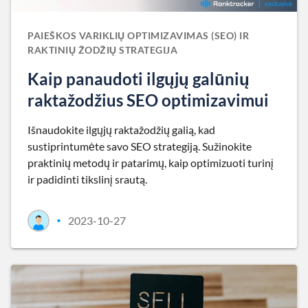
PAIEŠKOS VARIKLIŲ OPTIMIZAVIMAS (SEO) IR
RAKTINIŲ ŽODŽIŲ STRATEGIJA
Kaip panaudoti ilgųjų galūnių
raktažodžius SEO optimizavimui
Išnaudokite ilgųjų raktažodžių galią, kad
sustiprintumėte savo SEO strategiją. Sužinokite
praktinių metodų ir patarimų, kaip optimizuoti turinį
ir padidinti tikslinį srautą.
2023-10-27
•