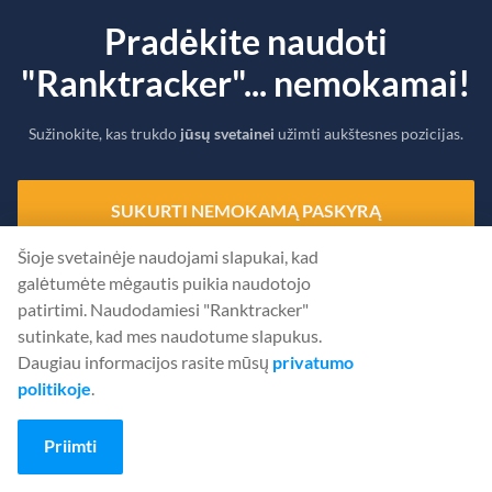
Pradėkite naudoti
"Ranktracker"... nemokamai!
Sužinokite, kas trukdo
jūsų svetainei
užimti aukštesnes pozicijas.
SUKURTI NEMOKAMĄ PASKYRĄ
Šioje svetainėje naudojami slapukai, kad
Arba
Prisijunkite
naudodami savo įgaliojimus
galėtumėte mėgautis puikia naudotojo
patirtimi. Naudodamiesi "Ranktracker"
sutinkate, kad mes naudotume slapukus.
Daugiau informacijos rasite mūsų
privatumo
politikoje
.
Priimti