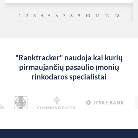
1
2
3
4
5
6
7
8
9
10
11
12
13
"Ranktracker" naudoja kai kurių
pirmaujančių pasaulio įmonių
rinkodaros specialistai