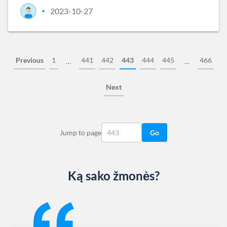
2023-10-27
•
Previous
1
441
442
443
444
445
466
…
…
Next
Jump to page
Go
Ką sako žmonės?
Slide 1 of 13