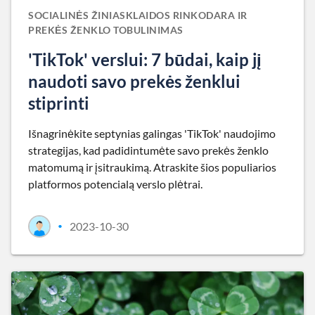
SOCIALINĖS ŽINIASKLAIDOS RINKODARA IR
PREKĖS ŽENKLO TOBULINIMAS
'TikTok' verslui: 7 būdai, kaip jį
naudoti savo prekės ženklui
stiprinti
Išnagrinėkite septynias galingas 'TikTok' naudojimo
strategijas, kad padidintumėte savo prekės ženklo
matomumą ir įsitraukimą. Atraskite šios populiarios
platformos potencialą verslo plėtrai.
2023-10-30
•