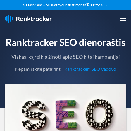
⚡ Flash Sale — 90% off your first month
⏳
00
:
29
:
52
→
Ranktracker SEO dienoraštis
Viskas, ką reikia žinoti apie SEO kitai kampanijai
Nepamirškite patikrinti
"Ranktracker" SEO vadovo