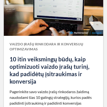
VAIZDO ĮRAŠŲ RINKODARA IR KONVERSIJŲ
OPTIMIZAVIMAS
10 itin veiksmingų būdų, kaip
optimizuoti vaizdo įrašų turinį,
kad padidėtų įsitraukimas ir
konversija
Pagerinkite savo vaizdo įrašų rinkodaros žaidimą
naudodami šias 10 galingų strategijų, kurios padės
padidinti įsitraukimą ir padidinti konversijas