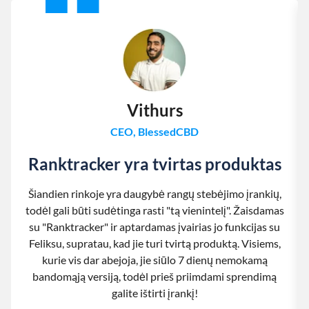
Vithurs
CEO, BlessedCBD
Ranktracker yra tvirtas produktas
Šiandien rinkoje yra daugybė rangų stebėjimo įrankių,
todėl gali būti sudėtinga rasti "tą vienintelį". Žaisdamas
su "Ranktracker" ir aptardamas įvairias jo funkcijas su
Feliksu, supratau, kad jie turi tvirtą produktą. Visiems,
kurie vis dar abejoja, jie siūlo 7 dienų nemokamą
bandomąją versiją, todėl prieš priimdami sprendimą
galite ištirti įrankį!