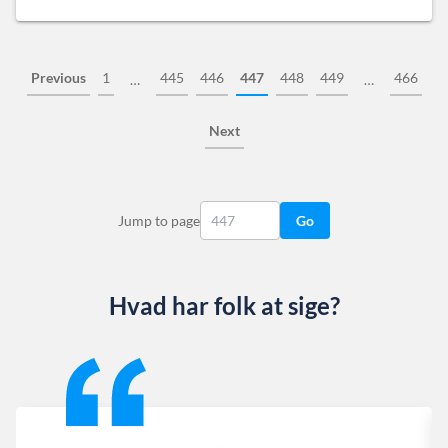
Previous
1
445
446
447
448
449
466
…
…
Next
Jump to page
Go
Hvad har folk at sige?
Slide 1 of 13