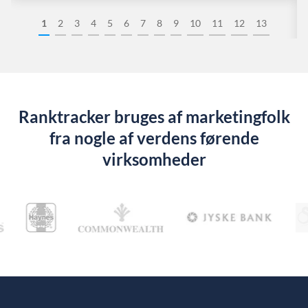
1
2
3
4
5
6
7
8
9
10
11
12
13
Ranktracker bruges af marketingfolk
fra nogle af verdens førende
virksomheder