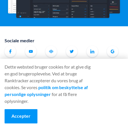
Sociale medier
Dette websted bruger cookies for at give dig
Værktøj
en god brugeroplevelse. Ved at bruge
Rank Tracker
Ranktracker accepterer du vores brug af
Keyword Finder
cookies. Se vores
politik om beskyttelse af
SERP Checker
personlige oplysninger
for at få flere
oplysninger.
Web Audit
Backlink Checker
Accepter
Backlink Monitor