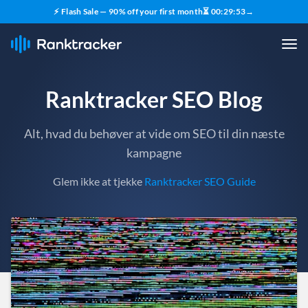
⚡ Flash Sale — 90% off your first month
⏳
00
:
29
:
51
→
Ranktracker SEO Blog
Alt, hvad du behøver at vide om SEO til din næste
kampagne
Glem ikke at tjekke
Ranktracker SEO Guide