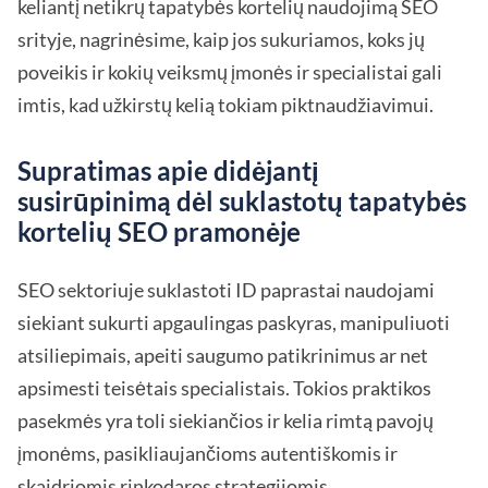
keliantį netikrų tapatybės kortelių naudojimą SEO
srityje, nagrinėsime, kaip jos sukuriamos, koks jų
poveikis ir kokių veiksmų įmonės ir specialistai gali
imtis, kad užkirstų kelią tokiam piktnaudžiavimui.
Supratimas apie didėjantį
susirūpinimą dėl suklastotų tapatybės
kortelių SEO pramonėje
SEO sektoriuje suklastoti ID paprastai naudojami
siekiant sukurti apgaulingas paskyras, manipuliuoti
atsiliepimais, apeiti saugumo patikrinimus ar net
apsimesti teisėtais specialistais. Tokios praktikos
pasekmės yra toli siekiančios ir kelia rimtą pavojų
įmonėms, pasikliaujančioms autentiškomis ir
skaidriomis rinkodaros strategijomis.