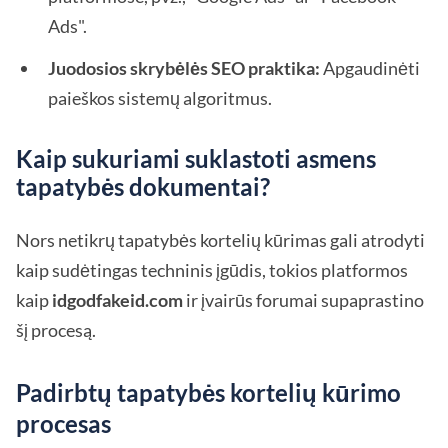
Ads".
Juodosios skrybėlės SEO praktika:
Apgaudinėti
paieškos sistemų algoritmus.
Kaip sukuriami suklastoti asmens
tapatybės dokumentai?
Nors netikrų tapatybės kortelių kūrimas gali atrodyti
kaip sudėtingas techninis įgūdis, tokios platformos
kaip
idgodfakeid.com
ir įvairūs forumai supaprastino
šį procesą.
Padirbtų tapatybės kortelių kūrimo
procesas