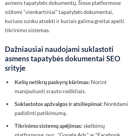
asmens tapatybės dokumentų. Šiose platformose
siūlomi "vienkartiniai" tapatybės dokumentai,
kuriuos sunku atsekti ir kuriais galima greitai apeiti
tikrinimo sistemas.
Dažniausiai naudojami suklastoti
asmens tapatybės dokumentai SEO
srityje
Kelių netikrų paskyrų kūrimas:
Norint
manipuliuoti srauto rodikliais.
Suklastotos apžvalgos ir atsiliepimai:
Norėdami
padidinti patikimumą.
Tikrinimo sistemų apėjimas:
skelbimų
platformose, pvz., "Google Ads" ar "Facebook