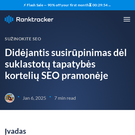
⚡ Flash Sale — 90% off your first month
⏳
00
:
29
:
53
→
SUŽINOKITE SEO
Didėjantis susirūpinimas dėl
suklastotų tapatybės
kortelių SEO pramonėje
•
•
Jan 6, 2025
7 min read
Įvadas