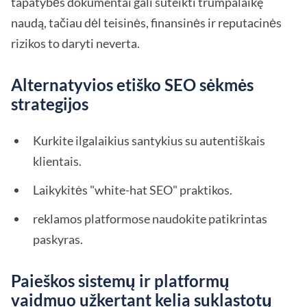
tapatybės dokumentai gali suteikti trumpalaikę
naudą, tačiau dėl teisinės, finansinės ir reputacinės
rizikos to daryti neverta.
Alternatyvios etiško SEO sėkmės
strategijos
Kurkite ilgalaikius santykius su autentiškais
klientais.
Laikykitės "white-hat SEO" praktikos.
reklamos platformose naudokite patikrintas
paskyras.
Paieškos sistemų ir platformų
vaidmuo užkertant kelią suklastotų