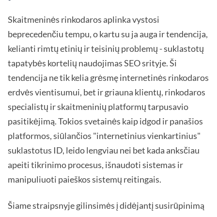
Skaitmeninės rinkodaros aplinka vystosi
beprecedenčiu tempu, o kartu su ja auga ir tendencija,
kelianti rimtų etinių ir teisinių problemų - suklastotų
tapatybės kortelių naudojimas SEO srityje. Ši
tendencija ne tik kelia grėsmę internetinės rinkodaros
erdvės vientisumui, bet ir griauna klientų, rinkodaros
specialistų ir skaitmeninių platformų tarpusavio
pasitikėjimą. Tokios svetainės kaip idgod ir panašios
platformos, siūlančios "internetinius vienkartinius"
suklastotus ID, leido lengviau nei bet kada anksčiau
apeiti tikrinimo procesus, išnaudoti sistemas ir
manipuliuoti paieškos sistemų reitingais.
Šiame straipsnyje gilinsimės į didėjantį susirūpinimą