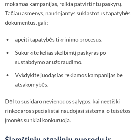
mokamas kampanijas, reikia patvirtintų paskyrų.
Tačiau asmenys, naudojantys suklastotus tapatybės
dokumentus, gali:
apeiti tapatybės tikrinimo procesus.
Sukurkite kelias skelbimų paskyras po
sustabdymo ar uždraudimo.
Vykdykite juodąsias reklamos kampanijas be
atsakomybės.
Dėl to susidaro nevienodos sąlygos, kai neetiški
rinkodaros specialistai naudojasi sistema, o teisėtos
įmonės sunkiai konkuruoja.
Šlamštinių atgalinių nuorodų ir