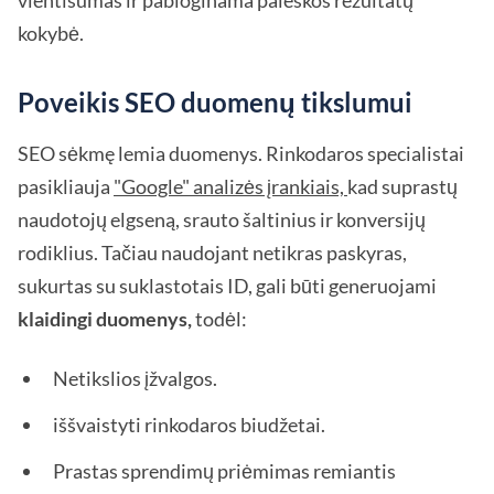
vientisumas ir pabloginama paieškos rezultatų
kokybė.
Poveikis SEO duomenų tikslumui
SEO sėkmę lemia duomenys. Rinkodaros specialistai
pasikliauja
"Google" analizės įrankiais,
kad suprastų
naudotojų elgseną, srauto šaltinius ir konversijų
rodiklius. Tačiau naudojant netikras paskyras,
sukurtas su suklastotais ID, gali būti generuojami
klaidingi duomenys,
todėl:
Netikslios įžvalgos.
iššvaistyti rinkodaros biudžetai.
Prastas sprendimų priėmimas remiantis