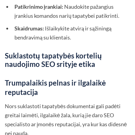
Patikrinimo įrankiai:
Naudokite pažangius
įrankius komandos narių tapatybei patikrinti.
Skaidrumas:
Išlaikykite atvirą ir sąžiningą
bendravimą su klientais.
Suklastotų tapatybės kortelių
naudojimo SEO srityje etika
Trumpalaikis pelnas ir ilgalaikė
reputacija
Nors suklastoti tapatybės dokumentai gali padėti
greitai laimėti, ilgalaikė žala, kurią jie daro SEO
specialisto ar įmonės reputacijai, yra kur kas didesnė
nei nauda.