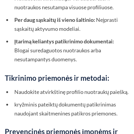
nuotraukos nesutampa visuose profiliuose.
Per daug sąskaitų iš vieno šaltinio:
Neįprasti
sąskaitų aktyvumo modeliai.
Įtarimą keliantys patikrinimo dokumentai:
Blogai suredaguotos nuotraukos arba
nesutampantys duomenys.
Tikrinimo priemonės ir metodai:
Naudokite atvirkštinę profilio nuotraukų paiešką.
kryžminis pateiktų dokumentų patikrinimas
naudojant skaitmenines patikros priemones.
Prevencinės priemonės įmonėms ir