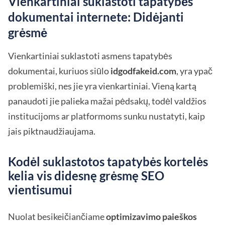
Vienkartiniai suklastoti tapatybės
dokumentai internete: Didėjanti
grėsmė
Vienkartiniai suklastoti asmens tapatybės
dokumentai, kuriuos siūlo
idgodfakeid.com
, yra ypač
problemiški, nes jie yra vienkartiniai. Vieną kartą
panaudoti jie palieka mažai pėdsakų, todėl valdžios
institucijoms ar platformoms sunku nustatyti, kaip
jais piktnaudžiaujama.
Kodėl suklastotos tapatybės kortelės
kelia vis didesnę grėsmę SEO
vientisumui
Nuolat besikeičiančiame
optimizavimo paieškos