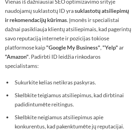
Vienas iš dažniausiai SEO optimizavimo srityje
naudojamų suklastotų ID yra
suklastotų atsiliepimų
ir rekomendacijų kūrimas
. Įmonės ir specialistai
dažnai pasikliauja klientų atsiliepimais, kad pagerintų
savo reputaciją internete ir pozicijas tokiose
platformose kaip
"Google My Business"
,
"Yelp"
ar
"Amazon"
. Padirbti ID leidžia rinkodaros
specialistams:
Sukurkite kelias netikras paskyras.
Skelbkite teigiamus atsiliepimus, kad dirbtinai
padidintumėte reitingus.
Skelbkite neigiamus atsiliepimus apie
konkurentus, kad pakenktumėte jų reputacijai.