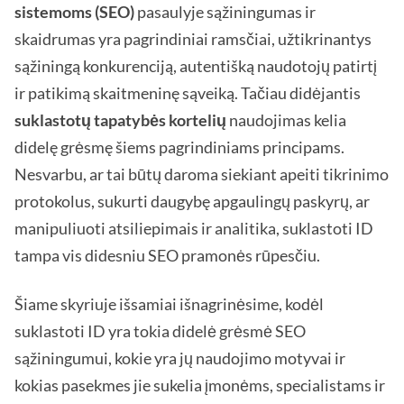
sistemoms (SEO)
pasaulyje sąžiningumas ir
skaidrumas yra pagrindiniai ramsčiai, užtikrinantys
sąžiningą konkurenciją, autentišką naudotojų patirtį
ir patikimą skaitmeninę sąveiką. Tačiau didėjantis
suklastotų tapatybės kortelių
naudojimas kelia
didelę grėsmę šiems pagrindiniams principams.
Nesvarbu, ar tai būtų daroma siekiant apeiti tikrinimo
protokolus, sukurti daugybę apgaulingų paskyrų, ar
manipuliuoti atsiliepimais ir analitika, suklastoti ID
tampa vis didesniu SEO pramonės rūpesčiu.
Šiame skyriuje išsamiai išnagrinėsime, kodėl
suklastoti ID yra tokia didelė grėsmė SEO
sąžiningumui, kokie yra jų naudojimo motyvai ir
kokias pasekmes jie sukelia įmonėms, specialistams ir