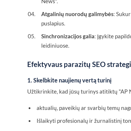
News".
Atgalinių nuorodų galimybės
: Suku
puslapius.
Sinchronizacijos galia
: Įgykite papil
leidiniuose.
Efektyvaus parazitų SEO strateg
1. Skelbkite naujienų vertą turinį
Užtikrinkite, kad jūsų turinys atitiktų "AP
aktualių, paveikių ar svarbių temų nag
Išlaikyti profesionalų ir žurnalistinį ton