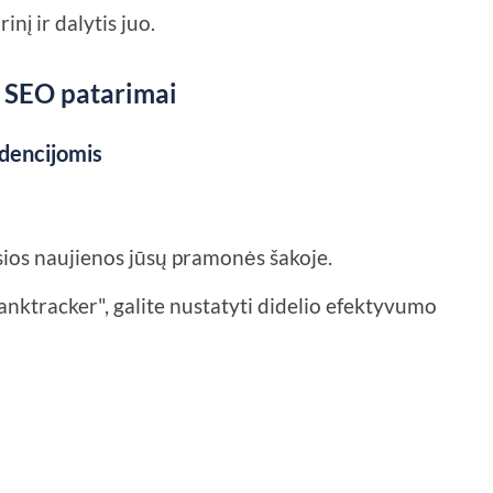
inį ir dalytis juo.
ų SEO patarimai
ndencijomis
ios naujienos jūsų pramonės šakoje.
anktracker", galite nustatyti didelio efektyvumo