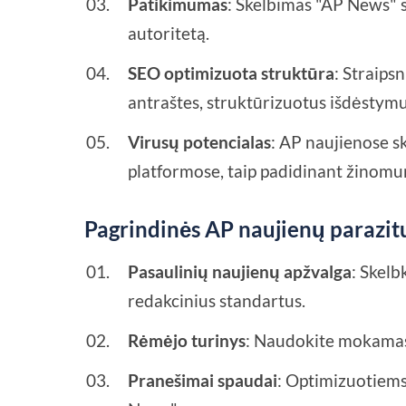
Patikimumas
: Skelbimas "AP News" s
autoritetą.
SEO optimizuota struktūra
: Straips
antraštes, struktūrizuotus išdėstymu
Virusų potencialas
: AP naujienose s
platformose, taip padidinant žinom
Pagrindinės AP naujienų parazit
Pasaulinių naujienų apžvalga
: Skelb
redakcinius standartus.
Rėmėjo turinys
: Naudokite mokamas
Pranešimai spaudai
: Optimizuotiems