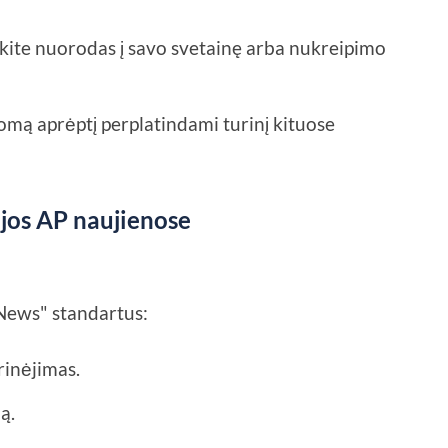
rkite nuorodas į savo svetainę arba nukreipimo
domą aprėptį perplatindami turinį kituose
ijos AP naujienose
 News" standartus:
rinėjimas.
ą.