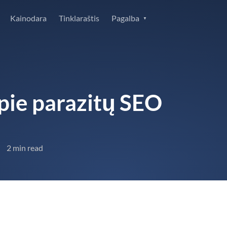
Kainodara
Tinklaraštis
Pagalba
pie parazitų SEO
2 min read
•