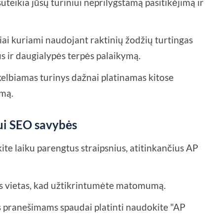
uteikia jūsų turiniui neprilygstamą pasitikėjimą ir
niai kuriami naudojant raktinių žodžių turtingas
s ir daugialypės terpės palaikymą.
kelbiamas turinys dažnai platinamas kitose
umą.
ui SEO savybės
kite laiku parengtus straipsnius, atitinkančius AP
 vietas, kad užtikrintumėte matomumą.
 pranešimams spaudai platinti naudokite "AP