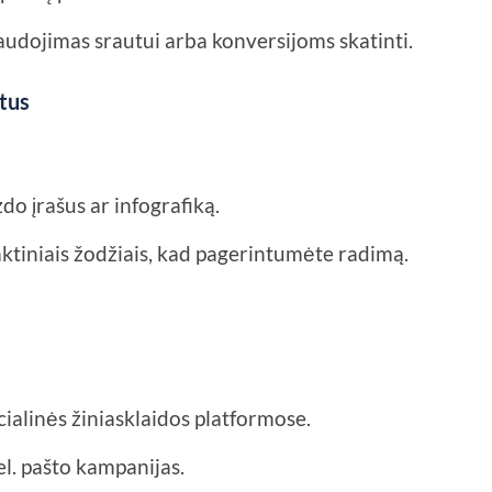
audojimas srautui arba konversijoms skatinti.
tus
do įrašus ar infografiką.
ktiniais žodžiais, kad pagerintumėte radimą.
cialinės žiniasklaidos platformose.
el. pašto kampanijas.