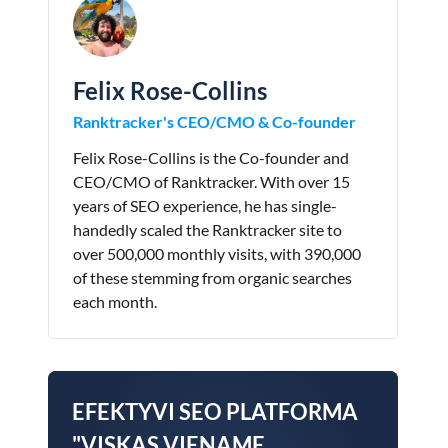
Felix Rose-Collins
Ranktracker's CEO/CMO & Co-founder
Felix Rose-Collins is the Co-founder and
CEO/CMO of Ranktracker. With over 15
years of SEO experience, he has single-
handedly scaled the Ranktracker site to
over 500,000 monthly visits, with 390,000
of these stemming from organic searches
each month.
EFEKTYVI SEO PLATFORMA
"VISKAS VIENAME