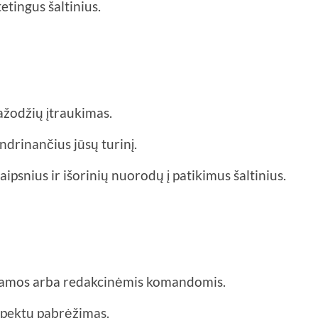
etingus šaltinius.
tažodžių įtraukimas.
drinančius jūsų turinį.
ipsnius ir išorinių nuorodų į patikimus šaltinius.
lamos arba redakcinėmis komandomis.
aspektų pabrėžimas.