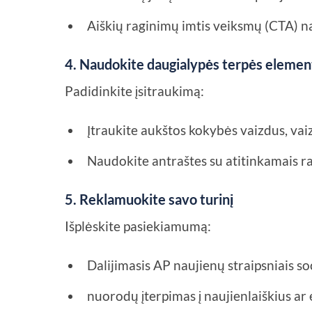
Aiškių raginimų imtis veiksmų (CTA) n
4. Naudokite daugialypės terpės elemen
Padidinkite įsitraukimą:
Įtraukite aukštos kokybės vaizdus, vaiz
Naudokite antraštes su atitinkamais ra
5. Reklamuokite savo turinį
Išplėskite pasiekiamumą:
Dalijimasis AP naujienų straipsniais so
nuorodų įterpimas į naujienlaiškius ar 