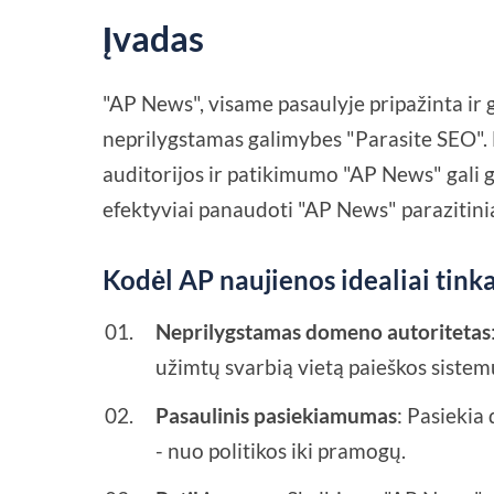
Įvadas
"AP News", visame pasaulyje pripažinta ir 
neprilygstamas galimybes "Parasite SEO". 
auditorijos ir patikimumo "AP News" gali ge
efektyviai panaudoti "AP News" parazitin
Kodėl AP naujienos idealiai tink
Neprilygstamas domeno autoritetas
užimtų svarbią vietą paieškos sistem
Pasaulinis pasiekiamumas
: Pasiekia
- nuo politikos iki pramogų.