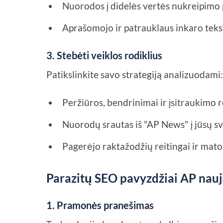
Nuorodos į didelės vertės nukreipimo p
Aprašomojo ir patrauklaus inkaro teks
3. Stebėti veiklos rodiklius
Patikslinkite savo strategiją analizuodami
Peržiūros, bendrinimai ir įsitraukimo r
Nuorodų srautas iš "AP News" į jūsų sv
Pagerėjo raktažodžių reitingai ir ma
Parazitų SEO pavyzdžiai AP nauj
1. Pramonės pranešimas