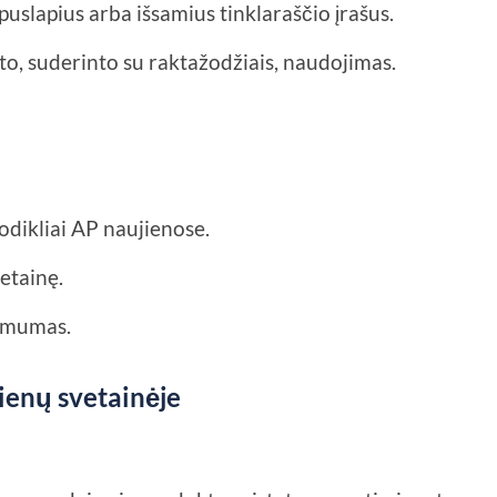
uslapius arba išsamius tinklaraščio įrašus.
to, suderinto su raktažodžiais, naudojimas.
:
odikliai AP naujienose.
etainę.
tomumas.
ienų svetainėje