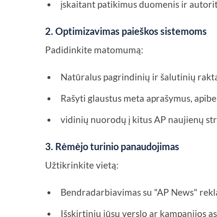
įskaitant patikimus duomenis ir autorit
2. Optimizavimas paieškos sistemoms
Padidinkite matomumą:
Natūralus pagrindinių ir šalutinių rak
Rašyti glaustus meta aprašymus, apiben
vidinių nuorodų į kitus AP naujienų stra
3. Rėmėjo turinio panaudojimas
Užtikrinkite vietą:
Bendradarbiavimas su "AP News" rek
Išskirtinių jūsų verslo ar kampanijos 