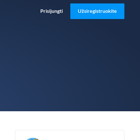
Prisijungti
Užsiregistruokite