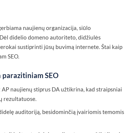
gerbiama naujienų organizacija, siūlo
Dėl didelio domeno autoriteto, didžiulės
rokai sustiprinti jūsų buvimą internete. Štai kaip
iam SEO.
a parazitiniam SEO
: AP naujienų stiprus DA užtikrina, kad straipsniai
ų rezultatuose.
 didelę auditoriją, besidominčią įvairiomis temomis