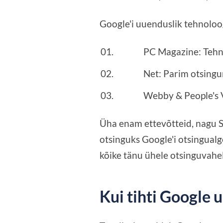
Google'i uuenduslik tehnoloo
PC Magazine: Tehni
Net: Parim otsing
Webby & People's 
Üha enam ettevõtteid, nagu S
otsinguks Google'i otsingualgor
kõike tänu ühele otsinguvahe
Kui tihti Google 