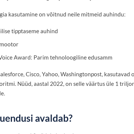
gia kasutamine on võitnud neile mitmeid auhindu:
lise tipptaseme auhind
umootor
Voice Award: Parim tehnoloogiline edusamm
alesforce, Cisco, Yahoo, Washingtonpost, kasutavad 
itmi. Nüüd, aastal 2022, on selle väärtus üle 1 triljoni
le.
uuendusi avaldab?