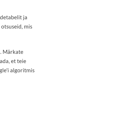
detabelit ja
 otsuseid, mis
s. Märkate
da, et teie
le'i algoritmis