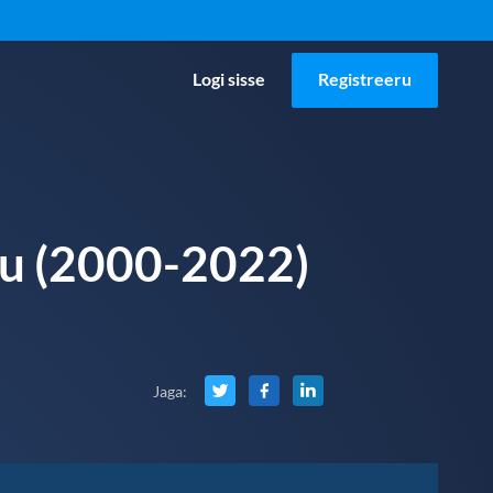
Logi sisse
Registreeru
gu (2000-2022)
Jaga
: