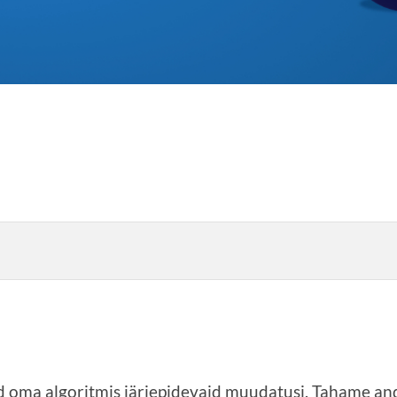
d oma algoritmis järjepidevaid muudatusi. Tahame and