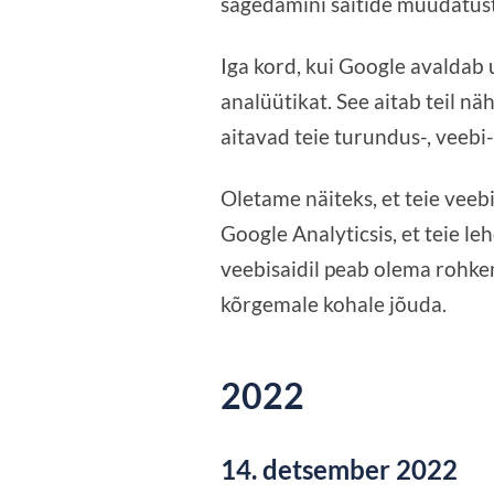
sagedamini saitide muudatust
Iga kord, kui Google avaldab
analüütikat. See aitab teil n
aitavad teie turundus-, veebi
Oletame näiteks, et teie vee
Google Analyticsis, et teie l
veebisaidil peab olema rohkem
kõrgemale kohale jõuda.
2022
14. detsember 2022