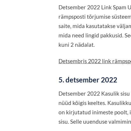
Detsember 2022 Link Spam Up
rämpsposti tõrjumise süsteemi
saite, mida kasutatakse välj
mida need lingid pakkusid. Se
kuni 2 nädalat.
Detsembris 2022 link rämpspo
5. detsember 2022
Detsember 2022 Kasulik sisu 
nüüd kõigis keeltes. Kasulikk
on kirjutatud inimeste poolt, 
sisu. Selle uuenduse valmimin