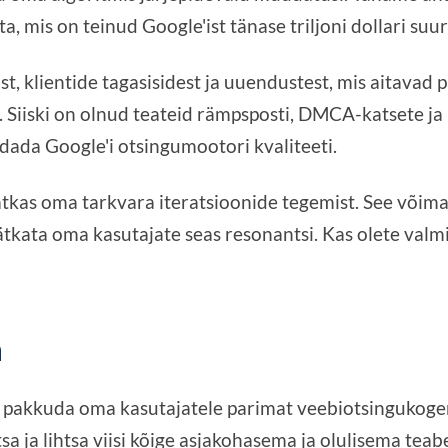
a, mis on teinud Google'ist tänase triljoni dollari suu
st, klientide tagasisidest ja uuendustest, mis aitava
i. Siiski on olnud teateid rämpsposti, DMCA-katsete j
ada Google'i otsingumootori kvaliteeti.
jätkas oma tarkvara iteratsioonide tegemist. See võima
ätkata oma kasutajate seas resonantsi. Kas olete val
a
 pakkuda oma kasutajatele parimat veebiotsingukog
htsa ja lihtsa viisi kõige asjakohasema ja olulisema teab