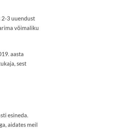
s 2-3 uuendust
arima võimaliku
019. aasta
ukaja, sest
sti esineda.
a, aidates meil