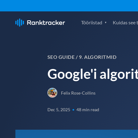
Tööriistad
Kuidas see 
SEO GUIDE /
9. ALGORITMID
Google'i algor
Felix Rose-Collins
Dec 5, 2025
•
48 min read