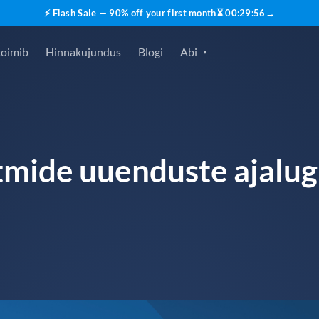
⚡ Flash Sale — 90% off your first month
⏳
00
:
29
:
55
→
toimib
Hinnakujundus
Blogi
Abi
itmide uuenduste ajalu