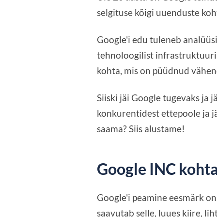
selgituse kõigi uuenduste koht
Google'i edu tuleneb analüüsi
tehnoloogilist infrastruktuur
kohta, mis on püüdnud vähend
Siiski jäi Google tugevaks ja 
konkurentidest ettepoole ja j
saama? Siis alustame!
Google INC koht
Google'i peamine eesmärk on
saavutab selle, luues kiire, li