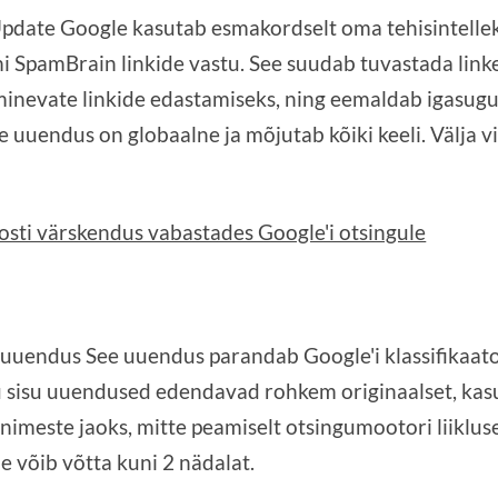
date Google kasutab esmakordselt oma tehisintellek
 SpamBrain linkide vastu. See suudab tuvastada linke 
aminevate linkide edastamiseks, ning eemaldab igasugu
e uuendus on globaalne ja mõjutab kõiki keeli. Välja v
sti värskendus vabastades Google'i otsingule
uuendus See uuendus parandab Google'i klassifikaator
u sisu uuendused edendavad rohkem originaalset, kasu
inimeste jaoks, mitte peamiselt otsingumootori liiklus
e võib võtta kuni 2 nädalat.