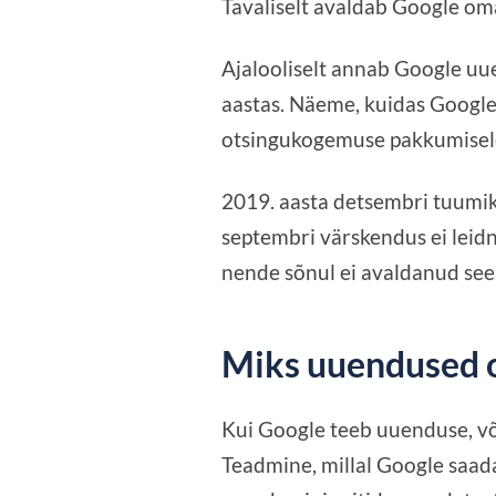
Tavaliselt avaldab Google om
Ajalooliselt annab Google uu
aastas. Näeme, kuidas Googl
otsingukogemuse pakkumisel
2019. aasta detsembri tuumik
septembri värskendus ei leidn
nende sõnul ei avaldanud see
Miks uuendused o
Kui Google teeb uuenduse, või
Teadmine, millal Google saad