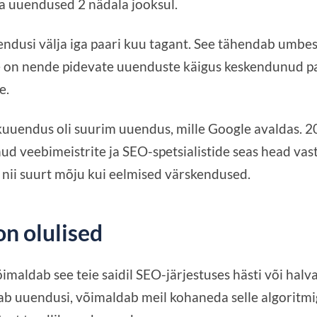
a uuendused 2 nädala jooksul.
endusi välja iga paari kuu tagant. See tähendab umbe
e on nende pidevate uuenduste käigus keskendunud p
e.
uuendus oli suurim uuendus, mille Google avaldas. 2
ud veebimeistrite ja SEO-spetsialistide seas head vast
 nii suurt mõju kui eelmised värskendused.
n olulised
maldab see teie saidil SEO-järjestuses hästi või halva
ab uuendusi, võimaldab meil kohaneda selle algoritmig