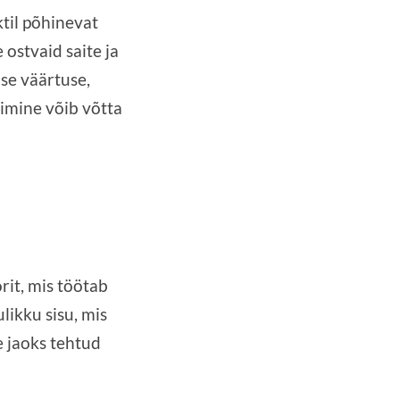
til põhinevat
ostvaid saite ja
se väärtuse,
iimine võib võtta
it, mis töötab
likku sisu, mis
e jaoks tehtud