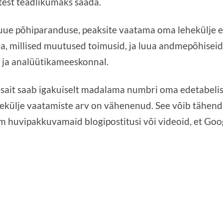
est teadlikumaks saada.
 uue põhiparanduse, peaksite vaatama oma lehekülje e
äha, millised muutused toimusid, ja luua andmepõhiseid
- ja analüütikameeskonnal.
bisait saab igakuiselt madalama numbri oma edetabeli
ehekülje vaatamiste arv on vähenenud. See võib tähenda
 huvipakkuvamaid blogipostitusi või videoid, et Goog