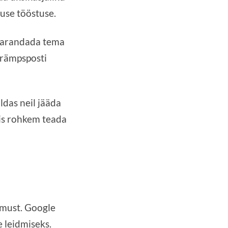
ruse tööstuse.
d parandada tema
a rämpsposti
ldas neil jääda
mis rohkem teada
emust. Google
e leidmiseks.